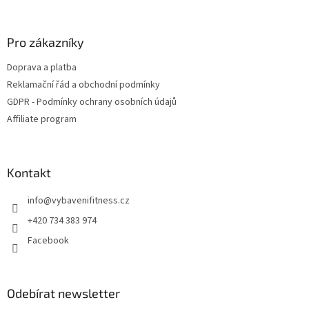
á
p
a
Pro zákazníky
t
Doprava a platba
í
Reklamační řád a obchodní podmínky
GDPR - Podmínky ochrany osobních údajů
Affiliate program
Kontakt
info
@
vybavenifitness.cz
+420 734 383 974
Facebook
Odebírat newsletter