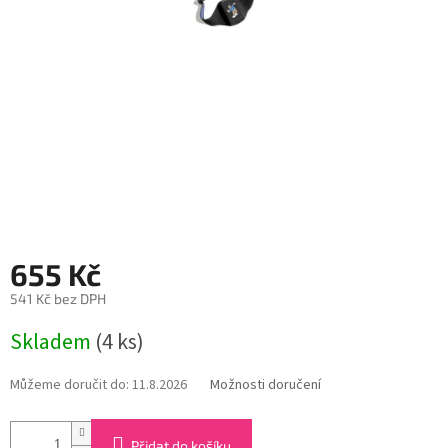
655 Kč
541 Kč bez DPH
Měrná
Skladem
(4 ks)
cena:
Můžeme doručit do:
11.8.2026
Možnosti doručení
Přidat do košíku