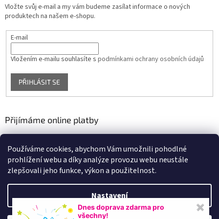
Vložte svůj e-mail a my vám budeme zasílat informace o nových
produktech na našem e-shopu.
E-mail
Vložením e-mailu souhlasíte s
podmínkami ochrany osobních údajů
PŘIHLÁSIT SE
Přijímáme online platby
Používáme cookies, abychom Vám umožnili pohodlné
prohlížení webu a díky analýze provozu webu neustále
zlepšovali jeho funkce, výkon a použitelnost.
Nastavení
Vytvořil Shoptet
Dnes doprava zdarma pro
✖
všechny!