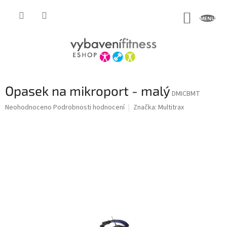
Přejít
na
NÁKUP
obsah
KOŠÍK
Opasek na mikroport - malý
DMICBMT
Průměrné
Neohodnoceno
Podrobnosti hodnocení
Značka:
Multitrax
hodnocení
produktu
je
0,0
z
5
hvězdiček.