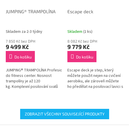
JUMPING® TRAMPOLÍNA
Escape deck
Skladem za 2-3 týdny
Skladem
(1 ks)
7 850 Kč bez DPH
8 082 Kč bez DPH
9 499 Kč
9 779 Kč
Do košíku
Do košíku
JUMPING® TRAMPOLÍNA Profesionální vhodná
Escape deck je step, který
do fitness center. Nosnost
můžete použit nejen na cvičení
trampolíny je až 120
aerobiku, ale zároveň můžete
kg. Komplexní posilování svalů
ho předělat na posilovací lavici s
celého těla.
opěrkou zad nebo na překážku.
Proto je to ideální...
ZOBRAZIT VŠECHNY SOUVISEJÍCÍ PRODUKTY
Z