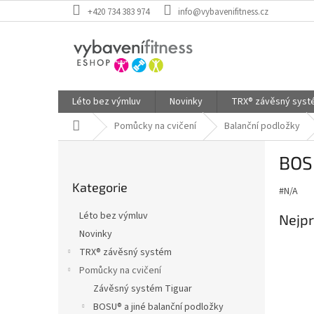
Přejít
+420 734 383 974
info@vybavenifitness.cz
na
obsah
Léto bez výmluv
Novinky
TRX® závěsný sys
Domů
Pomůcky na cvičení
Balanční podložky
P
BOS
o
Přeskočit
s
Kategorie
kategorie
#N/A
t
r
Léto bez výmluv
Nejpr
a
Novinky
n
TRX® závěsný systém
n
í
Pomůcky na cvičení
p
Závěsný systém Tiguar
a
BOSU® a jiné balanční podložky