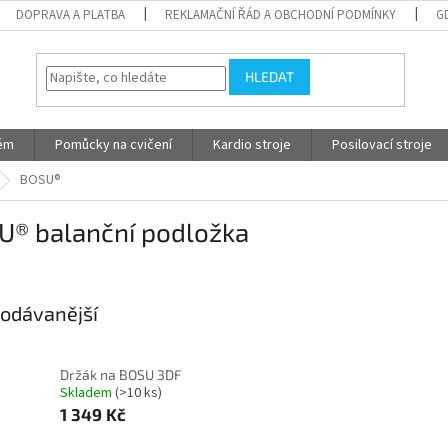
DOPRAVA A PLATBA
REKLAMAČNÍ ŘÁD A OBCHODNÍ PODMÍNKY
G
HLEDAT
tém
Pomůcky na cvičení
Kardio stroje
Posilovací stroje
BOSU®
U® balanční podložka
odávanější
Držák na BOSU 3DF
Skladem
(>10 ks)
1 349 Kč