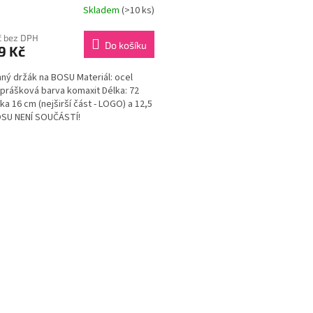
Skladem
(>10 ks)
Kč bez DPH
Do košíku
9 Kč
ný držák na BOSU Materiál: ocel
 prášková barva komaxit Délka: 72
řka 16 cm (nejširší část - LOGO) a 12,5
SU NENÍ SOUČÁSTÍ!
O
v
l
á
d
a
c
í
p
r
v
k
y