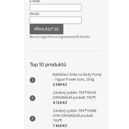
E-mail
Heslo
PŘIHLÁSIT SE
Nová registrace
Zapomenuté heslo
Top 10 produktů
Nakládací činka na Body Pump
- Tiguar Power Gym, 18 kg
2 390 Kč
Závěsný systém TRX® MOVE
(ORIGINÁLNÍ produkt TRX®)
4 719 Kč
Závěsný systém TRX® HOME
GYM (ORIGINÁLNÍ produkt
TRX®)
7 019 Kč