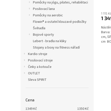
Pomůcky na jógu, pilates, rehabilitaci
Posilovací lana
1 115 
Pomůcky na aerobic
1 34
Flowin® a ostatní klouzavé podložky
Nástěn
Švihadla
Barva:
Bojové sporty
cm, ší
Lebert - bradla na kliky
cm BO
Stojany a boxy na fitness nářadí
Kardio stroje
Posilovací stroje
Činky a kotouče
OUTLET
Sleva SPIRIT
Cena
1349
Kč
1350
Kč