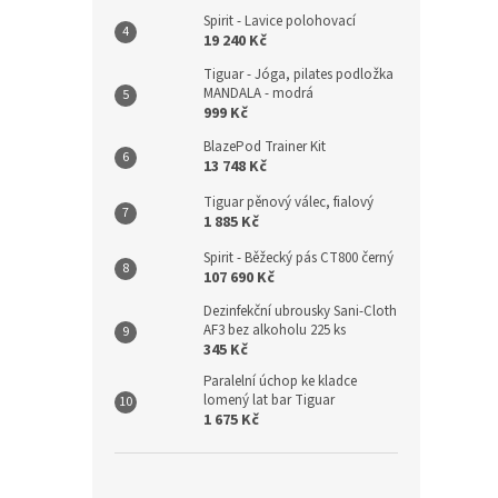
Spirit - Lavice polohovací
19 240 Kč
Tiguar - Jóga, pilates podložka
MANDALA - modrá
999 Kč
BlazePod Trainer Kit
13 748 Kč
Tiguar pěnový válec, fialový
1 885 Kč
Spirit - Běžecký pás CT800 černý
107 690 Kč
Dezinfekční ubrousky Sani-Cloth
AF3 bez alkoholu 225 ks
345 Kč
Paralelní úchop ke kladce
lomený lat bar Tiguar
1 675 Kč