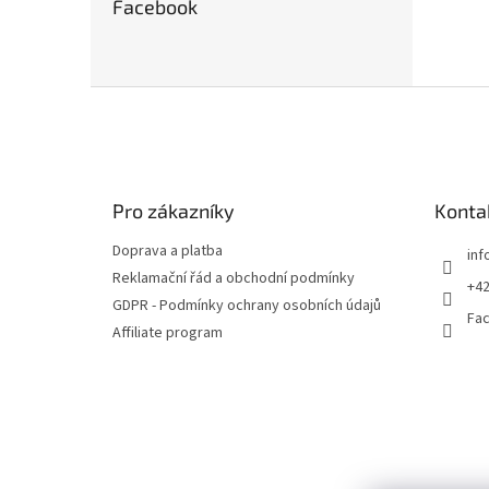
Facebook
Z
á
p
a
t
Pro zákazníky
Konta
í
Doprava a platba
inf
Reklamační řád a obchodní podmínky
+42
GDPR - Podmínky ochrany osobních údajů
Fa
Affiliate program