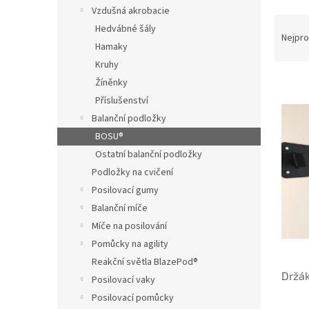
n
Vzdušná akrobacie
e
Ř
Hedvábné šály
l
a
Nejpro
Hamaky
z
Kruhy
e
V
n
Žíněnky
ý
í
Příslušenství
p
p
Balanční podložky
i
r
BOSU®
s
o
Ostatní balanční podložky
p
d
r
u
Podložky na cvičení
o
k
Posilovací gumy
d
t
Balanční míče
u
ů
Míče na posilování
k
Pomůcky na agility
t
Reakční světla BlazePod®
ů
Držá
Posilovací vaky
Posilovací pomůcky