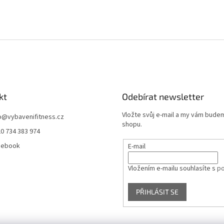
kt
Odebírat newsletter
Vložte svůj e-mail a my vám bude
o
@
vybavenifitness.cz
shopu.
0 734 383 974
cebook
E-mail
Vložením e-mailu souhlasíte s
po
PŘIHLÁSIT SE