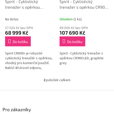
k
Spirit - Cyklistický
Spirit - Cyklistický
t
trenažer s opěrkou
trenažer s opěrkou CR900
ů
CR800NEW, graphite grey
LED, graphite grey
Na dotaz
Skladem
(1 ks)
57 024 Kč bez DPH
89 000 Kč bez DPH
68 999 Kč
107 690 Kč
Do košíku
Do košíku
Spirit CR800+ je robustní
Spirit - Cyklistický trenažer s
cyklistický trenažér s opěrkou,
opěrkou CR900 LED, graphite
vhodný pro komerční použití.
grey
Nabízí 40 úrovní odporu,
generátorový pohon a širokou
škálu programů pro efektivní
2
položek celkem
O
trénink.
v
l
Z
á
á
d
p
a
a
Pro zákazníky
c