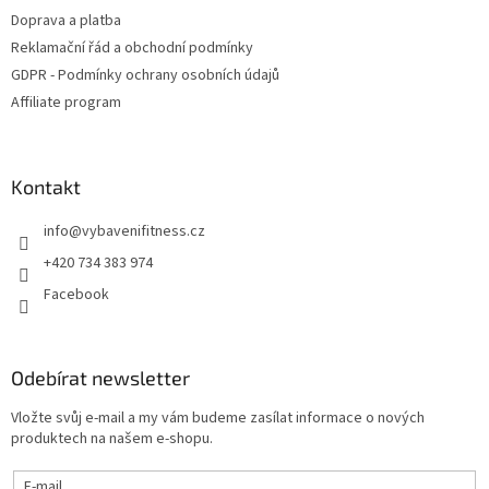
t
í
Doprava a platba
í
p
Reklamační řád a obchodní podmínky
r
v
GDPR - Podmínky ochrany osobních údajů
k
Affiliate program
y
v
ý
p
Kontakt
i
s
info
@
vybavenifitness.cz
u
+420 734 383 974
Facebook
Odebírat newsletter
Vložte svůj e-mail a my vám budeme zasílat informace o nových
produktech na našem e-shopu.
E-mail