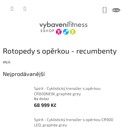
Přejít
na
NÁKUP
obsah
KOŠÍK
Rotopedy s opěrkou - recumbenty
#N/A
Nejprodávanější
Spirit - Cyklistický trenažer s opěrkou
CR800NEW, graphite grey
Na dotaz
68 999 Kč
Spirit - Cyklistický trenažer s opěrkou CR900
LED, graphite grey