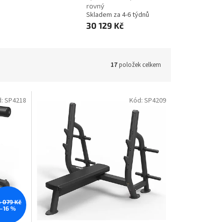
rovný
Skladem za 4-6 týdnů
30 129 Kč
17
položek celkem
d:
SP4218
Kód:
SP4209
 079 Kč
–16 %