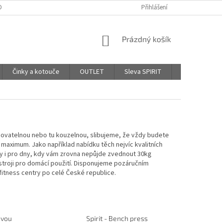
DPR - PODMÍNKY OCHRANY OSOBNÍCH ÚDAJŮ
Přihlášení
AFFILIATE PROGRAM
NÁKUPNÍ
Prázdný košík
KOŠÍK
Činky a kotouče
OUTLET
Sleva SPIRIT
Hodnocení o
lohovatelnou nebo tu kouzelnou, slibujeme, že vždy budete
 maximum. Jako například nabídku těch nejvíc kvalitních
áky i pro dny, kdy vám zrovna nepůjde zvednout 30kg
 stroji pro domácí použití. Disponujeme pozáručním
fitness centry po celé České republice.
lavou
Spirit - Bench press