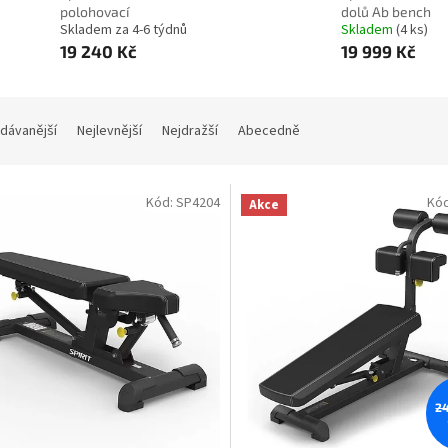
polohovací
dolů Ab bench
Skladem za 4-6 týdnů
Skladem
(4 ks)
19 240 Kč
19 999 Kč
dávanější
Nejlevnější
Nejdražší
Abecedně
Kód:
SP4204
Kó
Akce
24