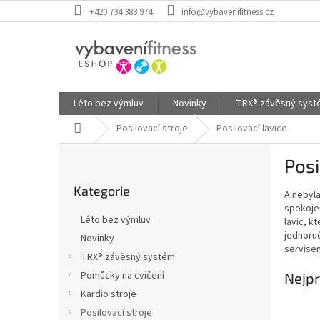
Přejít
+420 734 383 974
info@vybavenifitness.cz
na
obsah
Léto bez výmluv
Novinky
TRX® závěsný sys
Domů
Posilovací stroje
Posilovací lavice
P
Posi
o
Přeskočit
s
Kategorie
kategorie
A nebyla
t
spokojen
r
Léto bez výmluv
lavic, k
a
jednoruč
Novinky
n
servisem
TRX® závěsný systém
n
í
Pomůcky na cvičení
Nejpr
p
Kardio stroje
a
Posilovací stroje