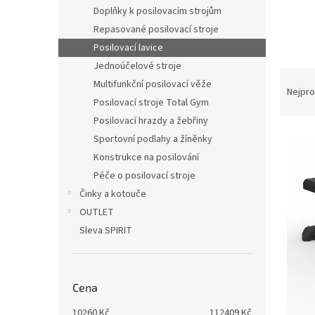
n
Doplňky k posilovacím strojům
e
Repasované posilovací stroje
l
Posilovací lavice
Jednoúčelové stroje
Ř
Multifunkční posilovací věže
a
Nejpro
Posilovací stroje Total Gym
z
e
Posilovací hrazdy a žebřiny
V
n
Sportovní podlahy a žíněnky
ý
í
Konstrukce na posilování
p
p
Péče o posilovací stroje
i
r
Činky a kotouče
s
o
OUTLET
p
d
r
u
Sleva SPIRIT
o
k
d
t
u
ů
Cena
k
t
10260
Kč
112409
Kč