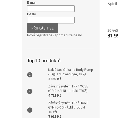
E-mail
Spiri
Heslo
PŘIHLÁSIT SE
26 445
31 9
Nová registrace
Zapomenuté heslo
Top 10 produktů
Nakládací činka na Body Pump
- Tiguar Power Gym, 18 kg
2 390 Kč
Závěsný systém TRX® MOVE
(ORIGINÁLNÍ produkt TRX®)
4 719 Kč
Závěsný systém TRX® HOME
GYM (ORIGINÁLNÍ produkt
TRX®)
7 019 Kč