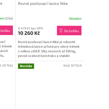
ce
Rovná posilovací lavice Nike
dem
(2 ks)
Skladem
8 479 Kč bez DPH
 košíku
Do košíku
10 260 Kč
vací
Rovná posilovací lavice Nike je robustní
ý trénink
tréninková lavice určená pro silový trénink
mácích
s velkou zátěží. Díky nosnosti až 500 kg,
tu,
pevné ocelové konstrukci a stabilní
základně...
d:
SP7542
Kód:
SP7519
Novinka