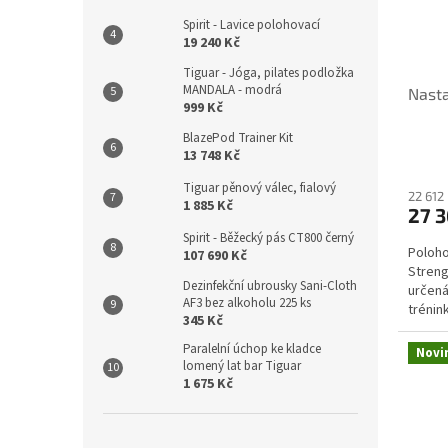
Spirit - Lavice polohovací
19 240 Kč
Tiguar - Jóga, pilates podložka
MANDALA - modrá
Nasta
999 Kč
BlazePod Trainer Kit
13 748 Kč
Tiguar pěnový válec, fialový
22 612
1 885 Kč
27 3
Spirit - Běžecký pás CT800 černý
Poloho
107 690 Kč
Streng
Dezinfekční ubrousky Sani-Cloth
určená
AF3 bez alkoholu 225 ks
trénin
345 Kč
široký 
Paralelní úchop ke kladce
Novi
lomený lat bar Tiguar
1 675 Kč