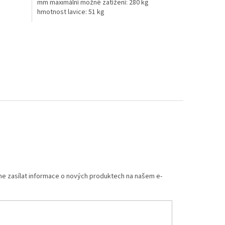
mm maximální možné zatížení: 280 kg
hmotnost lavice: 51 kg
me zasílat informace o nových produktech na našem e-