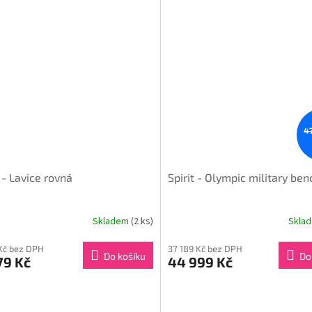
4
t - Lavice rovná
Spirit - Olympic military ben
Skladem
(2 ks)
Skla
Kč bez DPH
37 189 Kč bez DPH
Do košíku
Do
79 Kč
44 999 Kč