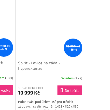
7 190 Kč
23 900 Kč
–4 %
–16 %
ch
Spirit - Lavice na záda -
hyperextenze
dem
(1 ks)
Skladem
(3 ks)
16 528 Kč bez DPH
 košíku
Do košíku
19 999 Kč
Polohování pod úhlem 45° pro trénink
zádových svalů. rozměr: 1422 x 820 x 830