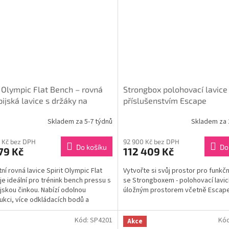
t Olympic Flat Bench – rovná
Strongbox polohovací lavice
ijská lavice s držáky na
příslušenstvím Escape
uče
Skladem za 5-7 týdnů
Skladem za 
 Kč bez DPH
92 900 Kč bez DPH
Do košíku
Do
79 Kč
112 409 Kč
ní rovná lavice Spirit Olympic Flat
Vytvořte si svůj prostor pro funkč
je ideální pro trénink bench pressu s
se Strongboxem - polohovací lavicí
jskou činkou. Nabízí odolnou
úložným prostorem včetně Escape.
ukci, více odkládacích bodů a
ovaný úložný...
Kód:
SP4201
Kó
Akce