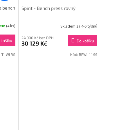
Ab bench
Spirit - Bench press rovný
dem
(4 ks)
Skladem za 4-6 týdnů
24 900 Kč bez DPH
 košíku
Do košíku
30 129 Kč
:
TI-WLRS
Kód:
BFWL-1199