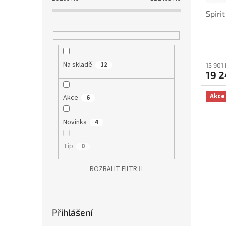
ů
Spiri
Na skladě
12
15 901
19 2
Akce
Akce
6
Novinka
4
Tip
0
ROZBALIT FILTR
Přihlášení