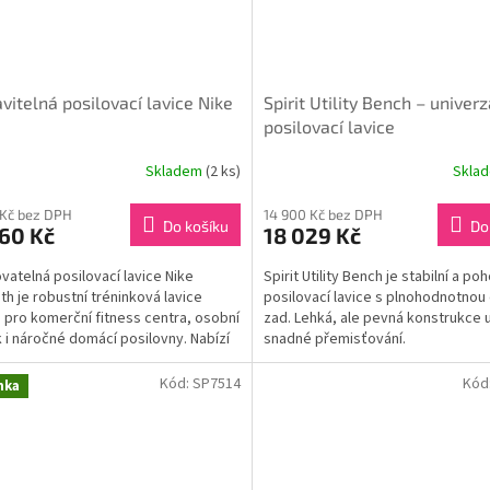
vitelná posilovací lavice Nike
Spirit Utility Bench – univerz
posilovací lavice
Skladem
(2 ks)
Skla
 Kč bez DPH
14 900 Kč bez DPH
Do košíku
Do
60 Kč
18 029 Kč
vatelná posilovací lavice Nike
Spirit Utility Bench je stabilní a po
th je robustní tréninková lavice
posilovací lavice s plnohodnotnou
 pro komerční fitness centra, osobní
zad. Lehká, ale pevná konstrukce
k i náročné domácí posilovny. Nabízí
snadné přemisťování.
rozsah...
Kód:
SP7514
Kód
nka