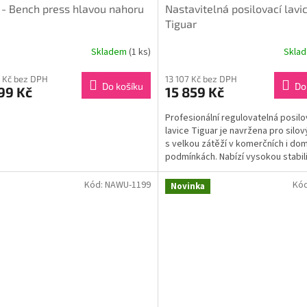
t - Bench press hlavou nahoru
Nastavitelná posilovací lavi
Tiguar
Skladem
(1 ks)
Skla
 Kč bez DPH
13 107 Kč bez DPH
Do košíku
Do
99 Kč
15 859 Kč
Profesionální regulovatelná posilo
lavice Tiguar je navržena pro silov
s velkou zátěží v komerčních i do
podmínkách. Nabízí vysokou stabili
přesné...
Kód:
NAWU-1199
Kó
Novinka