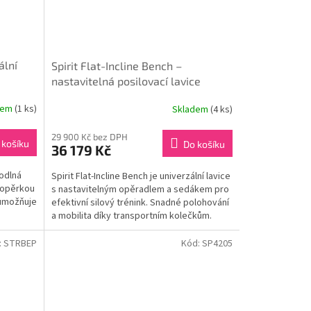
ální
Spirit Flat-Incline Bench –
nastavitelná posilovací lavice
dem
(1 ks)
Skladem
(4 ks)
29 900 Kč bez DPH
 košíku
Do košíku
36 179 Kč
hodlná
Spirit Flat-Incline Bench je univerzální lavice
 opěrkou
s nastavitelným opěradlem a sedákem pro
 umožňuje
efektivní silový trénink. Snadné polohování
a mobilita díky transportním kolečkům.
:
STRBEP
Kód:
SP4205