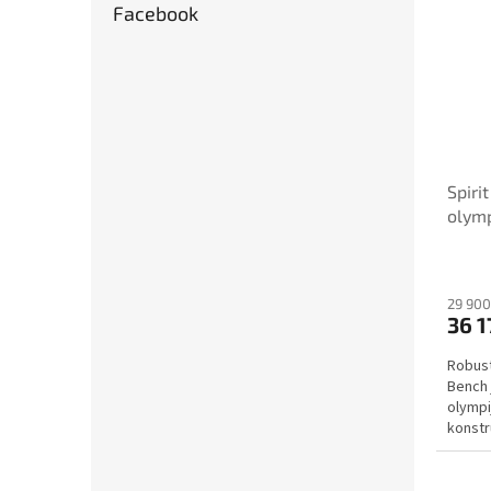
Facebook
Spiri
olymp
koto
29 900
36 1
Robust
Bench 
olympi
konstr
integr