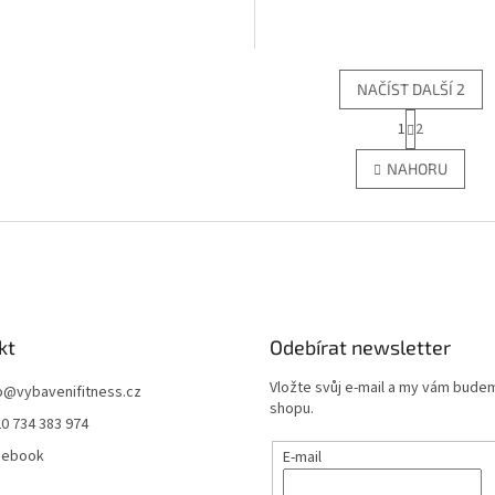
NAČÍST DALŠÍ 2
S
1
2
O
t
r
v
NAHORU
á
l
n
á
k
d
o
a
v
c
á
í
n
p
í
r
kt
Odebírat newsletter
v
k
Vložte svůj e-mail a my vám bude
y
o
@
vybavenifitness.cz
shopu.
v
0 734 383 974
ý
p
cebook
E-mail
i
s