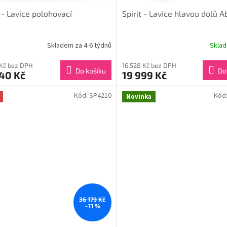
t - Lavice polohovací
Spirit - Lavice hlavou dolů 
Skladem za 4-6 týdnů
Skla
 Kč bez DPH
16 528 Kč bez DPH
Do košíku
Do
40 Kč
19 999 Kč
Kód:
SP4210
Kód
Novinka
36 179 Kč
–11 %