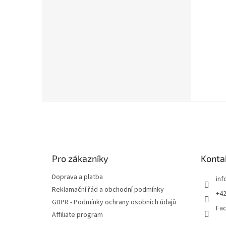
Z
á
p
a
t
Pro zákazníky
Konta
í
Doprava a platba
inf
Reklamační řád a obchodní podmínky
+42
GDPR - Podmínky ochrany osobních údajů
Fa
Affiliate program