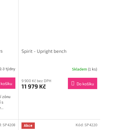
 s
Spirit - Upright bench
2-3 týdny
Skladem
(1 ks)
9 900 Kč bez DPH
 košíku
Do košíku
11 979 Kč
ní zónu
 s
..
d:
SP4208
Kód:
SP4220
Akce