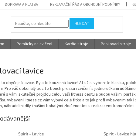
DOPRAVA A PLATBA
REKLAMAČNÍ ŘÁD A OBCHODNÍ PODMÍNKY
G
HLEDAT
tém
Pomůcky na cvičení
Kardio stroje
Posilovací stroje
lovací lavice
 to obyčejná lavice. Byla to kouzelná lavice! Ať už si vyberete klasiku, po
i. Pro váš dokonalý pocit z bench pressu i cvičení s jednoručkami uděláme
teré s vámi skutečně projdou celou vaši fitness cestu a budou vašimi parť
ka. VybaveníFitness.cz vám vybaví celé fitko a to jak profi vybavením tak i
, náhradními díly i našimi bohatými zkušenostmi s realizacemi komerčními 
odávanější
Spirit - Lavice
Spirit - Lavice h