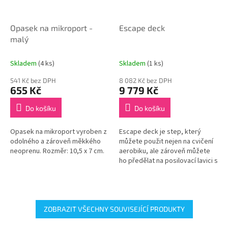
Opasek na mikroport -
Escape deck
malý
Skladem
(4 ks)
Skladem
(1 ks)
541 Kč bez DPH
8 082 Kč bez DPH
655 Kč
9 779 Kč
Do košíku
Do košíku
Opasek na mikroport vyroben z
Escape deck je step, který
odolného a zároveň měkkého
můžete použit nejen na cvičení
neoprenu. Rozměr: 10,5 x 7 cm.
aerobiku, ale zároveň můžete
ho předělat na posilovací lavici s
opěrkou zad nebo na překážku.
Proto je to ideální...
ZOBRAZIT VŠECHNY SOUVISEJÍCÍ PRODUKTY