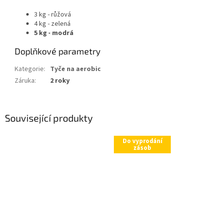
3 kg - růžová
4 kg - zelená
5 kg - modrá
Doplňkové parametry
Kategorie
:
Tyče na aerobic
Záruka
:
2 roky
Související produkty
Do vyprodání
zásob