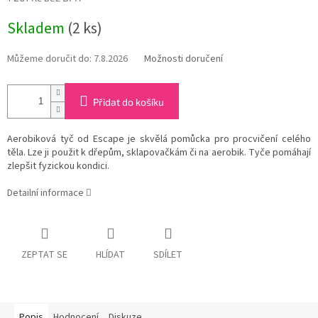
Měrná
Skladem
(2 ks)
cena:
Můžeme doručit do:
7.8.2026
Možnosti doručení
Přidat do košíku
Aerobiková tyč od Escape je skvělá pomůcka pro procvičení celého
těla. Lze ji použit k dřepům, sklapovačkám či na aerobik. Tyče pomáhají
zlepšit fyzickou kondici.
Detailní informace
ZEPTAT SE
HLÍDAT
SDÍLET
Popis
Hodnocení
Diskuze