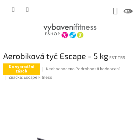
Přejít
na
NÁKUP
obsah
KOŠÍK
Aerobiková tyč Escape - 5 kg
EST-TB5
Do vyprodání
Průměrné
Neohodnoceno
Podrobnosti hodnocení
zásob
hodnocení
Značka:
Escape Fitness
produktu
je
0,0
z
5
hvězdiček.