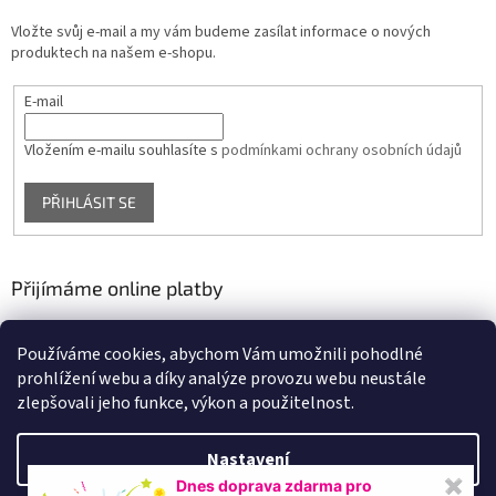
Vložte svůj e-mail a my vám budeme zasílat informace o nových
produktech na našem e-shopu.
E-mail
Vložením e-mailu souhlasíte s
podmínkami ochrany osobních údajů
PŘIHLÁSIT SE
Přijímáme online platby
Používáme cookies, abychom Vám umožnili pohodlné
prohlížení webu a díky analýze provozu webu neustále
zlepšovali jeho funkce, výkon a použitelnost.
Nastavení
Vytvořil Shoptet
Dnes doprava zdarma pro
✖