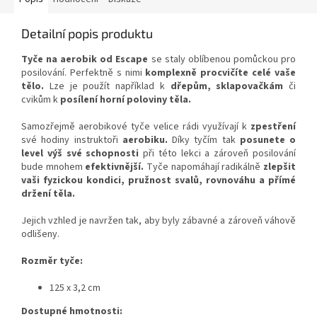
Detailní popis produktu
Tyče na aerobik od Escape
se staly oblíbenou pomůckou pro
posilování. Perfektně s nimi
komplexně procvičíte celé vaše
tělo.
Lze je použít například k
dřepům, sklapovačkám
či
cvikům k
posílení horní poloviny těla.
Samozřejmě aerobikové tyče velice rádi využívají k
zpestření
své hodiny instruktoři
aerobiku.
Díky tyčím tak
posunete o
level výš své schopnosti
při této lekci a zároveň posilování
bude mnohem
efektivnější.
Tyče napomáhají radikálně
zlepšit
vaši fyzickou kondici, pružnost svalů, rovnováhu a přímé
držení těla.
Jejich vzhled je navržen tak, aby byly zábavné a zároveň váhově
odlišeny.
Rozměr tyče:
125 x 3,2 cm
Dostupné hmotnosti: