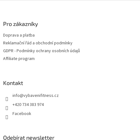
Z
á
p
a
Pro zákazníky
t
Doprava a platba
í
Reklamační řád a obchodní podmínky
GDPR - Podmínky ochrany osobních údajů
Affiliate program
Kontakt
info
@
vybavenifitness.cz
+420 734 383 974
Facebook
Odebírat newsletter