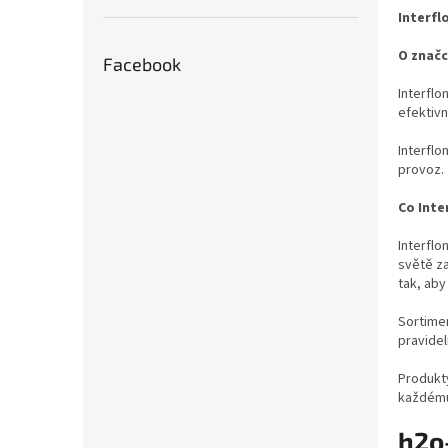
Interfl
O značc
Facebook
Interflo
efektivn
Interflo
provoz.
Co Inte
Interflo
světě za
tak, aby
Sortimen
pravidel
Produkty
každému
h2o