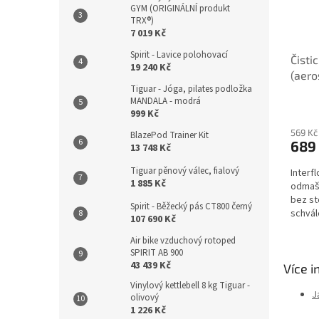
GYM (ORIGINÁLNÍ produkt
TRX®)
7 019 Kč
Spirit - Lavice polohovací
Čisti
19 240 Kč
(aero
Tiguar - Jóga, pilates podložka
MANDALA - modrá
999 Kč
569 Kč
BlazePod Trainer Kit
689
13 748 Kč
Tiguar pěnový válec, fialový
Interf
1 885 Kč
odmašť
bez st
Spirit - Běžecký pás CT800 černý
schvál
107 690 Kč
Air bike vzduchový rotoped
SPIRIT AB 900
43 439 Kč
Více i
Vinylový kettlebell 8 kg Tiguar -
J
olivový
1 226 Kč