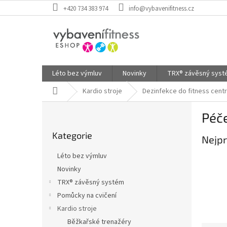
Přejít
+420 734 383 974
info@vybavenifitness.cz
na
obsah
Léto bez výmluv
Novinky
TRX® závěsný sys
Domů
Kardio stroje
Dezinfekce do fitness cent
P
Péče
o
Přeskočit
s
Kategorie
kategorie
Nejpr
t
r
Léto bez výmluv
a
Novinky
n
TRX® závěsný systém
n
í
Pomůcky na cvičení
p
Kardio stroje
a
Běžkařské trenažéry