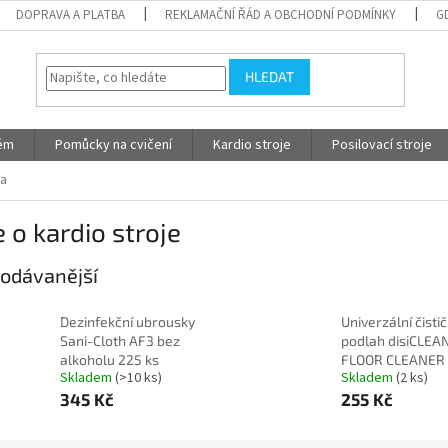
DOPRAVA A PLATBA
REKLAMAČNÍ ŘÁD A OBCHODNÍ PODMÍNKY
G
HLEDAT
tém
Pomůcky na cvičení
Kardio stroje
Posilovací stroje
ra
 o kardio stroje
odávanější
Dezinfekční ubrousky
Univerzální čistič
Sani-Cloth AF3 bez
podlah disiCLEA
alkoholu 225 ks
FLOOR CLEANER 
Skladem
(>10 ks)
Skladem
(2 ks)
345 Kč
255 Kč