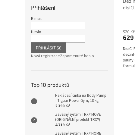
Dezin
Přihlášení
disiC
bezch
E-mail
Heslo
520 Kč
629
PŘIHLÁSIT SE
DisiCL
dezinf
Nová registrace
Zapomenuté heslo
sauny 
formul
plísněm
Top 10 produktů
Nakládací činka na Body Pump
- Tiguar Power Gym, 18 kg
2 390 Kč
Závěsný systém TRX® MOVE
(ORIGINÁLNÍ produkt TRX®)
4 719 Kč
Závěsný systém TRX® HOME