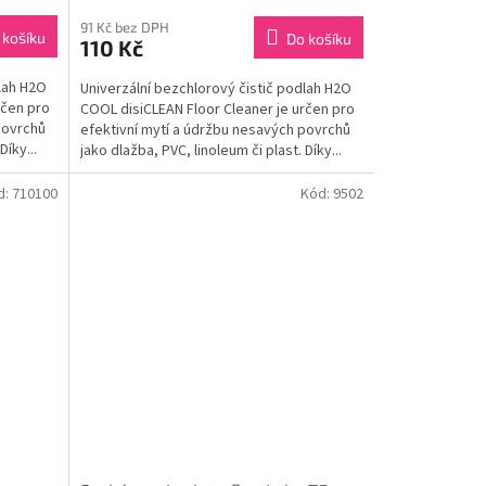
91 Kč bez DPH
 košíku
Do košíku
110 Kč
dlah H2O
Univerzální bezchlorový čistič podlah H2O
rčen pro
COOL disiCLEAN Floor Cleaner je určen pro
povrchů
efektivní mytí a údržbu nesavých povrchů
Díky...
jako dlažba, PVC, linoleum či plast. Díky...
d:
710100
Kód:
9502