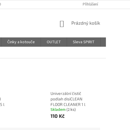
DPR - PODMÍNKY OCHRANY OSOBNÍCH ÚDAJŮ
Přihlášení
AFFILIATE PROGRAM
NÁKUPNÍ
Prázdný košík
KOŠÍK
Činky a kotouče
OUTLET
Sleva SPIRIT
Hodnocení o
Univerzální čistič
N
podlah disiCLEAN
5 l
FLOOR CLEANER 1 l
Skladem
(2 ks)
110 Kč