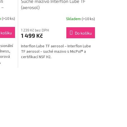
ss
Suché mazivo Interflon Lube TF
 –
(aerosol)
m
(>10 ks)
Skladem
(>10 ks)
1 239 Kč bez DPH
 košíku
Do košíku
1 499 Kč
sionální
Interflon Lube TF aerosol – Interflon Lube
lness,
TF aerosol – suché mazivo s MicPol® a
lorová
certifikací NSF H2.
,