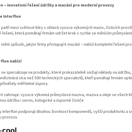
c
on – inovativní řešení údržby a mazání pro moderní provozy
í
p
e Interflon
r
v
n patří mezi světové lídry v oblasti vysoce výkonných maziv, čisticích pro
k
í řešení, která pomáhají firmám udržet krok s rychle se měnícím průmysle
y
v
n mění způsob, jakým firmy přistupují k mazání – nabízí kompletní řešení pr
ý
p
i
rflon nabízí
s
u
n se specializuje na produkty, které prokazatelně snižují náklady na údrž
městnává více než 500 technických specialistů, kteří pomáhají firmám op
 přinášely měřitelné úspory.
t zahrnuje: vysoce výkonná průmyslová maziva, maziva a oleje ve všech kl
nou údržbu i servis, kologické a úsporné čističe
 Interflon podporují dlouhou životnost komponentů, vyšší produktivitu a sn
 provozu.
-cool