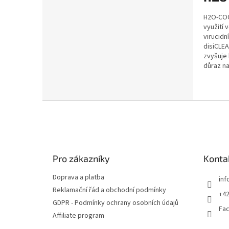
H2O-COOL
využití 
virucidn
disiCLEA
zvyšuje 
důraz na
Z
á
p
a
t
Pro zákazníky
Konta
í
Doprava a platba
inf
Reklamační řád a obchodní podmínky
+42
GDPR - Podmínky ochrany osobních údajů
Fa
Affiliate program