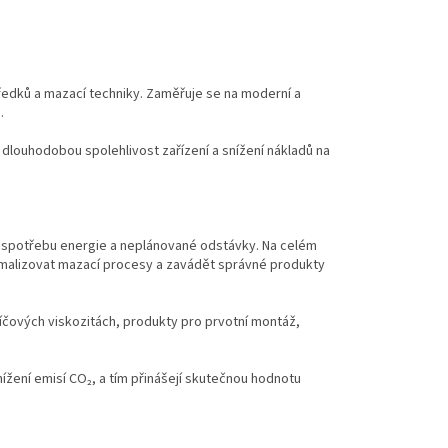
středků a mazací techniky. Zaměřuje se na moderní a
m.
o dlouhodobou spolehlivost zařízení a snížení nákladů na
bu, spotřebu energie a neplánované odstávky. Na celém
timalizovat mazací procesy a zavádět správné produkty
íčových viskozitách, produkty pro prvotní montáž,
ížení emisí CO₂, a tím přinášejí skutečnou hodnotu