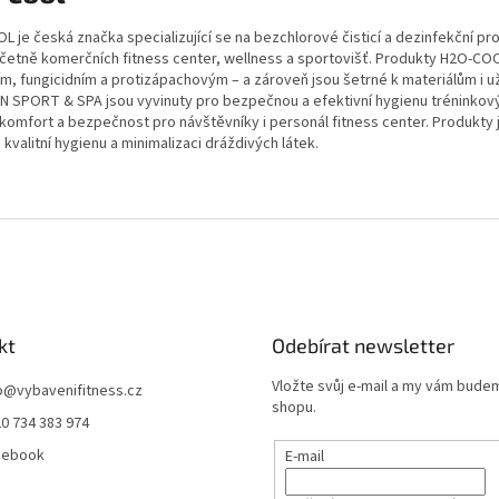
 je česká značka specializující se na bezchlorové čisticí a dezinfekční pr
včetně komerčních fitness center, wellness a sportovišť. Produkty H2O-COO
ím, fungicidním a protizápachovým – a zároveň jsou šetrné k materiálům i 
N SPORT & SPA jsou vyvinuty pro bezpečnou a efektivní hygienu tréninkový
komfort a bezpečnost pro návštěvníky i personál fitness center. Produkty 
 kvalitní hygienu a minimalizaci dráždivých látek.
kt
Odebírat newsletter
Vložte svůj e-mail a my vám bude
o
@
vybavenifitness.cz
shopu.
0 734 383 974
cebook
E-mail