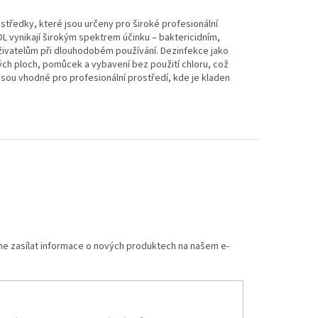
ostředky, které jsou určeny pro široké profesionální
L vynikají širokým spektrem účinku – baktericidním,
uživatelům při dlouhodobém používání. Dezinfekce jako
ch ploch, pomůcek a vybavení bez použití chloru, což
jsou vhodné pro profesionální prostředí, kde je kladen
me zasílat informace o nových produktech na našem e-