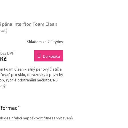
cí pěna Interflon Foam Clean
sol)
Skladem za 2-3 týdny
 bez DPH
Do košíku
 Kč
lon Foam Clean – silný pěnový čistič a
ovač pro sklo, obrazovky a povrchy
op, rychlé odstranění nečistot, NSF
ený.
O
v
nformací
l
á
ak dezinfekcí nepoškodit fitness vybavení?
d
a