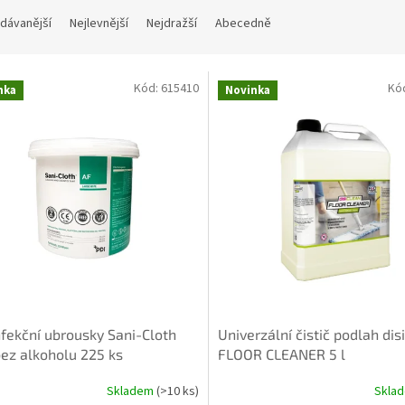
dávanější
Nejlevnější
Nejdražší
Abecedně
Kód:
615410
Kó
nka
Novinka
fekční ubrousky Sani-Cloth
Univerzální čistič podlah di
ez alkoholu 225 ks
FLOOR CLEANER 5 l
Skladem
(>10 ks)
Skla