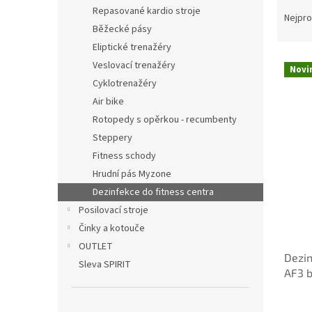
Ř
n
Repasované kardio stroje
a
e
Nejpro
Běžecké pásy
z
l
e
Eliptické trenažéry
V
n
Veslovací trenažéry
Novi
ý
í
Cyklotrenažéry
p
p
Air bike
i
r
Rotopedy s opěrkou - recumbenty
s
o
p
Steppery
d
r
u
Fitness schody
o
k
Hrudní pás Myzone
d
t
Dezinfekce do fitness centra
u
ů
Posilovací stroje
k
Činky a kotouče
t
ů
OUTLET
Dezin
Sleva SPIRIT
AF3 b