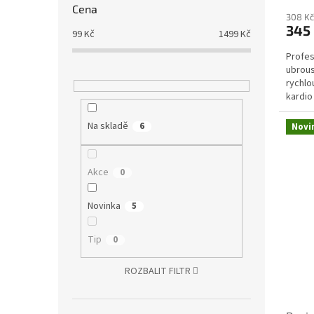
Cena
308 Kč
345
99
Kč
1499
Kč
Profes
ubrous
rychlo
kardio
zdravo
Na skladě
6
Novi
Akce
0
Novinka
5
Tip
0
ROZBALIT FILTR