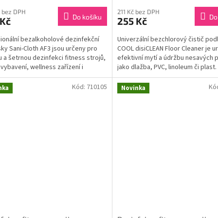
 bez DPH
211 Kč bez DPH
Do košíku
Do
 Kč
255 Kč
ionální bezalkoholové dezinfekční
Univerzální bezchlorový čistič po
ky Sani-Cloth AF3 jsou určeny pro
COOL disiCLEAN Floor Cleaner je u
u a šetrnou dezinfekci fitness strojů,
efektivní mytí a údržbu nesavých 
 vybavení, wellness zařízení i
jako dlažba, PVC, linoleum či plast. 
tnických...
Kód:
710105
Kó
nka
Novinka