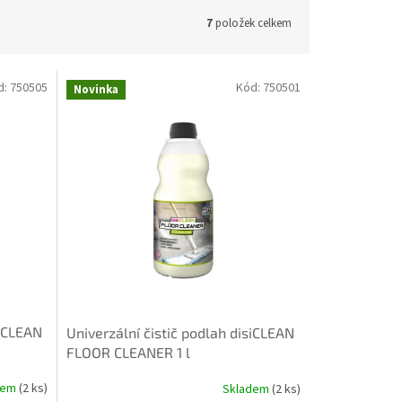
7
položek celkem
d:
750505
Kód:
750501
Novinka
siCLEAN
Univerzální čistič podlah disiCLEAN
FLOOR CLEANER 1 l
dem
(2 ks)
Skladem
(2 ks)