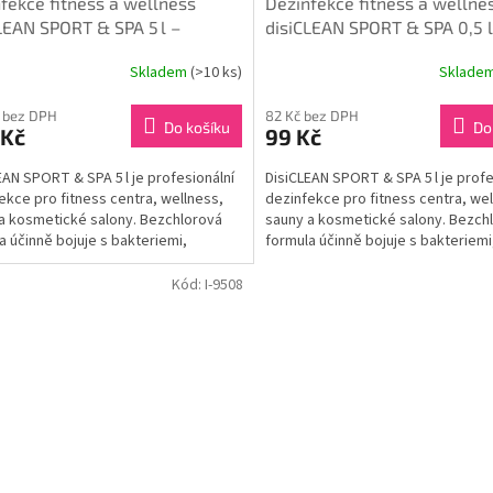
fekce fitness a wellness
Dezinfekce fitness a wellne
LEAN SPORT & SPA 5 l –
disiCLEAN SPORT & SPA 0,5 l
lorová ochrana
bezchlorová ochrana
Skladem
(>10 ks)
Sklade
 bez DPH
82 Kč bez DPH
Do košíku
Do
 Kč
99 Kč
EAN SPORT & SPA 5 l je profesionální
DisiCLEAN SPORT & SPA 5 l je profe
ekce pro fitness centra, wellness,
dezinfekce pro fitness centra, wel
a kosmetické salony. Bezchlorová
sauny a kosmetické salony. Bezch
a účinně bojuje s bakteriemi,
formula účinně bojuje s bakteriemi
i a...
plísněmi a...
Kód:
I-9508