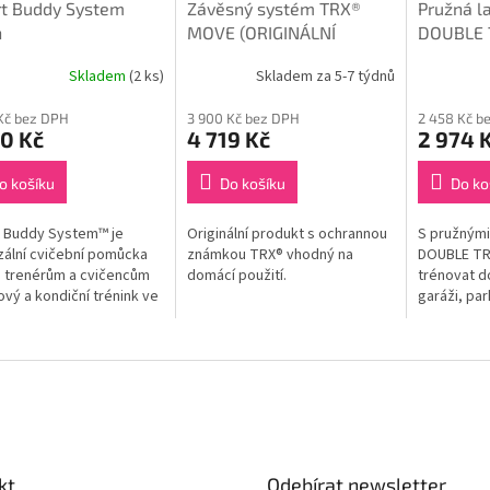
rt Buddy System
Závěsný systém TRX®
Pružná l
n
MOVE (ORIGINÁLNÍ
DOUBLE 
produkt TRX®)
TRAINER
Skladem
(2 ks)
Skladem za 5-7 týdnů
Kč bez DPH
3 900 Kč bez DPH
2 458 Kč b
0 Kč
4 719 Kč
2 974 
o košíku
Do košíku
Do ko
 Buddy System™ je
Originální produkt s ochrannou
S pružnými
zální cvičební pomůcka
známkou TRX® vhodný na
DOUBLE TR
 trenérům a cvičencům
domácí použití.
trénovat d
lový a kondiční trénink ve
garáži, pa
ích. Obsahuje DVD se
kdekoli jd
v anglickém jazyce.
elastická l
neoprenu,..
kt
Odebírat newsletter