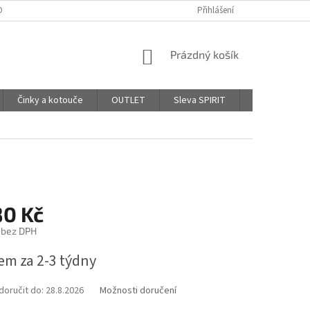
DPR - PODMÍNKY OCHRANY OSOBNÍCH ÚDAJŮ
Přihlášení
AFFILIATE PROGRAM
NÁKUPNÍ
Prázdný košík
KOŠÍK
Činky a kotouče
OUTLET
Sleva SPIRIT
Hodnocení o
80 Kč
 bez DPH
em za 2-3 týdny
oručit do:
28.8.2026
Možnosti doručení