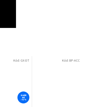
Kód:
GX-DT
Kód:
BP-ACC
3 499
Kč
–15 %