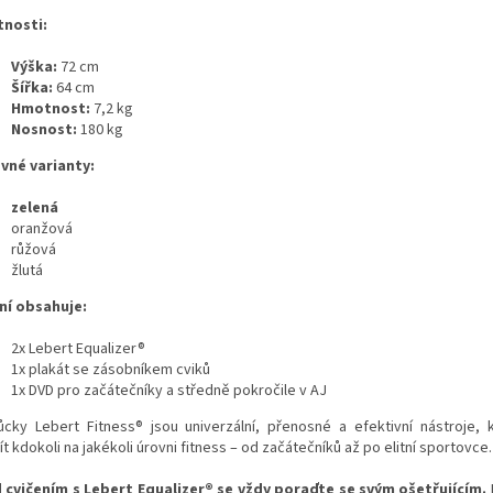
tnosti:
Výška:
72
cm
Šířka:
64 cm
Hmotnost:
7,2 kg
Nosnost:
180 kg
vné varianty:
zelená
oranžová
růžová
žlutá
ní obsahuje:
2x Lebert Equalizer®
1x plakát se zásobníkem cviků
1x DVD pro začátečníky a středně pokročile v AJ
cky Lebert Fitness® jsou univerzální, přenosné a efektivní nástroje,
t kdokoli na jakékoli úrovni fitness – od začátečníků až po elitní sportovce.
 cvičením s Lebert Equalizer® se vždy poraďte se svým ošetřujícím.