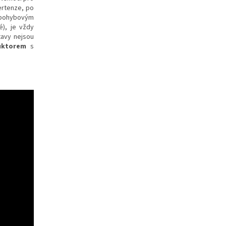
ertenze, po
s pohybovým
é), je vždy
tavy nejsou
ruktorem
s