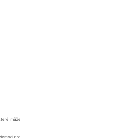
 které může
Nemoci pro