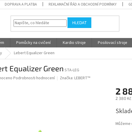
DOPRAVA A PLATBA
REKLAMAČNÍ ŘÁD A OBCHODNÍ PODMÍNKY
G
HLEDAT
tém
Pomůcky na cvičení
Kardio stroje
Posilovací stroje
ky
Lebert Equalizer Green
rt Equalizer Green
STA-LEG
né
noceno
Podrobnosti hodnocení
Značka:
LEBERT™
ní
2 8
u
2 380 Kč
Měrná
Sklad
cena:
ek.
Můžeme d