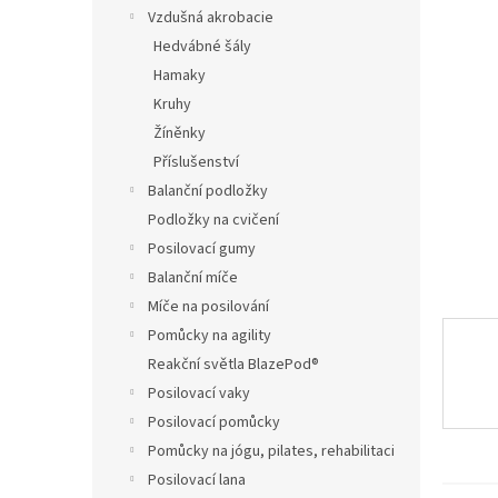
n
Vzdušná akrobacie
e
Hedvábné šály
l
Hamaky
Kruhy
Žíněnky
Příslušenství
Balanční podložky
Podložky na cvičení
Posilovací gumy
Balanční míče
Míče na posilování
Pomůcky na agility
Reakční světla BlazePod®
Posilovací vaky
Posilovací pomůcky
Pomůcky na jógu, pilates, rehabilitaci
Posilovací lana