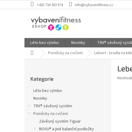
Přejít
+420 734 383 974
info@vybavenifitness.cz
na
obsah
Léto bez výmluv
Novinky
TRX® závěsný sys
Domů
Pomůcky na cvičení
Lebert - bradla na kli
P
Lebe
o
Přeskočit
s
Průměr
Neohod
Kategorie
kategorie
t
hodnoce
r
produkt
Léto bez výmluv
a
je
Novinky
0,0
n
z
TRX® závěsný systém
n
5
í
Pomůcky na cvičení
hvězdič
p
Závěsný systém Tiguar
a
BOSU® a jiné balanční podložky