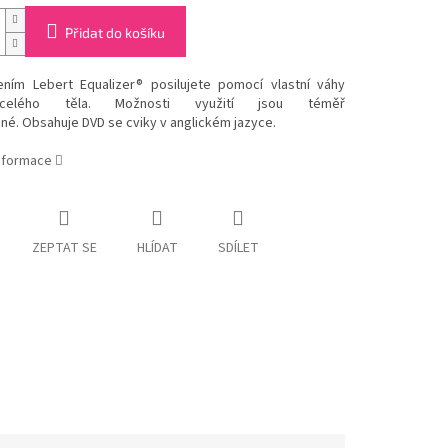
Přidat do košíku
ením Lebert Equalizer® posilujete pomocí vlastní váhy
celého těla.
Možnosti využití jsou téměř
né.
Obsahuje DVD se cviky v anglickém jazyce.
informace
ZEPTAT SE
HLÍDAT
SDÍLET