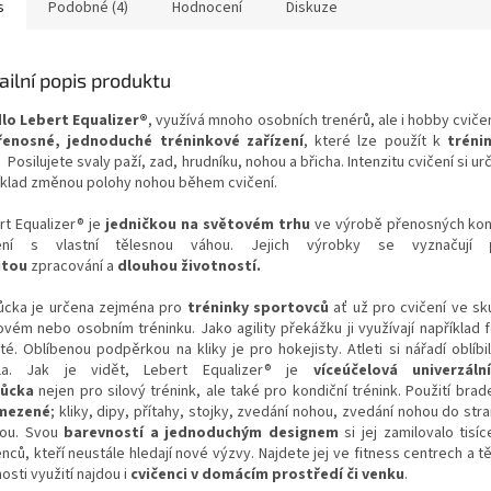
s
Podobné (4)
Hodnocení
Diskuze
ailní popis produktu
lo Lebert Equalizer®
, využívá mnoho osobních trenérů, ale i hobby cviče
enosné, jednoduché tréninkové zařízení
, které lze použít k
tréni
.
Posilujete svaly paží, zad, hrudníku, nohou a břicha. Intenzitu cvičení si ur
íklad změnou polohy nohou během cvičení.
rt Equalizer® je
jedničkou na světovém trhu
ve výrobě přenosných kon
čení s vlastní tělesnou váhou. Jejich výrobky se vyznačují
itou
zpracování a
dlouhou životností.
cka je určena zejména pro
tréninky sportovců
ať už pro cvičení ve sk
ovém nebo osobním tréninku. Jako agility překážku ji využívají například f
té. Oblíbenou podpěrkou na kliky je pro hokejisty. Atleti si nářadí oblíbi
la. Jak je vidět, Lebert Equalizer® je
víceúčelová univerzáln
ůcka
nejen pro silový trénink, ale také pro kondiční trénink. Použití brade
mezené
; kliky, dipy, přítahy, stojky, zvedání nohou, zvedání nohou do str
ou. Svou
barevností a jednoduchým designem
si jej zamilovalo tisí
nců, kteří neustále hledají nové výzvy. Najdete jej ve fitness centrech a t
sti využití najdou i
cvičenci v domácím prostředí či venku
.