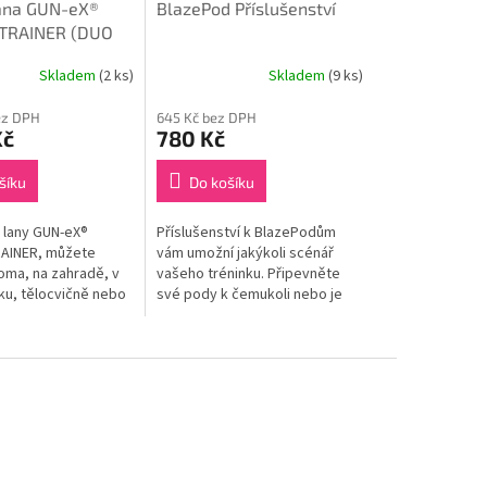
ana GUN-eX®
BlazePod Příslušenství
TRAINER (DUO
)
Skladem
(2 ks)
Skladem
(9 ks)
ez DPH
645 Kč bez DPH
Kč
780 Kč
šíku
Do košíku
 lany GUN-eX®
Příslušenství k BlazePodům
AINER, můžete
vám umožní jakýkoli scénář
oma, na zahradě, v
vašeho tréninku. Připevněte
rku, tělocvičně nebo
své pody k čemukoli nebo je
ete. Obsahuje 2
nalepte/přisajte na okna či
ana, manžety z
zrcadla a užijte si svou...
.