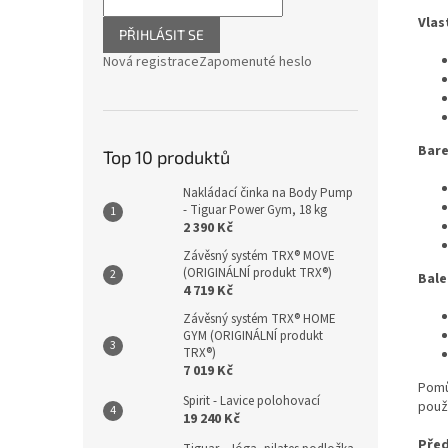
Vlas
PŘIHLÁSIT SE
Nová registrace
Zapomenuté heslo
Bare
Top 10 produktů
Nakládací činka na Body Pump
- Tiguar Power Gym, 18 kg
2 390 Kč
Závěsný systém TRX® MOVE
(ORIGINÁLNÍ produkt TRX®)
Bale
4 719 Kč
Závěsný systém TRX® HOME
GYM (ORIGINÁLNÍ produkt
TRX®)
7 019 Kč
Pomů
Spirit - Lavice polohovací
použí
19 240 Kč
Před