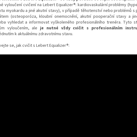
é vyloučení cvičení na Lebert Equalizer®: kardiovaskulární problémy (hyp
rktu myokardu a jiné akutní stavy), v případě těhotenství nebo problémů 
átem (osteoporóza, kloubní onemocnění, akutní pooperační stavy a jin
eba vyhledat a informovat vyškoleného profesionálního trenéra. Tyto s
ým vyloučením, ale
je nutné vždy cvičit s profesionálním inst
lédnutím k aktuálnímu zdravotnímu stavu.
ejte se, jak cvičit s Lebert Equalizer®: