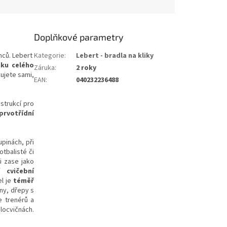
Doplňkové parametry
nců. Lebert
Kategorie
:
Lebert - bradla na kliky
nku celého
Záruka
:
2 roky
čujete sami,
EAN
:
040232236488
strukcí pro
prvotřídní
upinách, při
otbalisté či
li zase jako
í cvičební
l je
téměř
any, dřepy s
ce trenérů a
ělocvičnách.