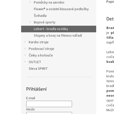
Popi
Pomůcky na aerobic
Flowin® a ostatní klouzavé podložky
Švihadla
Det
Bojové sporty
Brad
Lebert - bradla na kliky
je
př
Stojany a boxy na fitness nářadí
těla
Kardio stroje
např
Posilovací stroje
Lebe
Činky a kotouče
cvi
kval
OUTLET
Sleva SPIRIT
Pomů
kruh
tenis
brad
Přihlášení
pom
neo
E-mail
opor
cviče
Heslo
Možno