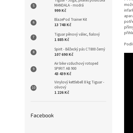
Tiguar - Jóga, pilates podložka
možn
MANDALA - modrá
infa
999 Kč
apar
BlazePod Trainer Kit
potř
13 748 Kč
přím
přih
Tiguar pěnový válec, fialový
1 885 Kč
Podív
Spirit - Běžecký pás CT800 černý
107 690 Kč
Air bike vzduchový rotoped
SPIRIT AB 900
43 439 Kč
Vinylový kettlebell 8 kg Tiguar -
olivový
1 226 Kč
Facebook