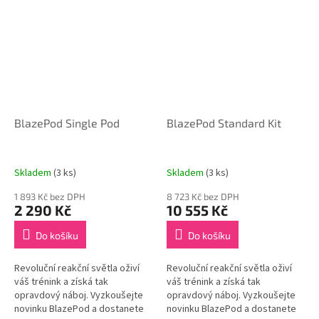
BlazePod Single Pod
BlazePod Standard Kit
Skladem
(3 ks)
Skladem
(3 ks)
1 893 Kč bez DPH
8 723 Kč bez DPH
2 290 Kč
10 555 Kč
Do košíku
Do košíku
Revoluční reakční světla oživí
Revoluční reakční světla oživí
váš trénink a získá tak
váš trénink a získá tak
opravdový náboj. Vyzkoušejte
opravdový náboj. Vyzkoušejte
novinku BlazePod a dostanete
novinku BlazePod a dostanete