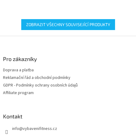
ze sebe při tréninku maximum.
ze sebe při tréninku maximum.
Až 12-ti hodinová výdrž na
Až 12-ti hodinová výdrž na
jedno...
jedno...
ZOBRAZIT VŠECHNY SOUVISEJÍCÍ PRODUKTY
Z
á
p
a
Pro zákazníky
t
Doprava a platba
í
Reklamační řád a obchodní podmínky
GDPR - Podmínky ochrany osobních údajů
Affiliate program
Kontakt
info
@
vybavenifitness.cz