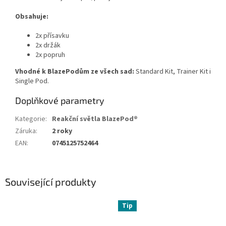
Obsahuje:
2x přísavku
2x držák
2x popruh
Vhodné k BlazePodům ze všech sad:
Standard Kit, Trainer Kit i
Single Pod.
Doplňkové parametry
Kategorie
:
Reakční světla BlazePod®
Záruka
:
2 roky
EAN
:
0745125752464
Související produkty
Tip