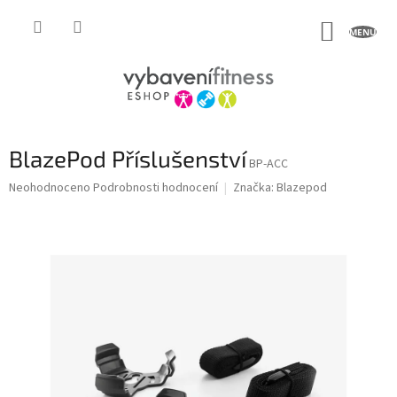
Přejít
na
NÁKUP
obsah
KOŠÍK
BlazePod Příslušenství
BP-ACC
Průměrné
Neohodnoceno
Podrobnosti hodnocení
Značka:
Blazepod
hodnocení
produktu
je
0,0
z
5
hvězdiček.