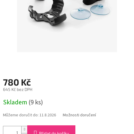
780 Kč
645 Kč bez DPH
Měrná
Skladem
(9 ks)
cena:
Můžeme doručit do:
11.8.2026
Možnosti doručení
Přidat do košíku