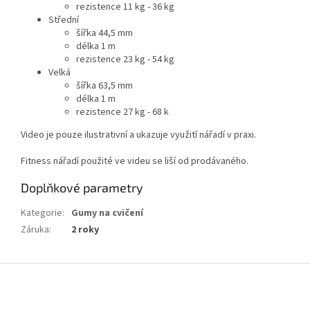
rezistence 11 kg - 36 kg
Střední
šířka 44,5 mm
délka 1 m
rezistence 23 kg - 54 kg
Velká
šířka 63,5 mm
délka 1 m
rezistence 27 kg - 68 k
Video je pouze ilustrativní a ukazuje využití nářadí v praxi.
Fitness nářadí použité ve videu se liší od prodávaného.
Doplňkové parametry
Kategorie
:
Gumy na cvičení
Záruka
:
2 roky
Z
á
p