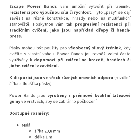
Escape Power Bands
vám umožní vytvořit při tréninku
rezistenci pro výbušnou sílu či rychlost.
Tyto „pásy“ se dají
zavěsit na různé konstrukce, hrazdy nebo na multifunkční
stanoviště. Poskytnou vám tak
progresivní rezistenci při
tradičním cvičení, jako jsou například dřepy či bench-
press.
Pásky mohou být použity pro
všeobecný silový trénink
, kdy
cvičíte s vlastní vahou. Power Bands jou rovněž velmi často
využívány k
dopomoci při cvičení na hrazdě, bradlech či
jiném cvičení v zavěšení.
K dispozici jsou ve třech různých úrovních odporu
(rozdílná
šířka a tloušťka pásky).
Power Bands jsou
vyrobeny z prémiové kvalitní latexové
gumy
ve vrstvách, aby se zabránilo poškození.
Dostupné rozměry:
Malá
šířka 29,8 mm
délka 1 m