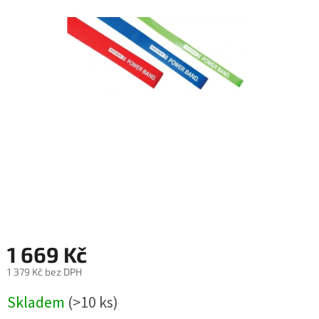
1 669 Kč
1 379 Kč bez DPH
Měrná
Skladem
(>10 ks)
cena: