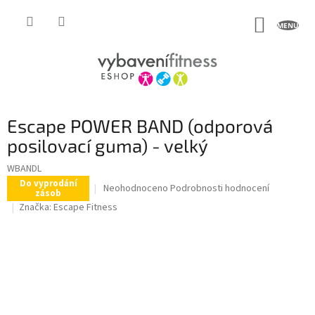
Přejít
na
NÁKUP
obsah
KOŠÍK
Escape POWER BAND (odporová
posilovací guma) - velký
WBANDL
Do vyprodání
Průměrné
Neohodnoceno
Podrobnosti hodnocení
zásob
hodnocení
Značka:
Escape Fitness
produktu
je
0,0
z
5
hvězdiček.