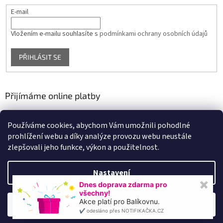
E-mail
Vložením e-mailu souhlasíte s
podmínkami ochrany osobních údajů
PŘIHLÁSIT SE
Přijímáme online platby
Používáme cookies, abychom Vám umožnili pohodlné
prohlížení webu a díky analýze provozu webu neustále
zlepšovali jeho funkce, výkon a použitelnost.
Nastavení
Vytvořil Shoptet
Dnes doprava zdarma pro
✖
všechny!
Akce platí pro Balíkovnu.
Souhlasím
Copyright 2026
VYBAVENÍ FITNESS
. Všechna práva vyhrazena.
✔️ odesláno přes NOTIFIKAČKA.CZ