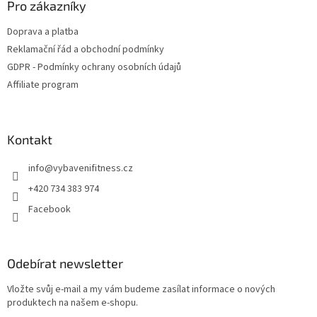
a
Pro zákazníky
t
Doprava a platba
í
Reklamační řád a obchodní podmínky
GDPR - Podmínky ochrany osobních údajů
Affiliate program
Kontakt
info
@
vybavenifitness.cz
+420 734 383 974
Facebook
Odebírat newsletter
Vložte svůj e-mail a my vám budeme zasílat informace o nových
produktech na našem e-shopu.