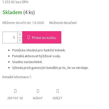
1 255 Kč bez DPH
Měrná
Skladem
(4 ks)
cena:
Můžeme doručit do:
7.8.2026
Možnosti doručení
Přidat do košíku
Pomůcka vhodná pro funkční trénink.
Pomáhá aktivovat hýžďové svaly.
Snadno nastavitelné.
Výhoda proti gumovým bandům je to, že se neroluje.
Detailní informace
ZEPTAT SE
HLÍDAT
SDÍLET