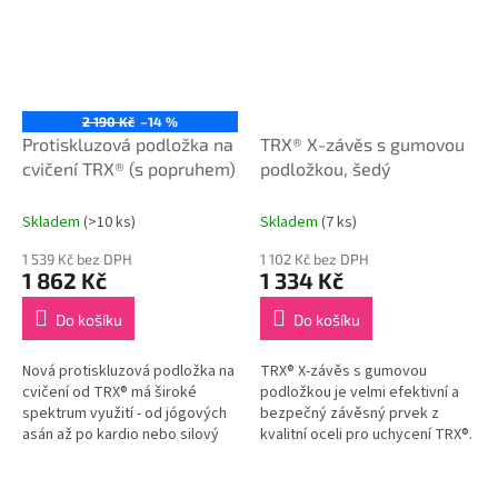
2 190 Kč
–14 %
Protiskluzová podložka na
TRX® X-závěs s gumovou
cvičení TRX® (s popruhem)
podložkou, šedý
Skladem
(>10 ks)
Skladem
(7 ks)
1 539 Kč bez DPH
1 102 Kč bez DPH
1 862 Kč
1 334 Kč
Do košíku
Do košíku
Nová protiskluzová podložka na
TRX® X-závěs s gumovou
cvičení od TRX® má široké
podložkou je velmi efektivní a
spektrum využití - od jógových
bezpečný závěsný prvek z
asán až po kardio nebo silový
kvalitní oceli pro uchycení TRX®.
trénink. Součásti balení je
popruh pro snadnou manipulaci