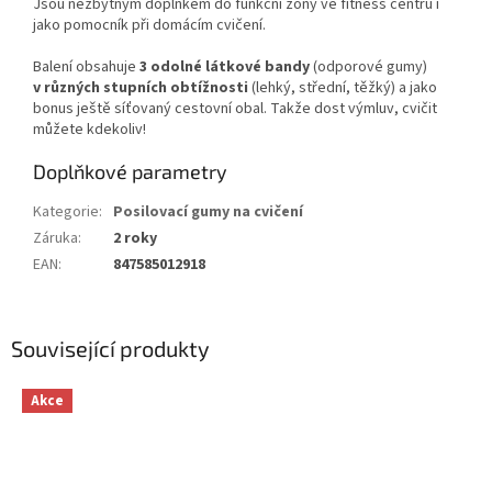
Jsou nezbytným doplňkem do funkční zóny ve fitness centru i
jako pomocník při domácím cvičení.
Balení obsahuje
3 odolné látkové bandy
(odporové gumy)
v různých stupních obtížnosti
(lehký, střední, těžký) a jako
bonus ještě síťovaný cestovní obal. Takže dost výmluv, cvičit
můžete kdekoliv!
Doplňkové parametry
Kategorie
:
Posilovací gumy na cvičení
Záruka
:
2 roky
EAN
:
847585012918
Související produkty
Akce