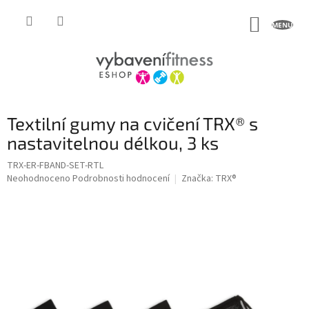
Přejít
na
NÁKUP
obsah
KOŠÍK
Textilní gumy na cvičení TRX® s
nastavitelnou délkou, 3 ks
TRX-ER-FBAND-SET-RTL
Průměrné
Neohodnoceno
Podrobnosti hodnocení
Značka:
TRX®
hodnocení
produktu
je
0,0
z
5
hvězdiček.