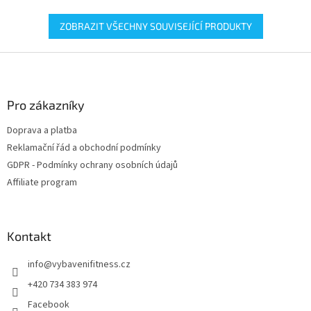
a...
ZOBRAZIT VŠECHNY SOUVISEJÍCÍ PRODUKTY
Z
á
p
a
Pro zákazníky
t
Doprava a platba
í
Reklamační řád a obchodní podmínky
GDPR - Podmínky ochrany osobních údajů
Affiliate program
Kontakt
info
@
vybavenifitness.cz
+420 734 383 974
Facebook