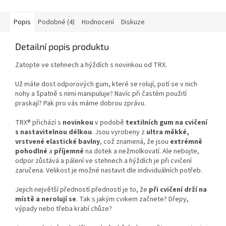
Popis
Podobné (4)
Hodnocení
Diskuze
Detailní popis produktu
Zatopte ve stehnech a hýždích s novinkou od TRX.
Už máte dost odporových gum, které se rolují, potí se v nich
nohy a špatně s nimi manipuluje? Navíc při častém použití
praskají? Pak pro vás máme dobrou zprávu.
TRX® přichází s
novinkou
v podobě
textilních gum na cvičení
s nastavitelnou délkou
. Jsou vyrobeny z
ultra měkké,
vrstvené elastické bavlny
, což znamená, že jsou
extrémně
pohodlné
a
příjemné
na dotek a nežmolkovatí. Ale nebojte,
odpor zůstává a pálení ve stehnech a hýždích je při cvičení
zaručena. Velikost je možné nastavit dle individuálních potřeb.
Jejich největší předností předností je to, že
při cvičení drží na
místě a nerolují se
. Tak s jakým cvikem začnete? Dřepy,
výpady nebo třeba krabí chůze?