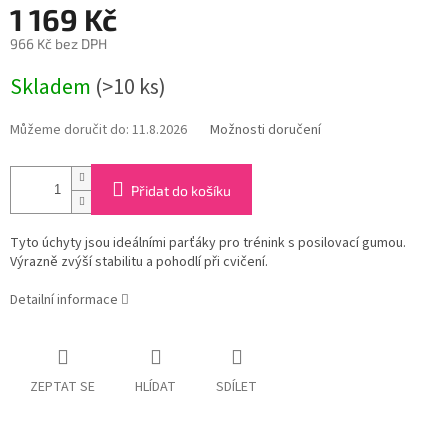
1 169 Kč
966 Kč bez DPH
Měrná
Skladem
(>10 ks)
cena:
Můžeme doručit do:
11.8.2026
Možnosti doručení
Přidat do košíku
Tyto úchyty jsou ideálními parťáky pro trénink s posilovací gumou.
Výrazně zvýší stabilitu a pohodlí při cvičení.
Detailní informace
ZEPTAT SE
HLÍDAT
SDÍLET