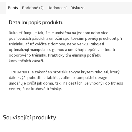
Popis
Podobné (2)
Hodnocení
Diskuze
Detailní popis produktu
Rukojeť funguje tak, že je umístěna na jednom nebo více
posilovacích páscích a umožní sportovcům pevněji je uchopit při
tréninku, ať už cvičíte z domova, nebo venku. Rukojeti
optimalizují manipulaci s gumou a umožňují zlepšit vlastnosti
odporového tréninku. Prakticky tím eliminují potřebu
konvenčních závaží.
TRX BANDIT je zakončen protiskluzovým krytem rukojeti, který
dále zvýší pohodlí a stabilitu, zatímco kompaktní design
umožňuje cvičit jak doma, tak i na cestách. Je vhodný i do fitness
center, či na kruhové tréninky.
Související produkty