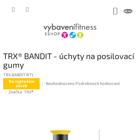
Přejít
na
NÁKUP
obsah
KOŠÍK
TRX® BANDIT - úchyty na posilovací
gumy
TRX-BANDIT-RTL
Do vyprodání
Průměrné
Neohodnoceno
Podrobnosti hodnocení
zásob
hodnocení
Značka:
TRX®
produktu
je
0,0
z
5
hvězdiček.