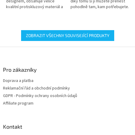
designem, obsahuje velice
díky tomu si jí můžete přenést
kvalitní protiskluzový materiál a
pohodlně tam, kam potřebujete.
díky její tloušťce 5 mm zaručí
dostatečnou izolaci od podlahy.
180 x...
ZOBRAZIT VŠECHNY SOUVISEJÍCÍ PRODUKTY
Z
á
p
a
Pro zákazníky
t
Doprava a platba
í
Reklamační řád a obchodní podmínky
GDPR - Podmínky ochrany osobních údajů
Affiliate program
Kontakt