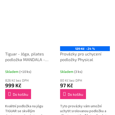
129 Kč
–24 %
Tiguar - Jóga, pilates
Provázky pro uchycení
podložka MANDALA -
podložky Physical
modrá
Skladem
(>10 ks)
Skladem
(3 ks)
826 Kč bez DPH
80 Kč bez DPH
999 Kč
97 Kč
Do košíku
Do košíku
Kvalitní podložka na jógu
Tyto provázky vám umožní
TIGUAR se skvělým
uchytit srolovanou podložku a