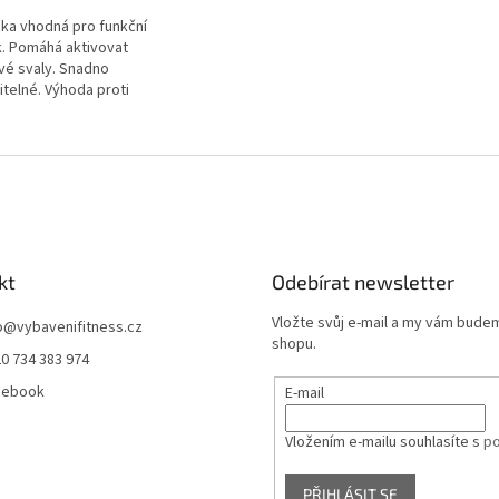
a vhodná pro funkční
k. Pomáhá aktivovat
é svaly. Snadno
itelné. Výhoda proti
m bandům je to, že se
je.
kt
Odebírat newsletter
Vložte svůj e-mail a my vám bude
o
@
vybavenifitness.cz
shopu.
0 734 383 974
cebook
E-mail
Vložením e-mailu souhlasíte s
po
PŘIHLÁSIT SE