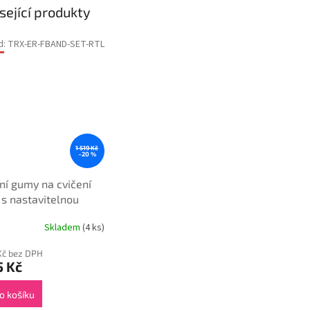
sející produkty
d:
TRX-ER-FBAND-SET-RTL
1 519 Kč
–20 %
lní gumy na cvičení
s nastavitelnou
u, 3 ks
Skladem
(4 ks)
Kč bez DPH
5 Kč
o košíku