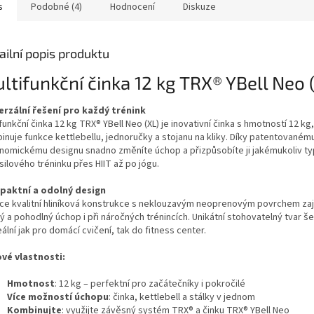
s
Podobné (4)
Hodnocení
Diskuze
ailní popis produktu
ltifunkční činka 12 kg TRX® YBell Neo 
erzální řešení pro každý trénink
funkční činka 12 kg TRX® YBell Neo (XL) je inovativní činka s hmotností 12 kg
inuje funkce kettlebellu, jednoručky a stojanu na kliky. Díky patentovaném
nomickému designu snadno změníte úchop a přizpůsobíte ji jakémukoliv ty
silového tréninku přes HIIT až po jógu.
aktní a odolný design
ce kvalitní hliníková konstrukce s neklouzavým neoprenovým povrchem zaj
 a pohodlný úchop i při náročných trénincích. Unikátní stohovatelný tvar še
eální jak pro domácí cvičení, tak do fitness center.
ové vlastnosti:
Hmotnost
: 12 kg – perfektní pro začátečníky i pokročilé
Více možností úchopu
: činka, kettlebell a stálky v jednom
Kombinujte
: využijte závěsný systém TRX® a činku TRX® YBell Neo