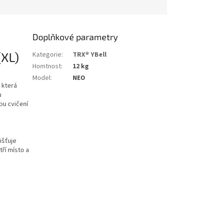
Doplňkové parametry
(XL)
Kategorie
:
TRX® YBell
Homtnost
:
12 kg
Model
:
NEO
, která
u
pu cvičení
išťuje
tří místo a