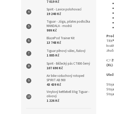
7 019 Kč
Spirit - Lavice polohovací
19 240 Kč
Tiguar - Jóga, pilates podložka
MANDALA - modrá
999 Kč
Proč
BlazePod Trainer Kit
TRX®
13 748 Kč
kval
zkuše
Tiguar pěnový válec, fialový
1 885 Kč
👉
Z
Spirit - Běžecký pás CT800 černý
(XL)
107 690 Kč
Ulož
Air bike vzduchový rotoped
SPIRIT AB 900
Stoja
43 439 Kč
Stoja
Vinylový kettlebell 8 kg Tiguar -
Stoja
olivový
1 226 Kč