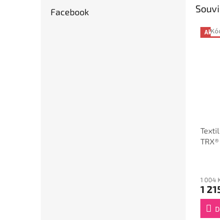
Souvi
Facebook
Kó
Akce
Texti
TRX® 
délko
1 004 
1 21
D