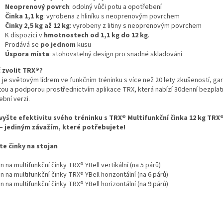
Neoprenový povrch
: odolný vůči potu a opotřebení
Činka 1,1 kg
: vyrobena z hliníku s neoprenovým povrchem
Činky 2,5 kg až 12 kg
: vyrobeny z litiny s neoprenovým povrchem
K dispozici v
hmotnostech od 1,1 kg do 12 kg
.
Prodává se
po jednom
kusu
Úspora místa
: stohovatelný design pro snadné skladování
 zvolit TRX®?
 je světovým lídrem ve funkčním tréninku s více než 20 lety zkušeností, g
itou a podporou prostřednictvím aplikace TRX, která nabízí 30denní bezpla
bní verzi.
vyšte efektivitu svého tréninku s TRX® Multifunkční činka 12 kg TRX
 – jediným závažím, které potřebujete!
te činky na stojan
n na multifunkční činky TRX® YBell vertikální (na 5 párů)
n na multifunkční činky TRX® YBell horizontální (na 6 párů)
n na multifunkční činky TRX® YBell horizontální (na 9 párů)