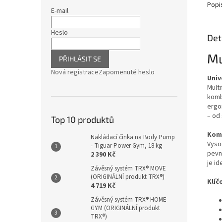
Popi
E-mail
Heslo
Det
Mu
PŘIHLÁSIT SE
Nová registrace
Zapomenuté heslo
Univ
Multi
komb
ergo
– od 
Top 10 produktů
Komp
Nakládací činka na Body Pump
Vyso
- Tiguar Power Gym, 18 kg
pevný
2 390 Kč
je id
Závěsný systém TRX® MOVE
(ORIGINÁLNÍ produkt TRX®)
Klíč
4 719 Kč
Závěsný systém TRX® HOME
GYM (ORIGINÁLNÍ produkt
TRX®)