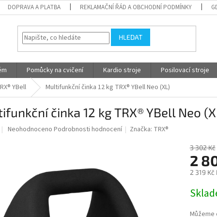
DOPRAVA A PLATBA
REKLAMAČNÍ ŘÁD A OBCHODNÍ PODMÍNKY
G
HLEDAT
tém
Pomůcky na cvičení
Kardio stroje
Posilovací stroje
RX® YBell
Multifunkční činka 12 kg TRX® YBell Neo (XL)
ifunkční činka 12 kg TRX® YBell Neo (X
Průměrné
Neohodnoceno
Podrobnosti hodnocení
Značka:
TRX®
hodnocení
produktu
3 302 Kč
je
2 8
0,0
2 319 Kč
z
5
Měrná
Skla
hvězdiček.
cena:
Můžeme d