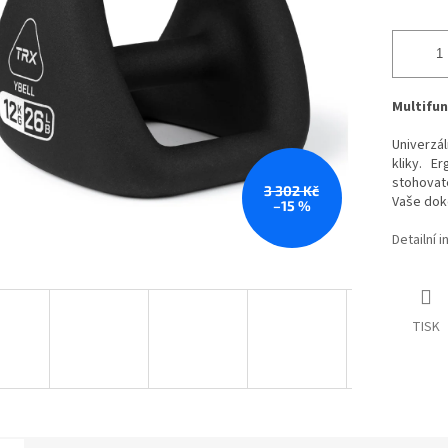
Multifun
Univerzál
kliky. E
stohovate
3 302 Kč
Vaše doko
–15 %
Detailní 
TISK