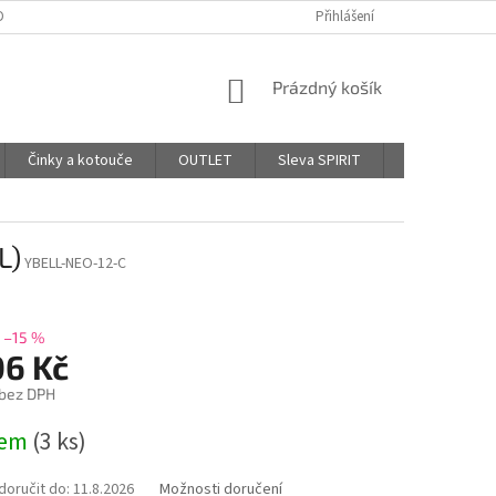
DPR - PODMÍNKY OCHRANY OSOBNÍCH ÚDAJŮ
Přihlášení
AFFILIATE PROGRAM
NÁKUPNÍ
Prázdný košík
KOŠÍK
Činky a kotouče
OUTLET
Sleva SPIRIT
Hodnocení o
L)
YBELL-NEO-12-C
–15 %
06 Kč
 bez DPH
dem
(3 ks)
oručit do:
11.8.2026
Možnosti doručení