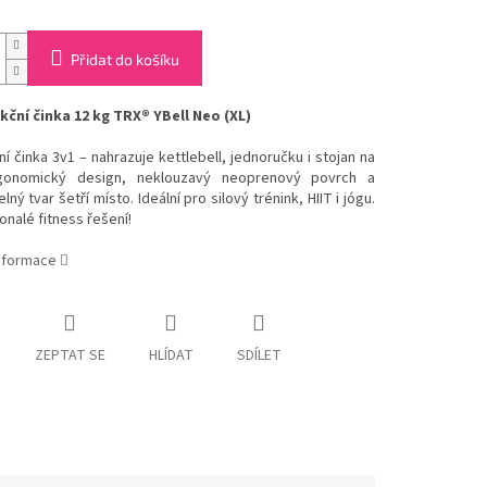
Přidat do košíku
kční činka 12 kg TRX® YBell Neo (XL)
ní činka 3v1 – nahrazuje kettlebell, jednoručku i stojan na
rgonomický design, neklouzavý neoprenový povrch a
lný tvar šetří místo. Ideální pro silový trénink, HIIT i jógu.
nalé fitness řešení!
informace
ZEPTAT SE
HLÍDAT
SDÍLET