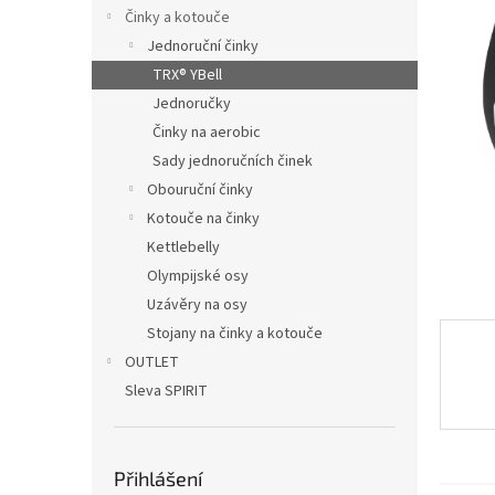
n
Činky a kotouče
e
Jednoruční činky
l
TRX® YBell
Jednoručky
Činky na aerobic
Sady jednoručních činek
Obouruční činky
Kotouče na činky
Kettlebelly
Olympijské osy
Uzávěry na osy
Stojany na činky a kotouče
OUTLET
Sleva SPIRIT
Přihlášení