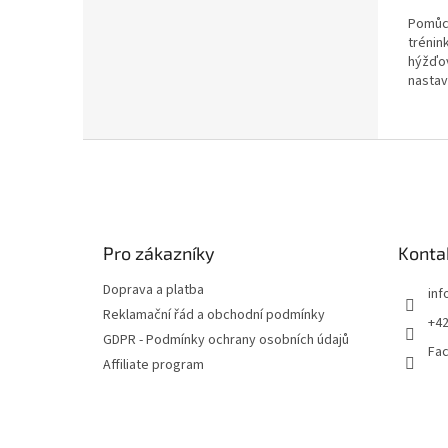
Pomůck
trénin
hýžďov
nastav
gumový
nerolu
Z
á
p
a
t
Pro zákazníky
Konta
í
Doprava a platba
inf
Reklamační řád a obchodní podmínky
+42
GDPR - Podmínky ochrany osobních údajů
Fa
Affiliate program