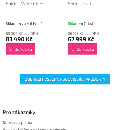
Spirit - Wide Chest
Spirit - Calf
Skladem za 4-6 týdnů
Skladem
(1 ks)
69 000 Kč bez DPH
56 198 Kč bez DPH
83 490 Kč
67 999 Kč
Do košíku
Do košíku
ZOBRAZIT VŠECHNY SOUVISEJÍCÍ PRODUKTY
Z
á
p
a
Pro zákazníky
t
Doprava a platba
í