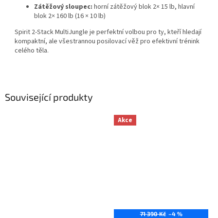
Zátěžový sloupec:
horní zátěžový blok 2× 15 lb, hlavní
blok 2× 160 lb (16 × 10 lb)
Spirit 2-Stack MultiJungle je perfektní volbou pro ty, kteří hledají
kompaktní, ale všestrannou posilovací věž pro efektivní trénink
celého těla.
Související produkty
Akce
71 390 Kč
–4 %