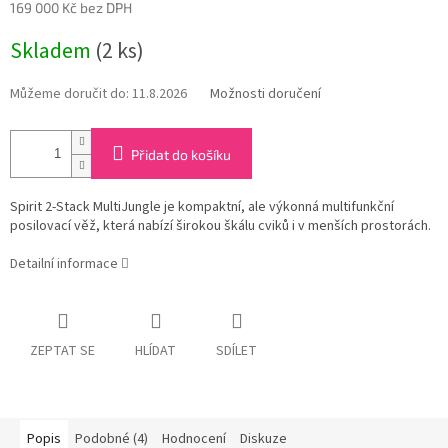
169 000 Kč bez DPH
Měrná
Skladem
(2 ks)
cena:
Můžeme doručit do:
11.8.2026
Možnosti doručení
Přidat do košíku
Spirit 2-Stack MultiJungle je kompaktní, ale výkonná multifunkční
posilovací věž, která nabízí širokou škálu cviků i v menších prostorách.
Detailní informace
ZEPTAT SE
HLÍDAT
SDÍLET
Popis
Podobné (4)
Hodnocení
Diskuze