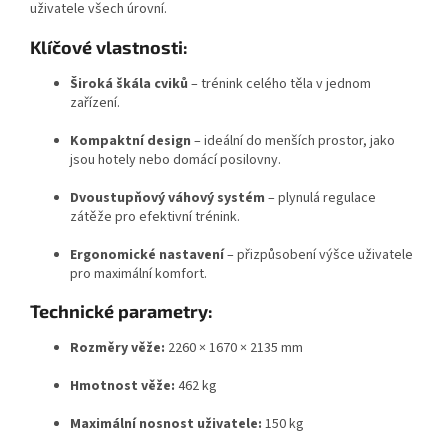
uživatele všech úrovní.
Klíčové vlastnosti:
Široká škála cviků
– trénink celého těla v jednom
zařízení.
Kompaktní design
– ideální do menších prostor, jako
jsou hotely nebo domácí posilovny.
Dvoustupňový váhový systém
– plynulá regulace
zátěže pro efektivní trénink.
Ergonomické nastavení
– přizpůsobení výšce uživatele
pro maximální komfort.
Technické parametry:
Rozměry věže:
2260 × 1670 × 2135 mm
Hmotnost věže:
462 kg
Maximální nosnost uživatele:
150 kg