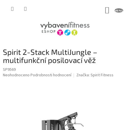
Přejít
na
NÁKUP
obsah
KOŠÍK
Spirit 2-Stack MultiJungle –
multifunkční posilovací věž
SP9569
Průměrné
Neohodnoceno
Podrobnosti hodnocení
Značka:
Spirit Fitness
hodnocení
produktu
je
0,0
z
5
hvězdiček.