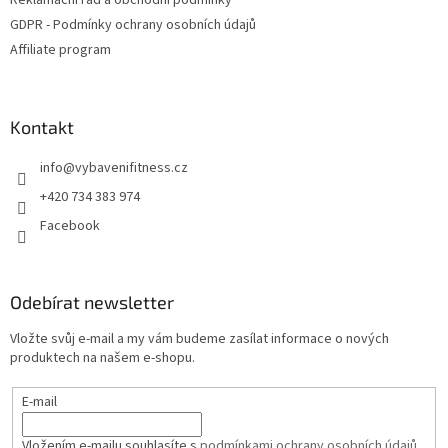
Reklamační řád a obchodní podmínky
GDPR - Podmínky ochrany osobních údajů
Affiliate program
Kontakt
info
@
vybavenifitness.cz
+420 734 383 974
Facebook
Odebírat newsletter
Vložte svůj e-mail a my vám budeme zasílat informace o nových
produktech na našem e-shopu.
E-mail
Vložením e-mailu souhlasíte s
podmínkami ochrany osobních údajů