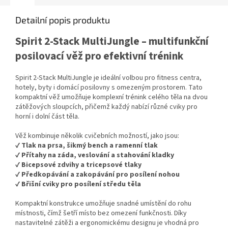
Detailní popis produktu
Spirit 2-Stack MultiJungle – multifunkční
posilovací věž pro efektivní trénink
Spirit 2-Stack MultiJungle je ideální volbou pro fitness centra,
hotely, byty i domácí posilovny s omezeným prostorem. Tato
kompaktní věž umožňuje komplexní trénink celého těla na dvou
zátěžových sloupcích, přičemž každý nabízí různé cviky pro
horní i dolní část těla.
Věž kombinuje několik cvičebních možností, jako jsou:
✔
Tlak na prsa, šikmý bench a ramenní tlak
✔
Přítahy na záda, veslování a stahování kladky
✔
Bicepsové zdvihy a tricepsové tlaky
✔
Předkopávání a zakopávání pro posílení nohou
✔
Břišní cviky pro posílení středu těla
Kompaktní konstrukce umožňuje snadné umístění do rohu
místnosti, čímž šetří místo bez omezení funkčnosti. Díky
nastavitelné zátěži a ergonomickému designu je vhodná pro