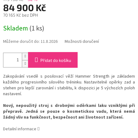
84 900 Kč
70 165 Kč bez DPH
Měrná
Skladem
(1 ks)
cena:
Můžeme doručit do:
11.8.2026
Možnosti doručení
Přidat do košíku
Zakopávání vsedě s posilovací věží Hammer Strength je základem
každého progresivního silového tréninku. Nastavitelné opěrky zad a
stehen pro lepší zarovnání i stabilitu, k dispozici je 5 výchozích poloh
nastavení.
Nový, nepoužitý stroj s drobnými oděrkami laku vzniklými při
přepravě. Jedná se pouze o kosmetickou vadu, která nemá
žádný vliv na funkčnost, bezpečnost ani životnost zařízení.
Detailní informace