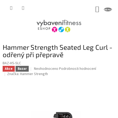
Přejít
na
NÁKUP
obsah
KOŠÍK
Hammer Strength Seated Leg Curl -
odřený při přepravě
BAZ-HS-SLC
Průměrné
Neohodnoceno
Podrobnosti hodnocení
Akce
Bazar
hodnocení
Značka:
Hammer Strength
produktu
je
0,0
z
5
hvězdiček.