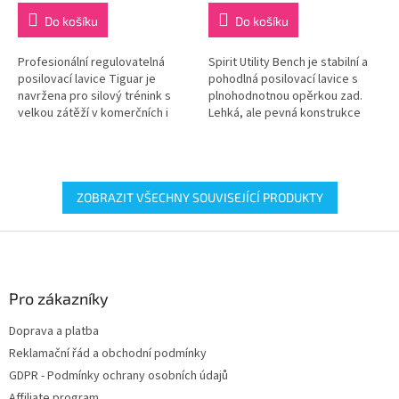
Do košíku
Do košíku
Profesionální regulovatelná
Spirit Utility Bench je stabilní a
posilovací lavice Tiguar je
pohodlná posilovací lavice s
navržena pro silový trénink s
plnohodnotnou opěrkou zad.
velkou zátěží v komerčních i
Lehká, ale pevná konstrukce
domácích podmínkách. Nabízí
umožňuje snadné přemisťování.
vysokou stabilitu, přesné...
ZOBRAZIT VŠECHNY SOUVISEJÍCÍ PRODUKTY
Z
á
p
a
Pro zákazníky
t
Doprava a platba
í
Reklamační řád a obchodní podmínky
GDPR - Podmínky ochrany osobních údajů
Affiliate program