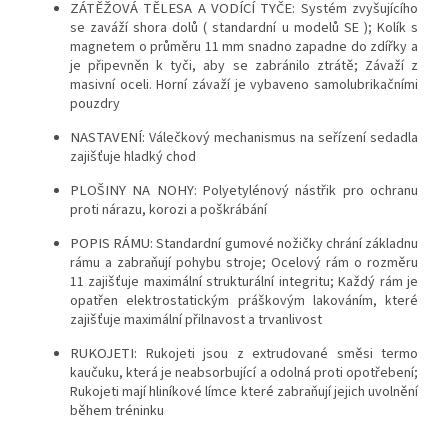
ZÁTĚŽOVÁ TĚLESA A VODÍCÍ TYČE:
Systém zvyšujícího
se zaváží shora dolů ( standardní u modelů SE ); Kolík s
magnetem o průměru 11 mm snadno zapadne do zdířky a
je připevněn k tyči, aby se zabránilo ztrátě; Závaží z
masivní oceli. Horní závaží je vybaveno samolubrikačními
pouzdry
NASTAVENÍ:
Válečkový mechanismus na seřízení sedadla
zajišťuje hladký chod
PLOŠINY NA NOHY:
Polyetylénový nástřik pro ochranu
proti nárazu, korozi a poškrábání
POPIS RÁMU:
Standardní gumové nožičky chrání základnu
rámu a zabraňují pohybu stroje; Ocelový rám o rozměru
11 zajišťuje maximální strukturální integritu; Každý rám je
opatřen elektrostatickým práškovým lakováním, které
zajišťuje maximální přilnavost a trvanlivost
RUKOJETI:
Rukojeti jsou z extrudované směsi termo
kaučuku, která je neabsorbující a odolná proti opotřebení;
Rukojeti mají hliníkové límce které zabraňují jejich uvolnění
během tréninku