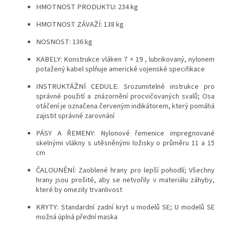
HMOTNOST PRODUKTU:
234 kg
HMOTNOST ZÁVAŽÍ:
138 kg
NOSNOST:
136 kg
KABELY:
Konstrukce vláken 7 × 19 , lubrikovaný, nylonem
potažený kabel splňuje americké vojenské specifikace
INSTRUKTÁŽNÍ CEDULE:
Srozumitelné instrukce pro
správné použití a znázornění procvičovaných svalů; Osa
otáčení je označena červeným indikátorem, který pomáhá
zajistit správné zarovnání
PÁSY A ŘEMENY:
Nylonové řemenice impregnované
skelnými vlákny s utěsněnými ložisky o průměru 11 a 15
cm
ČALOUNĚNÍ:
Zaoblené hrany pro lepší pohodlí; Všechny
hrany jsou prošité, aby se netvořily v materiálu záhyby,
které by omezily trvanlivost
KRYTY:
Standardní zadní kryt u modelů SE; U modelů SE
možná úplná přední maska