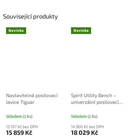
Související produkty
Novinka
Novinka
Nastavitelná posilovací
Spirit Utility Bench –
lavice Tiguar
univerzální posilovací
lavice
Skladem
(2 ks)
Skladem
(1 ks)
13 107 Kč bez DPH
14 900 Kč bez DPH
15 859 Kč
18 029 Kč