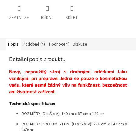
ZEPTAT SE
HLÍDAT
SDÍLET
Popis
Podobné (4)
Hodnocení
Diskuze
Detailní popis produktu
Nový, nepoužitý stroj s drobnými oděrkami laku
vzniklými při přepravě. Jedná se pouze o kosmetickou
vadu, která nemá žádný vliv na funkčnost, bezpečnost
ani životnost zařízení.
Technická specifikace:
ROZMĚRY (D x Š x V):
140 cm x 87 cm x 140 cm
ROZMĚRY PRO UMÍSTĚNÍ (D x Š x V):
226 cm x 147 cm x
140cm