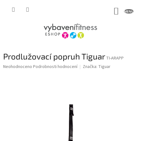
Přejít
na
NÁKUP
obsah
KOŠÍK
Prodlužovací popruh Tiguar
TI-ARAPP
Průměrné
Neohodnoceno
Podrobnosti hodnocení
Značka:
Tiguar
hodnocení
produktu
je
0,0
z
5
hvězdiček.