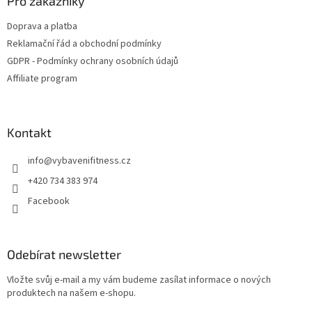
a
Pro zákazníky
t
Doprava a platba
í
Reklamační řád a obchodní podmínky
GDPR - Podmínky ochrany osobních údajů
Affiliate program
Kontakt
info
@
vybavenifitness.cz
+420 734 383 974
Facebook
Odebírat newsletter
Vložte svůj e-mail a my vám budeme zasílat informace o nových
produktech na našem e-shopu.