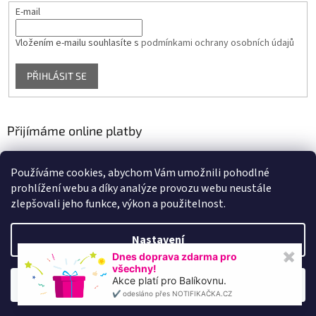
E-mail
Vložením e-mailu souhlasíte s
podmínkami ochrany osobních údajů
PŘIHLÁSIT SE
Přijímáme online platby
Používáme cookies, abychom Vám umožnili pohodlné
prohlížení webu a díky analýze provozu webu neustále
zlepšovali jeho funkce, výkon a použitelnost.
Nastavení
Vytvořil Shoptet
Dnes doprava zdarma pro
✖
všechny!
Akce platí pro Balíkovnu.
Souhlasím
Copyright 2026
VYBAVENÍ FITNESS
. Všechna práva vyhrazena.
✔️ odesláno přes NOTIFIKAČKA.CZ