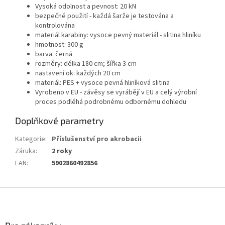
Vysoká odolnost a pevnost: 20 kN
bezpečné použití - každá šarže je testována a
kontrolována
materiál karabiny: vysoce pevný materiál - slitina hliníku
hmotnost: 300 g
barva: černá
rozměry: délka 180 cm; šířka 3 cm
nastavení ok: každých 20 cm
materiál: PES + vysoce pevná hliníková slitina
Vyrobeno v EU - závěsy se vyrábějí v EU a celý výrobní
proces podléhá podrobnému odbornému dohledu
Doplňkové parametry
Kategorie
:
Příslušenství pro akrobacii
Záruka
:
2 roky
EAN
:
5902860492856
Z
á
p