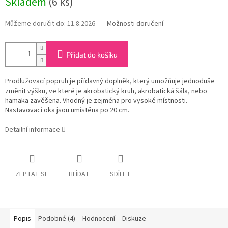
Skladem
(6 ks)
cena:
Můžeme doručit do:
11.8.2026
Možnosti doručení
Přidat do košíku
Prodlužovací popruh je přídavný doplněk, který umožňuje jednoduše
změnit výšku, ve které je akrobatický kruh, akrobatická šála, nebo
hamaka zavěšena. Vhodný je zejména pro vysoké místnosti.
Nastavovací oka jsou umístěna po 20 cm.
Detailní informace
ZEPTAT SE
HLÍDAT
SDÍLET
Popis
Podobné (4)
Hodnocení
Diskuze