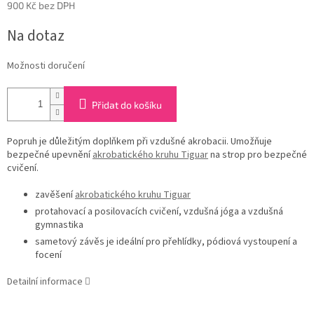
900 Kč bez DPH
Měrná
Na dotaz
cena:
Možnosti doručení
Přidat do košíku
Popruh je důležitým doplňkem při vzdušné akrobacii. Umožňuje
bezpečné upevnění
akrobatického kruhu Tiguar
na strop pro bezpečné
cvičení.
zavěšení
akrobatického kruhu Tiguar
protahovací a posilovacích cvičení, vzdušná jóga a vzdušná
gymnastika
sametový závěs je ideální pro přehlídky, pódiová vystoupení a
focení
Detailní informace