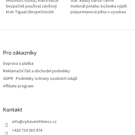
hmotnost osoby, která může
tvar: kulatý barva: černá
bezpečně používat závěsný
materiál potahu: koženka výplň:
kruh Tiguar) Bezpečnostní
polyuretanová pěna s vysokou
faktor: 7:1 Původ: EU Certifikát:
hustotou přídavná madla pro
TÜV NORD Materiál: ocel Vnější...
přenášení Žíněnka se...
Z
á
p
a
Pro zákazníky
t
Doprava a platba
í
Reklamační řád a obchodní podmínky
GDPR - Podmínky ochrany osobních údajů
Affiliate program
Kontakt
info
@
vybavenifitness.cz
+420 734 383 974