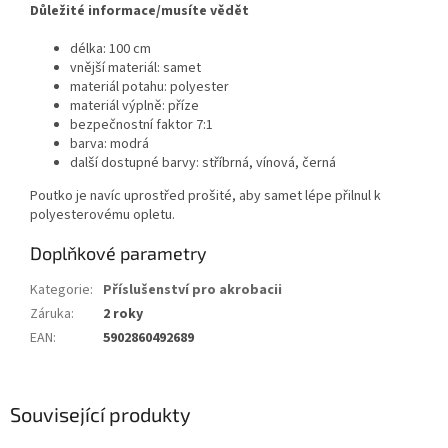
Důležité informace/musíte vědět
délka: 100 cm
vnější materiál: samet
materiál potahu: polyester
materiál výplně: příze
bezpečnostní faktor 7:1
barva: modrá
další dostupné barvy: stříbrná, vínová, černá
Poutko je navíc uprostřed prošité, aby samet lépe přilnul k
polyesterovému opletu.
Doplňkové parametry
Kategorie
:
Příslušenství pro akrobacii
Záruka
:
2 roky
EAN
:
5902860492689
Související produkty