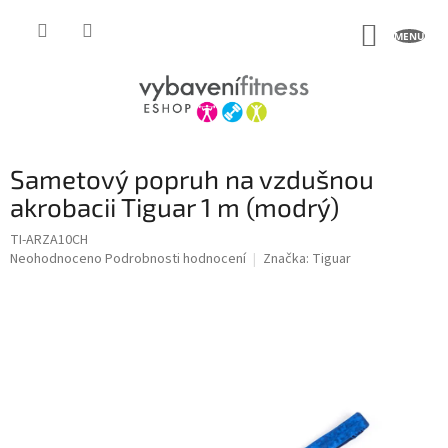
Přejít
na
NÁKUP
obsah
KOŠÍK
Sametový popruh na vzdušnou
akrobacii Tiguar 1 m (modrý)
TI-ARZA10CH
Průměrné
Neohodnoceno
Podrobnosti hodnocení
Značka:
Tiguar
hodnocení
produktu
je
0,0
z
5
hvězdiček.