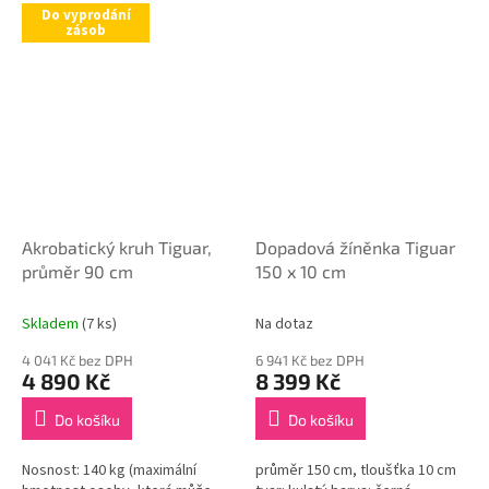
Do vyprodání
zásob
Akrobatický kruh Tiguar,
Dopadová žíněnka Tiguar
průměr 90 cm
150 x 10 cm
Skladem
(7 ks)
Na dotaz
4 041 Kč bez DPH
6 941 Kč bez DPH
4 890 Kč
8 399 Kč
Do košíku
Do košíku
Nosnost: 140 kg (maximální
průměr 150 cm, tloušťka 10 cm