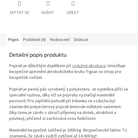
ZEPTAT SE
HLÍDAT
SDÍLET
Popis
Podobné (4)
Hodnocení
Diskuze
Detailní popis produktu
Popruh je důležitým doplňkem při
vzdušné akrobacii
. Umožňuje
bezpečné upevnění akrobatického kruhu Tiguar na strop pro
bezpečné cvičení.
Popruh je pevný pás vyrobený z polyesteru. Je vyplněna přízí se
speciální vazbou, díky níž se popruhy vyznačují maximální
pevností. Pro zajištění pohodlí při tréninku ve vzduchu byl
standardní polyesterový popruh lemován měkkým sametem.
Díky tomu je závěs s obručí příjemný na dotek, atraktivní a
poutavý, přičemž si zachovává svou funkčnost.
Maximální bezpečné zatížení je 2000 kg. Bezpečnostní faktor 7:1
znamená, že závěs vydrží zatížení až 14 000 kg!