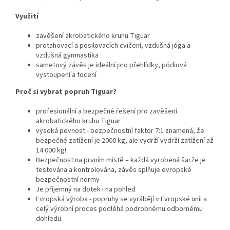
Využití
zavěšení akrobatického kruhu Tiguar
protahovací a posilovacích cvičení, vzdušná jóga a
vzdušná gymnastika
sametový závěs je ideální pro přehlídky, pódiová
vystoupení a focení
Proč si vybrat popruh Tiguar?
profesionální a bezpečné řešení pro zavěšení
akrobatického kruhu Tiguar
vysoká pevnost - bezpečnostní faktor 7:1 znamená, že
bezpečné zatížení je 2000 kg, ale vydrží vydrží zatížení až
14 000 kg!
Bezpečnost na prvním místě – každá vyrobená šarže je
testována a kontrolována, závěs splňuje evropské
bezpečnostní normy
Je příjemný na dotek i na pohled
Evropská výroba - popruhy se vyrábějí v Evropské unii a
celý výrobní proces podléhá podrobnému odbornému
dohledu.