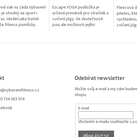
vní vak na záda Vybavení
Escape YOGA podložka je
Fleecová d
s je vhodný na sport i
určená primárně pro strečink a
pilates, k
čas. Ideální jako batoh
cvičení jógy. Ve skutečnosti
vychladnou
še fitness pomůcky.
jsou ale možnosti jejího
cvičení jó
uplatnění daleko širší. Tato
využití. Nej
podložka se neztratí v žádném
zachumlat a
fitness...
kt
Odebírat newsletter
Vložte svůj e-mail a my vám bude
o
@
vybavenifitness.cz
shopu.
0 734 383 974
cebook
E-mail
Vložením e-mailu souhlasíte s
po
PŘIHLÁSIT SE