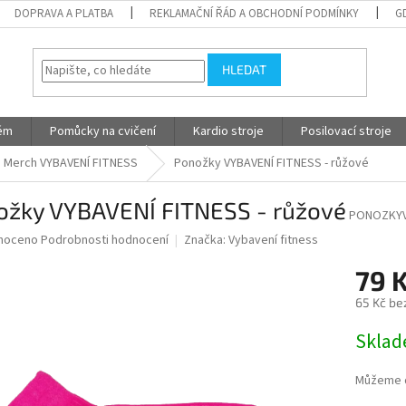
DOPRAVA A PLATBA
REKLAMAČNÍ ŘÁD A OBCHODNÍ PODMÍNKY
G
HLEDAT
tém
Pomůcky na cvičení
Kardio stroje
Posilovací stroje
 Merch VYBAVENÍ FITNESS
Ponožky VYBAVENÍ FITNESS - růžové
ožky VYBAVENÍ FITNESS - růžové
PONOZKYV
né
noceno
Podrobnosti hodnocení
Značka:
Vybavení fitness
ní
79 
u
65 Kč be
Měrná
Skla
cena:
ek.
Můžeme d