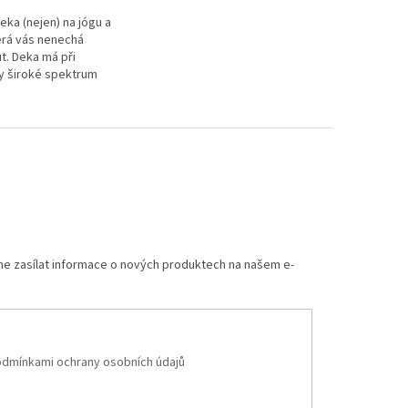
eka (nejen) na jógu a
terá vás nenechá
t. Deka má při
gy široké spektrum
lepší je se do ní
 užít si meditaci...
me zasílat informace o nových produktech na našem e-
dmínkami ochrany osobních údajů