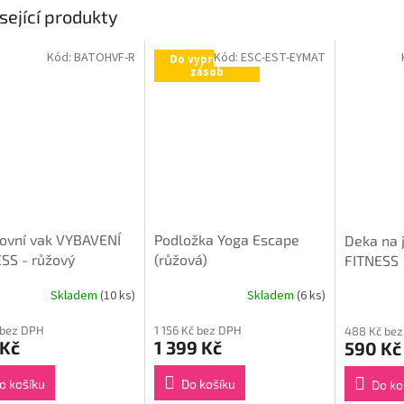
sející produkty
Kód:
BATOHVF-R
Kód:
ESC-EST-EYMAT
Do vyprodání
zásob
ovní vak VYBAVENÍ
Podložka Yoga Escape
Deka na 
SS - růžový
(růžová)
FITNESS
Skladem
(10 ks)
Skladem
(6 ks)
 bez DPH
1 156 Kč bez DPH
488 Kč be
 Kč
1 399 Kč
590 Kč
o košíku
Do košíku
Do ko