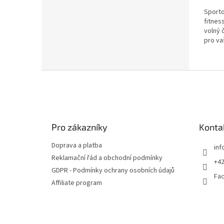
Sporto
fitnes
volný 
pro va
Z
á
p
a
t
Pro zákazníky
Konta
í
Doprava a platba
inf
Reklamační řád a obchodní podmínky
+42
GDPR - Podmínky ochrany osobních údajů
Fa
Affiliate program