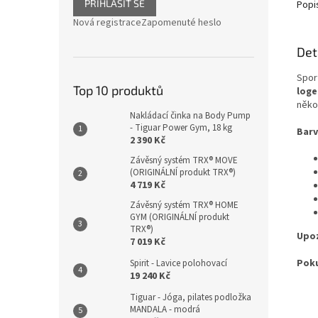
PŘIHLÁSIT SE
Popi
Nová registrace
Zapomenuté heslo
Det
Spor
Top 10 produktů
loge
někol
Nakládací činka na Body Pump
- Tiguar Power Gym, 18 kg
Barv
2 390 Kč
Závěsný systém TRX® MOVE
(ORIGINÁLNÍ produkt TRX®)
4 719 Kč
Závěsný systém TRX® HOME
GYM (ORIGINÁLNÍ produkt
TRX®)
Upoz
7 019 Kč
Poku
Spirit - Lavice polohovací
19 240 Kč
Tiguar - Jóga, pilates podložka
MANDALA - modrá