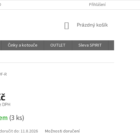
DPR - PODMÍNKY OCHRANY OSOBNÍCH ÚDAJŮ
Přihlášení
AFFILIATE PROGRAM
NÁKUPNÍ
Prázdný košík
KOŠÍK
Činky a kotouče
OUTLET
Sleva SPIRIT
Hodnocení o
F-R
Kč
z DPH
dem
(3 ks)
oručit do:
11.8.2026
Možnosti doručení