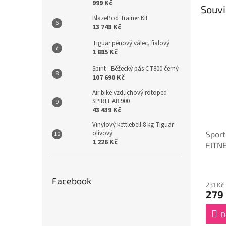
999 Kč
Souvi
BlazePod Trainer Kit
13 748 Kč
Tiguar pěnový válec, fialový
1 885 Kč
Spirit - Běžecký pás CT800 černý
107 690 Kč
Air bike vzduchový rotoped
SPIRIT AB 900
43 439 Kč
Vinylový kettlebell 8 kg Tiguar -
olivový
Sport
1 226 Kč
FITNE
Facebook
231 Kč
279
D