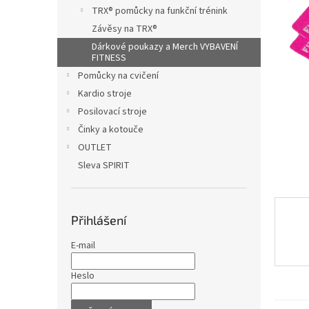
n
TRX® pomůcky na funkční trénink
e
Závěsy na TRX®
l
Dárkové poukazy a Merch VYBAVENÍ
FITNESS
Pomůcky na cvičení
Kardio stroje
Posilovací stroje
Činky a kotouče
OUTLET
Sleva SPIRIT
Přihlášení
E-mail
Heslo