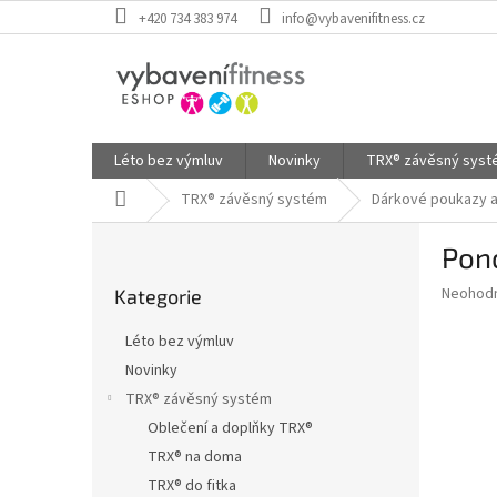
Přejít
+420 734 383 974
info@vybavenifitness.cz
na
obsah
Léto bez výmluv
Novinky
TRX® závěsný sys
Domů
TRX® závěsný systém
Dárkové poukazy a
P
Pon
o
Přeskočit
s
Průměr
Neohod
Kategorie
kategorie
t
hodnoce
r
produkt
Léto bez výmluv
a
je
Novinky
0,0
n
z
TRX® závěsný systém
n
5
í
Oblečení a doplňky TRX®
hvězdič
p
TRX® na doma
a
TRX® do fitka