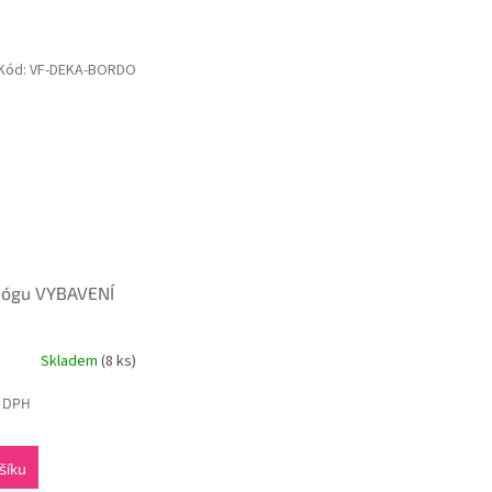
Kód:
VF-DEKA-BORDO
jógu VYBAVENÍ
Skladem
(8 ks)
z DPH
šíku