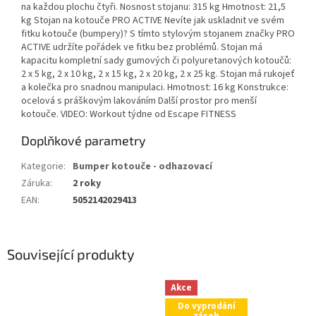
na každou plochu čtyři. Nosnost stojanu: 315 kg Hmotnost: 21,5
kg Stojan na kotouče PRO ACTIVE Nevíte jak uskladnit ve svém
fitku kotouče (bumpery)? S tímto stylovým stojanem značky PRO
ACTIVE udržíte pořádek ve fitku bez problémů. Stojan má
kapacitu kompletní sady gumových či polyuretanových kotoučů:
2 x 5 kg, 2 x 10 kg, 2 x 15 kg, 2 x 20 kg, 2 x 25 kg. Stojan má rukojeť
a kolečka pro snadnou manipulaci. Hmotnost: 16 kg Konstrukce:
ocelová s práškovým lakováním Další prostor pro menší
kotouče. VIDEO: Workout týdne od Escape FITNESS
Doplňkové parametry
Kategorie
:
Bumper kotouče - odhazovací
Záruka
:
2 roky
EAN
:
5052142029413
Související produkty
Akce
Do vyprodání
zásob