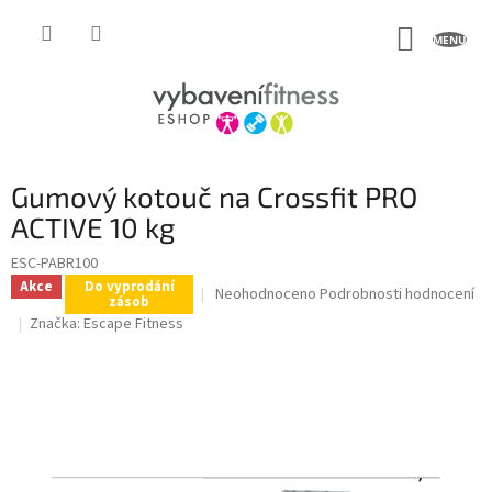
Přejít
na
NÁKUP
obsah
KOŠÍK
Gumový kotouč na Crossfit PRO
ACTIVE 10 kg
ESC-PABR100
Akce
Do vyprodání
Průměrné
Neohodnoceno
Podrobnosti hodnocení
zásob
hodnocení
Značka:
Escape Fitness
produktu
je
0,0
z
5
hvězdiček.