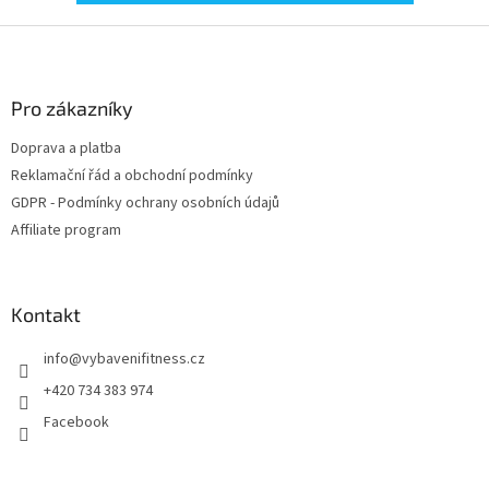
Z
á
p
a
Pro zákazníky
t
Doprava a platba
í
Reklamační řád a obchodní podmínky
GDPR - Podmínky ochrany osobních údajů
Affiliate program
Kontakt
info
@
vybavenifitness.cz
+420 734 383 974
Facebook