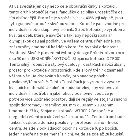
Ať už zvedáte jen osy neco celé obouruční činky s kotouči ,
tento druh kotoučů je mezi fanoušky disciplíny Crossfit čím dál
tím oblíbenější. Protože je vzpírání víc jak 40% její náplně, jsou
tyto gumové kotouče skvělou volbou. Kotouče jsou vhodné pro
individuální nebo skupinový trénink. Střed kotouče je vyroben z
kvalitní oceli, která je navržena tak, aby nepoškrábala ani
olympijskou osu ani podlahu ve vašem centru. Přehledně jsou
znázorněny hmotnosti každého kotouče. Vysoká odolnost a
životnost Skvělé provedení Výborný design Průměr otvoru pro
osu 50 mm. USKLADNĚNÍ KOTOUČ : Stojan na kotouče OTR001
Tento silný, robustní a stylový ocelový Toast Rack nabízí úložný
prostor pro kotouče v prostorách, kde silový trénink znamená
vážnou věc. Je dodáván s kolečky pro snadný pohyb v
posilovně/tělocvičně. Tento Toast Rack je vyroben z vysoce
kvalitních materiálů. Je plně přizpůsobitelný, aby vyhovoval
individuálním potřebám jakéhokoliv posilovně. Jestliže je
potřeba více úložného prostoru dají se regály ve stojanu snadno
spojit dohromady. Rozměry: 300 mm x 300 mm x 1092 mm
Hmotnost: 27 kg. Stojan na kotouče WTREE 2 Bezpečné a
elegantní řešení pro uložení vašich kotoučů . Tento strom bude
funkční ozdobou domácí posilovny i profesionálního fitness
centra. Je zde 7 odkládacích ploch na kotouče (6 po bocích,
jeden nahoře na ty nejmenší z nich). Vejde se zde až 28 kousků,