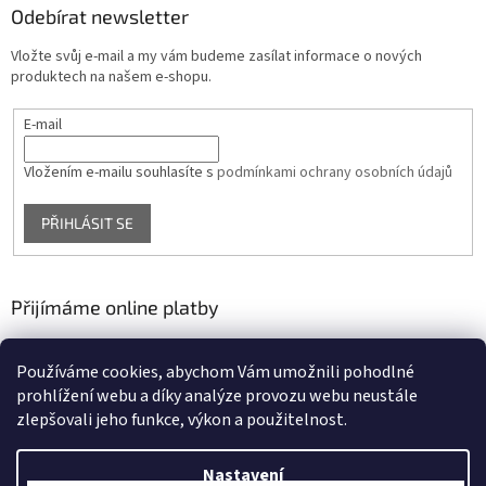
Odebírat newsletter
Vložte svůj e-mail a my vám budeme zasílat informace o nových
produktech na našem e-shopu.
E-mail
Vložením e-mailu souhlasíte s
podmínkami ochrany osobních údajů
PŘIHLÁSIT SE
Přijímáme online platby
Používáme cookies, abychom Vám umožnili pohodlné
prohlížení webu a díky analýze provozu webu neustále
zlepšovali jeho funkce, výkon a použitelnost.
Nastavení
Vytvořil Shoptet