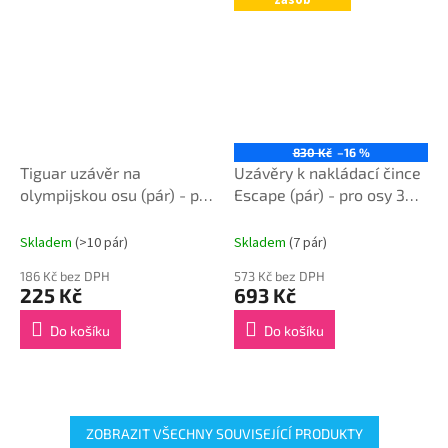
830 Kč
–16 %
Tiguar uzávěr na
Uzávěry k nakládací čince
olympijskou osu (pár) - pro
Escape (pár) - pro osy 30
osy 50 mm
mm
Skladem
(>10 pár)
Skladem
(7 pár)
186 Kč bez DPH
573 Kč bez DPH
225 Kč
693 Kč
Do košíku
Do košíku
ZOBRAZIT VŠECHNY SOUVISEJÍCÍ PRODUKTY