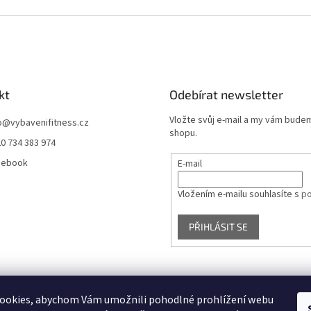
rozšíření o
Ideální...
kt
Odebírat newsletter
Vložte svůj e-mail a my vám bude
o
@
vybavenifitness.cz
shopu.
0 734 383 974
cebook
E-mail
Vložením e-mailu souhlasíte s
po
PŘIHLÁSIT SE
ookies, abychom Vám umožnili pohodlné prohlížení webu