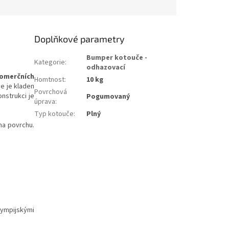
Doplňkové parametry
Bumper kotouče -
Kategorie
:
odhazovací
omerčních
Homtnost
:
10 kg
de je kladen
Povrchová
nstrukci je
Pogumovaný
úprava
:
Typ kotouče
:
Plný
 na povrchu.
lympijskými