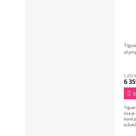
Tigua
olymp
5 255 
6 35
D
Tiguar
osa je
horní p
ložisků
nejzaj