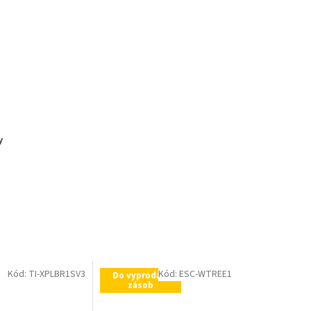
y
Kód:
TI-XPLBR1SV3
Kód:
ESC-WTREE1
Do vyprodání
zásob