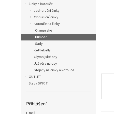
n
Činky a kotouče
e
Jednoruční činky
l
Obouruční činky
Kotouče na činky
Olympijské
Bumper
Sady
Kettlebelly
Olympijské osy
Uzávěry na osy
Stojany na činky a kotouče
OUTLET
Sleva SPIRIT
Přihlášení
E-mail