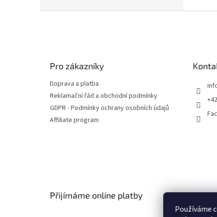
trhu.
Z
á
p
a
t
Pro zákazníky
Konta
í
Doprava a platba
inf
Reklamační řád a obchodní podmínky
+42
GDPR - Podmínky ochrany osobních údajů
Fa
Affiliate program
Přijímáme online platby
Používáme c