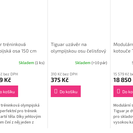
r tréninková
Tiguar uzávěr na
Modulárn
ijská osa 150 cm
olympijskou osu čelisťový
kotouče 
(pár) - pro osy 50 mm
Skladem
(1 ks)
Skladem
(>10 pár)
Kč bez DPH
310 Kč bez DPH
15 579 Kč 
9 Kč
375 Kč
18 850
o košíku
Do košíku
Do ko
 tréninková olympijská
Modulární 
 perfektní pro trénink
Tiguar je 
artií těla. Díky jehlovým
pro sklado
m činí z něj jeden z
vysokou ka
ímavějších produktů na
ocelovou k