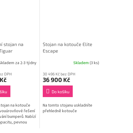
í stojan na
Stojan na kotouče Elite
Tiguar
Escape
Skladem za 2-3 týdny
Skladem
(3 ks)
bez DPH
30 496 Kč bez DPH
 Kč
36 900 Kč
šíku
Do košíku
stojan na kotouče
Na tomto stojanu uskladníte
dvouúrovňové řešení
přehledně kotouče
vání bumperů. Nabízí
pacitu, pevnou
onstrukci a možnost