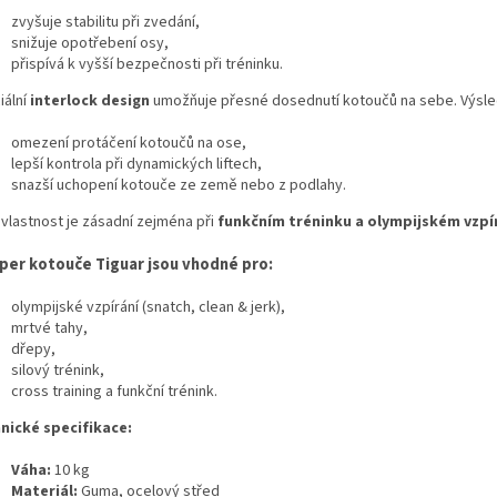
zvyšuje stabilitu při zvedání,
snižuje opotřebení osy,
přispívá k vyšší bezpečnosti při tréninku.
iální
interlock design
umožňuje přesné dosednutí kotoučů na sebe. Výsle
omezení protáčení kotoučů na ose,
lepší kontrola při dynamických liftech,
snazší uchopení kotouče ze země nebo z podlahy.
 vlastnost je zásadní zejména při
funkčním tréninku a olympijském vzpí
er kotouče Tiguar jsou vhodné pro:
olympijské vzpírání (snatch, clean & jerk),
mrtvé tahy,
dřepy,
silový trénink,
cross training a funkční trénink.
nické specifikace:
Váha:
10 kg
Materiál:
Guma, ocelový střed