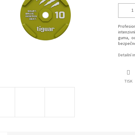
Profesio
intenziv
guma, oc
bezpečnos
Detailní 
TISK