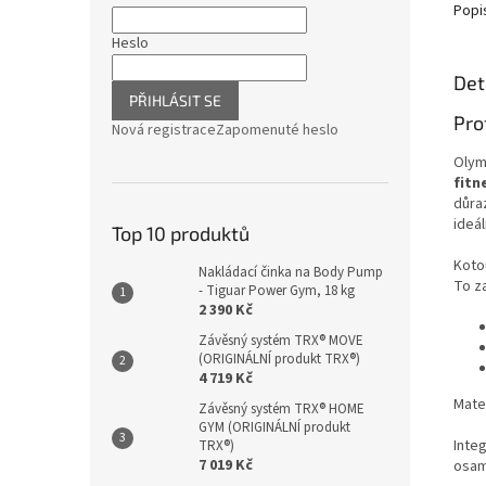
Popi
Heslo
Det
PŘIHLÁSIT SE
Pro
Nová registrace
Zapomenuté heslo
Olym
fitn
důra
ideá
Top 10 produktů
Koto
Nakládací činka na Body Pump
To za
- Tiguar Power Gym, 18 kg
2 390 Kč
Závěsný systém TRX® MOVE
(ORIGINÁLNÍ produkt TRX®)
4 719 Kč
Mater
Závěsný systém TRX® HOME
GYM (ORIGINÁLNÍ produkt
Inte
TRX®)
7 019 Kč
osam