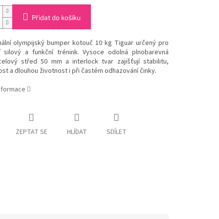
Přidat do košíku
nální olympijský bumper kotouč 10 kg Tiguar určený pro
ní silový a funkční trénink. Vysoce odolná plnobarevná
elový střed 50 mm a interlock tvar zajišťují stabilitu,
t a dlouhou životnost i při častém odhazování činky.
informace
ZEPTAT SE
HLÍDAT
SDÍLET