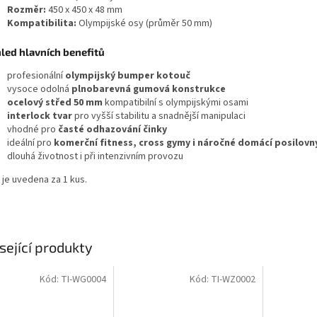
Rozměr:
450 x 450 x 48 mm
Kompatibilita:
Olympijské osy (průměr 50 mm)
led hlavních benefitů
profesionální
olympijský bumper kotouč
vysoce odolná
plnobarevná gumová konstrukce
ocelový střed 50 mm
kompatibilní s olympijskými osami
interlock tvar
pro vyšší stabilitu a snadnější manipulaci
vhodné pro
časté odhazování činky
ideální pro
komerční fitness, cross gymy i náročné domácí posilovn
dlouhá životnost i při intenzivním provozu
 je uvedena za 1 kus.
sející produkty
Kód:
TI-WG0004
Kód:
TI-WZ0002