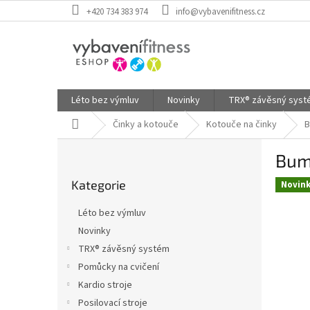
Přejít
+420 734 383 974
info@vybavenifitness.cz
na
obsah
Léto bez výmluv
Novinky
TRX® závěsný sys
Domů
Činky a kotouče
Kotouče na činky
B
P
Bum
o
Přeskočit
s
Kategorie
kategorie
Novin
t
r
Léto bez výmluv
a
Novinky
n
TRX® závěsný systém
n
í
Pomůcky na cvičení
p
Kardio stroje
a
Posilovací stroje