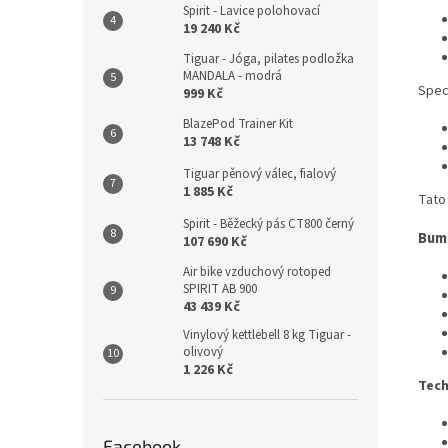
Spirit - Lavice polohovací
19 240 Kč
Tiguar - Jóga, pilates podložka
MANDALA - modrá
Spec
999 Kč
BlazePod Trainer Kit
13 748 Kč
Tiguar pěnový válec, fialový
1 885 Kč
Tato
Spirit - Běžecký pás CT800 černý
Bump
107 690 Kč
Air bike vzduchový rotoped
SPIRIT AB 900
43 439 Kč
Vinylový kettlebell 8 kg Tiguar -
olivový
1 226 Kč
Tech
Facebook