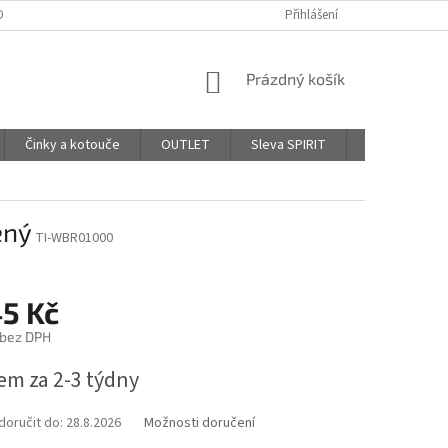
DPR - PODMÍNKY OCHRANY OSOBNÍCH ÚDAJŮ
Přihlášení
AFFILIATE PROGRAM
NÁKUPNÍ
Prázdný košík
KOŠÍK
Činky a kotouče
OUTLET
Sleva SPIRIT
Hodnocení o
ený
TI-WBR01000
45 Kč
 bez DPH
em za 2-3 týdny
oručit do:
28.8.2026
Možnosti doručení