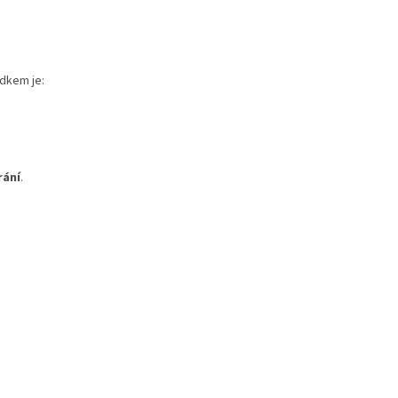
dkem je:
rání
.