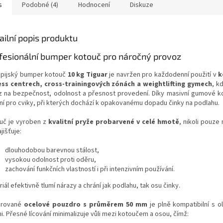
s
Podobné (4)
Hodnocení
Diskuze
ailní popis produktu
fesionální bumper kotouč pro náročný provoz
pijský bumper kotouč
10 kg Tiguar
je navržen pro každodenní použití v
k
ess centrech, cross-trainingových zónách a weightlifting gymech
, k
z na bezpečnost, odolnost a přesnost provedení. Díky masivní gumové ko
lní pro cviky, při kterých dochází k opakovanému dopadu činky na podlahu.
uč je vyroben z
kvalitní pryže probarvené v celé hmotě
, nikoli pouze
jišťuje:
dlouhodobou barevnou stálost,
vysokou odolnost proti oděru,
zachování funkčních vlastností i při intenzivním používání.
iál efektivně tlumí nárazy a chrání jak podlahu, tak osu činky.
grované
ocelové pouzdro s průměrem 50 mm
je plně kompatibilní s o
i. Přesné lícování minimalizuje vůli mezi kotoučem a osou, čímž: