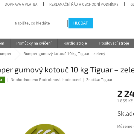
DOPRAVA A PLATBA
REKLAMAČNÍ ŘÁD A OBCHODNÍ PODMÍNKY
G
HLEDAT
tém
Pomůcky na cvičení
Kardio stroje
Posilovací stroje
umper
Bumper gumový kotouč 10 kg Tiguar – zelený
per gumový kotouč 10 kg Tiguar – zel
Průměrné
Neohodnoceno
Podrobnosti hodnocení
Značka:
Tiguar
ka
hodnocení
produktu
2 2
je
1 855 Kč
0,0
z
Měrná
Sklad
5
cena:
hvězdiček.
Můžeme d