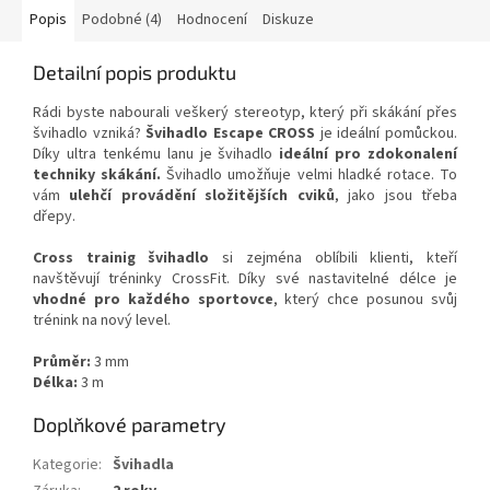
Popis
Podobné (4)
Hodnocení
Diskuze
Detailní popis produktu
Rádi byste nabourali veškerý stereotyp, který při skákání přes
švihadlo vzniká?
Švihadlo Escape CROSS
je ideální pomůckou.
Díky ultra tenkému lanu je švihadlo
ideální pro zdokonalení
techniky skákání.
Švihadlo umožňuje velmi hladké rotace. To
vám
ulehčí provádění složitějších cviků
, jako jsou třeba
dřepy.
Cross trainig švihadlo
si zejména oblíbili klienti, kteří
navštěvují tréninky CrossFit. Díky své nastavitelné délce je
vhodné pro každého sportovce
, který chce posunou svůj
trénink na nový level.
Průměr:
3 mm
Délka:
3 m
Doplňkové parametry
Kategorie
:
Švihadla