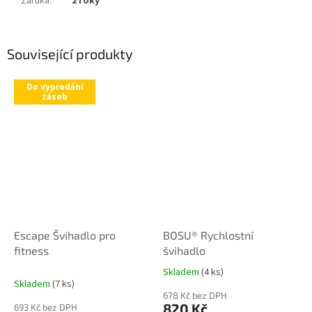
Záruka
:
2 roky
Související produkty
Do vyprodání
zásob
Escape Švihadlo pro
BOSU® Rychlostní
fitness
švihadlo
Skladem
(4 ks)
Průměrné
Skladem
(7 ks)
hodnocení
678 Kč bez DPH
produktu
820 Kč
693 Kč bez DPH