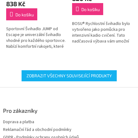
je
838 Kč
5,0
Do košíku
z
Do košíku
5
BOSU® Rychlostní švihadlo bylo
hvězdiček.
Sportovní Švihadlo JUMP od
vytvořeno jako pomůcka pro
Escape je univerzální švihadlo
intenzivní kadio cvičení. Tato
vhodné pro každého sportovce.
nadčasová výbava vám umožní
Nabízí komfortní rukojeti, které
dosáhnout maximální rychlosti.
umožňují uživateli provádět
plynulý pohyb rukou. Vhodné...
ZOBRAZIT VŠECHNY SOUVISEJÍCÍ PRODUKTY
Z
á
p
a
Pro zákazníky
t
Doprava a platba
í
Reklamační řád a obchodní podmínky
GDPR - Podmínky ochrany osobních údajů