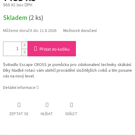
966 Kč bez DPH
Měrná
Skladem
(2 ks)
cena:
Můžeme doručit do:
11.8.2026
Možnosti doručení
Přidat do košíku
Švihadlo Escape CROSS je pomůcka pro zdokonalení techniky skákání.
Díky hladké rotaci vám ulehčí provádění složitějších cviků a tím posune
vás na nový level.
Detailní informace
ZEPTAT SE
HLÍDAT
SDÍLET