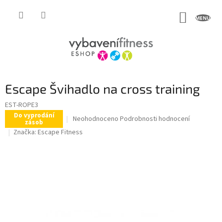
Přejít
na
NÁKUP
obsah
KOŠÍK
Escape Švihadlo na cross training
EST-ROPE3
Do vyprodání
Průměrné
Neohodnoceno
Podrobnosti hodnocení
zásob
hodnocení
Značka:
Escape Fitness
produktu
je
0,0
z
5
hvězdiček.