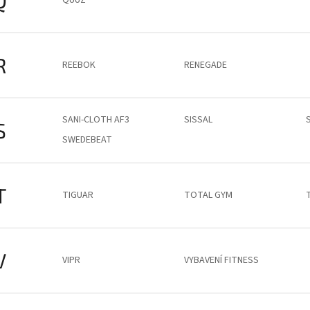
R
REEBOK
RENEGADE
SANI-CLOTH AF3
SISSAL
S
SWEDEBEAT
T
TIGUAR
TOTAL GYM
V
VIPR
VYBAVENÍ FITNESS