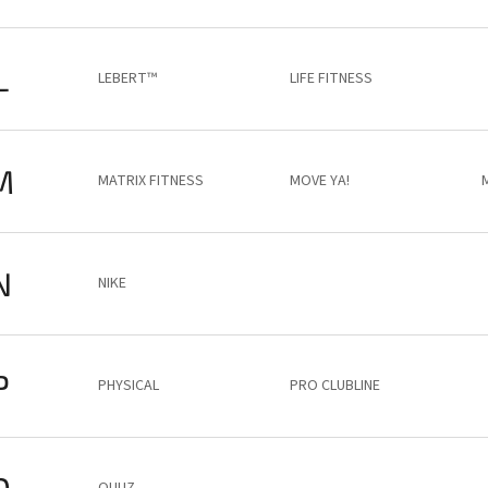
L
LEBERT™
LIFE FITNESS
M
MATRIX FITNESS
MOVE YA!
N
NIKE
P
PHYSICAL
PRO CLUBLINE
Q
QUUZ