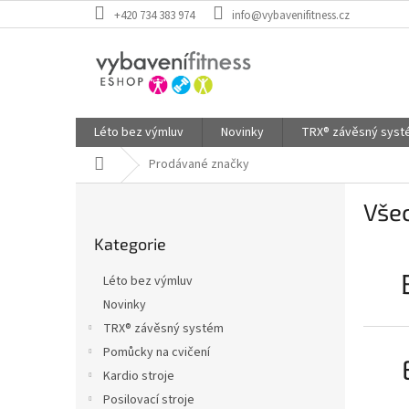
Přejít
+420 734 383 974
info@vybavenifitness.cz
na
obsah
Léto bez výmluv
Novinky
TRX® závěsný sys
Domů
Prodávané značky
P
Vše
o
Přeskočit
s
Kategorie
kategorie
t
r
Léto bez výmluv
a
Novinky
n
TRX® závěsný systém
n
í
Pomůcky na cvičení
p
Kardio stroje
a
Posilovací stroje