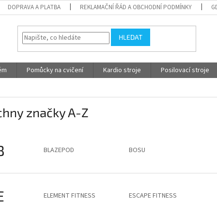
DOPRAVA A PLATBA
REKLAMAČNÍ ŘÁD A OBCHODNÍ PODMÍNKY
G
HLEDAT
tém
Pomůcky na cvičení
Kardio stroje
Posilovací stroje
chny značky A-Z
B
BLAZEPOD
BOSU
E
ELEMENT FITNESS
ESCAPE FITNESS