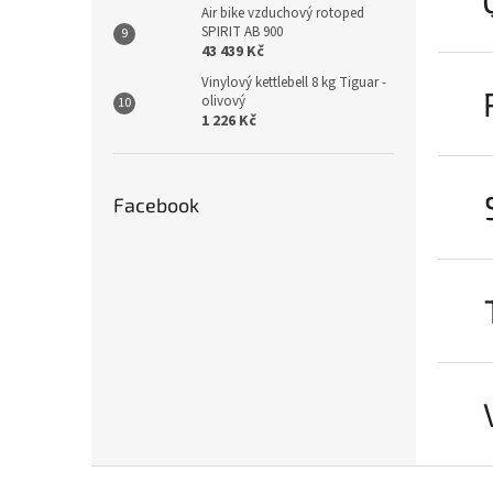
Air bike vzduchový rotoped
SPIRIT AB 900
43 439 Kč
Vinylový kettlebell 8 kg Tiguar -
olivový
1 226 Kč
Facebook
Z