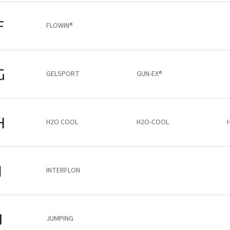
F
FLOWIN®
G
GELSPORT
GUN-EX®
H
H2O COOL
H2O-COOL
I
INTERFLON
J
JUMPING