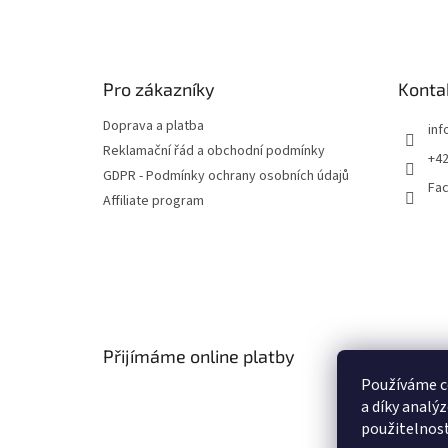
á
p
a
t
Pro zákazníky
Konta
í
Doprava a platba
inf
Reklamační řád a obchodní podmínky
+42
GDPR - Podmínky ochrany osobních údajů
Fa
Affiliate program
Přijímáme online platby
Používáme c
a díky analý
použitelnost