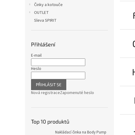
n
Činky a kotouče
e
OUTLET
l
Sleva SPIRIT
Přihlášení
E-mail
Heslo
PŘIHLÁSIT SE
Nová registrace
Zapomenuté heslo
Top 10 produktů
Nakládací činka na Body Pump