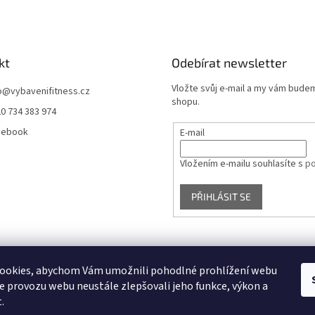
kt
Odebírat newsletter
Vložte svůj e-mail a my vám bude
o
@
vybavenifitness.cz
shopu.
0 734 383 974
cebook
E-mail
Vložením e-mailu souhlasíte s
po
PŘIHLÁSIT SE
ookies, abychom Vám umožnili pohodlné prohlížení webu
ze provozu webu neustále zlepšovali jeho funkce, výkon a
.