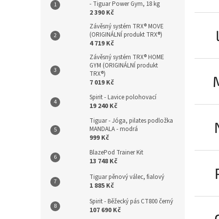
- Tiguar Power Gym, 18 kg
2 390 Kč
Závěsný systém TRX® MOVE
(ORIGINÁLNÍ produkt TRX®)
4 719 Kč
Závěsný systém TRX® HOME
GYM (ORIGINÁLNÍ produkt
TRX®)
7 019 Kč
Spirit - Lavice polohovací
19 240 Kč
Tiguar - Jóga, pilates podložka
MANDALA - modrá
999 Kč
BlazePod Trainer Kit
13 748 Kč
Tiguar pěnový válec, fialový
1 885 Kč
Spirit - Běžecký pás CT800 černý
107 690 Kč