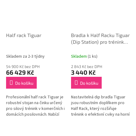
Half rack Tiguar
Bradla k Half Racku Tiguar
(Dip Station) pro trénink
tricepsů
Skladem za 2-3 týdny
Skladem
(1 ks)
54 900 Kč bez DPH
2 843 Kč bez DPH
66 429 Kč
3 440 Kč
Do košíku
Do košíku
Profesionální half rack Tiguar je
Nastavitelná dip bradla Tiguar
robustní stojan na činku určený
jsou robustním doplňkem pro
pro silový trénink v komerčních i
Half Rack, který rozšiřuje
domácích posilovnách. Nabízí
trénink o efektivní cviky na horní
vysokou stabilitu, bezpečnost a
část těla. Umožňují bezpečné a
dlouhou...
pohodlné provádění dipů i...