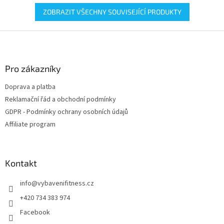
ZOBRAZIT VŠECHNY SOUVISEJÍCÍ PRODUKTY
Z
á
p
a
Pro zákazníky
t
Doprava a platba
í
Reklamační řád a obchodní podmínky
GDPR - Podmínky ochrany osobních údajů
Affiliate program
Kontakt
info
@
vybavenifitness.cz
+420 734 383 974
Facebook