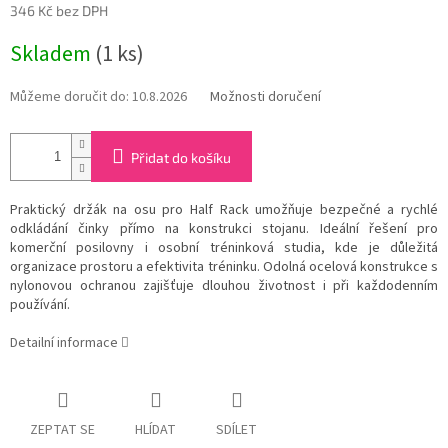
346 Kč bez DPH
Měrná
Skladem
(1 ks)
cena:
Můžeme doručit do:
10.8.2026
Možnosti doručení
Přidat do košíku
Praktický držák na osu pro Half Rack umožňuje bezpečné a rychlé
odkládání činky přímo na konstrukci stojanu. Ideální řešení pro
komerční posilovny i osobní tréninková studia, kde je důležitá
organizace prostoru a efektivita tréninku. Odolná ocelová konstrukce s
nylonovou ochranou zajišťuje dlouhou životnost i při každodenním
používání.
Detailní informace
ZEPTAT SE
HLÍDAT
SDÍLET