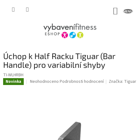
Přejít
na
NÁKUP
obsah
KOŠÍK
Úchop k Half Racku Tiguar (Bar
Handle) pro variabilní shyby
TI-WLHRBH
Průměrné
Neohodnoceno
Podrobnosti hodnocení
Značka:
Tiguar
Novinka
hodnocení
produktu
je
0,0
z
5
hvězdiček.