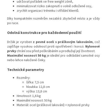
udržovat pořádek ve free weight zóně,
minimalizovat riziko zakopnutí o volně odložené osy,
zrychlit organizaci tréninku i střídání klientů.
Díky kompaktním rozměrům nezabírá zbytečně místo a je vždy
po ruce.
Odolná konstrukce pro každodenní použití
Držák je vyroben
z pevné oceli s práškovým lakováním
, což
zajišťuje vysokou odolnost proti opotřebení i korozi.
Nylonové
prvky
chrání osu před poškrábáním a prodlužují její životnost.
Maximální nosnost 50 kg
je ideální pro odkládání samotné osy
nebo lehce naložené činky.
Technické parametry
Rozměry:
šířka: 7,5 cm
hloubka: 12,8 cm
výška: 13,8 cm
Hmotnost: 1,6 kg
Maximální nosnost: 50 kg
Materiál: ocel (práškové lakování) + nylonové prvky