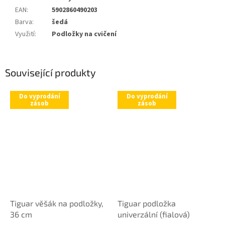
EAN
:
5902860490203
Barva
:
šedá
Využití
:
Podložky na cvičení
Související produkty
Do vyprodání
Do vyprodání
zásob
zásob
Tiguar věšák na podložky,
Tiguar podložka
36 cm
univerzální (fialová)