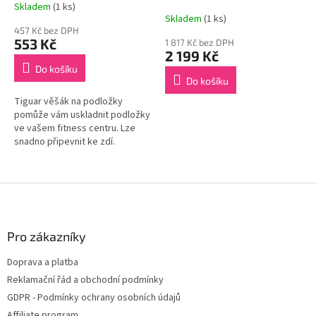
Skladem
(1 ks)
Průměrné
Skladem
(1 ks)
hodnocení
457 Kč bez DPH
produktu
553 Kč
1 817 Kč bez DPH
je
2 199 Kč
5,0
Do košíku
z
Do košíku
5
Tiguar věšák na podložky
hvězdiček.
pomůže vám uskladnit podložky
ve vašem fitness centru. Lze
snadno připevnit ke zdí.
Z
á
p
a
Pro zákazníky
t
Doprava a platba
í
Reklamační řád a obchodní podmínky
GDPR - Podmínky ochrany osobních údajů
Affiliate program