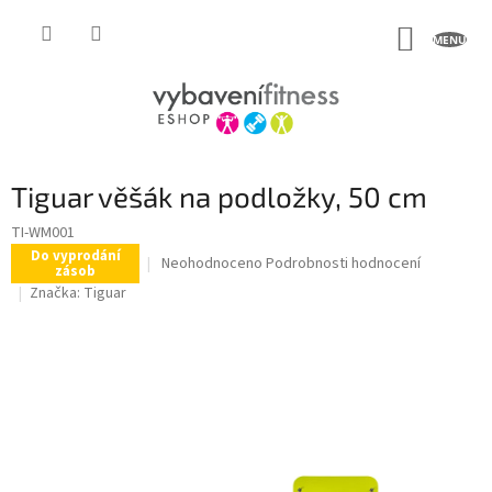
Přejít
na
NÁKUP
obsah
KOŠÍK
Tiguar věšák na podložky, 50 cm
TI-WM001
Do vyprodání
Průměrné
Neohodnoceno
Podrobnosti hodnocení
zásob
hodnocení
Značka:
Tiguar
produktu
je
0,0
z
5
hvězdiček.