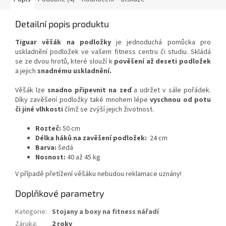
Detailní popis produktu
Tiguar věšák na podložky
je jednoduchá pomůcka pro
uskladnění podložek ve vašem fitness centru či studiu. Skládá
se ze dvou hrotů, které slouží k
pověšení až deseti podložek
a jejich
snadnému uskladnění.
Věšák lze
snadno připevnit na zeď
a udržet v sále pořádek.
Díky zavěšení podložky také mnohem lépe
vyschnou od potu
či jiné vlhkosti
čímž se zvýší jejich životnost.
Rozteč:
50 cm
Délka háků na zavěšení podložek:
24 cm
Barva:
šedá
Nosnost:
40 až 45 kg
V případě přetížení věšáku nebudou reklamace uznány!
Doplňkové parametry
Kategorie
:
Stojany a boxy na fitness nářadí
Záruka
:
2 roky