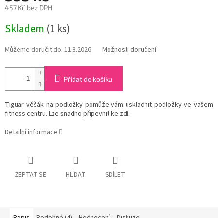
457 Kč bez DPH
Měrná
Skladem
(1 ks)
cena:
Můžeme doručit do:
11.8.2026
Možnosti doručení
Přidat do košíku
Tiguar věšák na podložky pomůže vám uskladnit podložky ve vašem
fitness centru. Lze snadno připevnit ke zdí.
Detailní informace
ZEPTAT SE
HLÍDAT
SDÍLET
Popis
Podobné (4)
Hodnocení
Diskuze