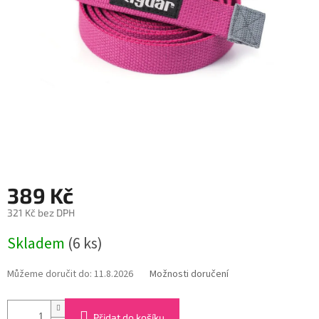
389 Kč
321 Kč bez DPH
Měrná
Skladem
(6 ks)
cena:
Můžeme doručit do:
11.8.2026
Možnosti doručení
Přidat do košíku