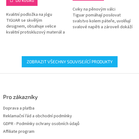
Do košíku
5
Cviky na pěnovým válci
hvězdiček.
Kvalitní podložka na jógu
Tiguar pomáhají posilovat
TIGUAR se skvělým
svalstvo kolem páteře, uvolňují
designem, obsahuje velice
svalové napěti a zároveň dokáží
kvalitní protiskluzový materiál a
ulevit od bolesti zad. Válec je
díky její tloušťce 5 mm zaručí
velmi příjemný na dotek.
dostatečnou izolaci od podlahy.
180 x...
ZOBRAZIT VŠECHNY SOUVISEJÍCÍ PRODUKTY
Z
á
p
a
Pro zákazníky
t
Doprava a platba
í
Reklamační řád a obchodní podmínky
GDPR - Podmínky ochrany osobních údajů
Affiliate program