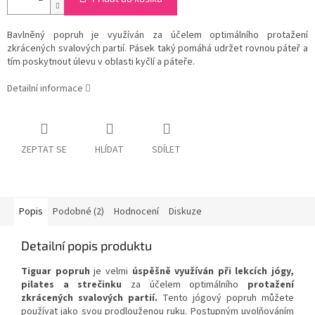
Bavlněný popruh je využíván za účelem optimálního protažení
zkrácených svalových partií. Pásek taký pomáhá udržet rovnou páteř a
tím poskytnout úlevu v oblasti kyčlí a páteře.
Detailní informace
ZEPTAT SE
HLÍDAT
SDÍLET
Popis
Podobné (2)
Hodnocení
Diskuze
Detailní popis produktu
Tiguar popruh
je velmi
úspěšně využíván při lekcích jógy,
pilates a strečinku
za účelem optimálního
protažení
zkrácených svalových partií.
Tento jógový popruh můžete
používat jako svou prodlouženou ruku. Postupným uvolňováním