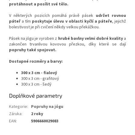
protáhnout a posílit své tělo.
V některých pozicích pomáhá právě pásek
udržet rovnou
páteř
a tím
poskytuje úlevu v oblasti kyčlí a páteře
, jejichž
bolestivost je při cvičení někdy velkou překážkou.
Pásek na jógu je vyroben z
hrubé bavlny velmi dobré kvality
a
zakončen trvanlivou kovovou přezkou, díky které se dají
popruhy také spojovat.
Dostupné rozměry a barvy:
300 x 3 cm - fialový
300 x 3 cm - grafitový
300 x 3 cm - šedý
Doplňkové parametry
Kategorie
:
Popruhy na jógu
Záruka
:
2 roky
EAN
:
5906660029083