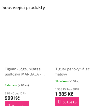
Související produkty
Tiguar - Jóga, pilates
Tiguar pěnový válec,
podložka MANDALA -
fialový
grafitová
Skladem
(>10 ks)
Průměrné
Skladem
(>10 ks)
hodnocení
1 558 Kč bez DPH
produktu
1 885 Kč
826 Kč bez DPH
je
999 Kč
5,0
Do košíku
z