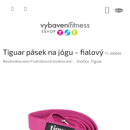
Přejít
na
NÁKUP
obsah
KOŠÍK
Tiguar pásek na jógu - fialový
TI-J0004S
Průměrné
Neohodnoceno
Podrobnosti hodnocení
Značka:
Tiguar
hodnocení
produktu
je
0,0
z
5
hvězdiček.