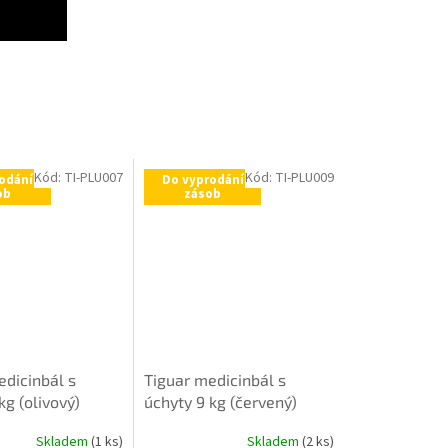
Kód:
TI-PLU007
Kód:
TI-PLU009
odání
Do vyprodání
ob
zásob
edicinbál s
Tiguar medicinbál s
kg (olivový)
úchyty 9 kg (červený)
Skladem
(1 ks)
Skladem
(2 ks)