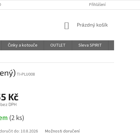
DPR - PODMÍNKY OCHRANY OSOBNÍCH ÚDAJŮ
Přihlášení
AFFILIATE PROGRAM
NÁKUPNÍ
Prázdný košík
KOŠÍK
Činky a kotouče
OUTLET
Sleva SPIRIT
Hodnocení o
lený)
TI-PLU008
55 Kč
 bez DPH
dem
(2 ks)
oručit do:
10.8.2026
Možnosti doručení