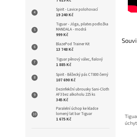
7 019 Kč
Spirit - Lavice polohovací
19 240 Kč
Tiguar - Jóga, pilates podložka
MANDALA - modrá
999 Kč
Souvi
BlazePod Trainer Kit
13 748 Kč
Tiguar pěnový válec, fialový
1 885 Kč
Spirit - Běžecký pás CT800 černý
107 690 Kč
Dezinfekční ubrousky Sani-Cloth
AF3 bez alkoholu 225 ks
345 Kč
Paralelní úchop ke kladce
lomený lat bar Tiguar
Tigua
1 675 Kč
úchyt