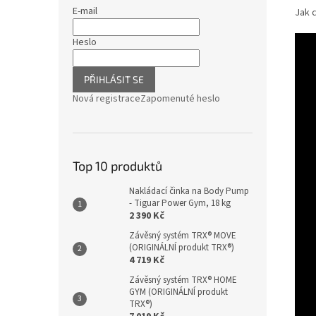
E-mail
Jak c
Heslo
PŘIHLÁSIT SE
Nová registrace
Zapomenuté heslo
Top 10 produktů
Nakládací činka na Body Pump
- Tiguar Power Gym, 18 kg
2 390 Kč
Závěsný systém TRX® MOVE
(ORIGINÁLNÍ produkt TRX®)
4 719 Kč
Závěsný systém TRX® HOME
GYM (ORIGINÁLNÍ produkt
TRX®)