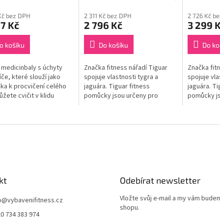
Kč bez DPH
2 311 Kč bez DPH
2 726 Kč b
7 Kč
2 796 Kč
3 299 
o košíku
Do košíku
Do ko
 medicinbaly s úchyty
Značka fitness nářadí Tiguar
Značka fit
íče, které slouží jako
spojuje vlastnosti tygra a
spojuje vla
a k procvičení celého
jaguára. Tiguar fitness
jaguára. Ti
ůžete cvičit v klidu
pomůcky jsou určeny pro
pomůcky js
 a zvýšit kvalitu
funkční trénink, jógu, pilates,
funkční tré
ku.
aerobic a silový
aerobic a s
trénink. Medicinbal...
trénink. Med
kt
Odebírat newsletter
Vložte svůj e-mail a my vám bude
o
@
vybavenifitness.cz
shopu.
0 734 383 974