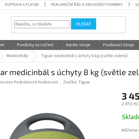
DOPRAVA A PLATBA
REKLAMAČNÍ ŘÁD A OBCHODNÍ PODMÍNKY
G
HLEDAT
tém
Pomůcky na cvičení
Kardio stroje
Posilovací stroje
Medicinbály
Tiguar medicinbál s úchyty 8 kg (světle zelený)
ar medicinbál s úchyty 8 kg (světle ze
né
noceno
Podrobnosti hodnocení
Značka:
Tiguar
ní
3 4
u
2 855 Kč
Měrná
Skla
cena:
ek.
Můžeme d