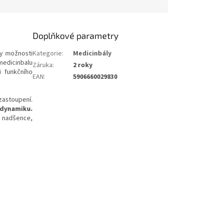
Doplňkové parametry
ky možnosti
Kategorie
:
Medicinbály
medicinbalu
Záruka
:
2 roky
i funkčního
EAN
:
5906660029830
 zastoupení.
 dynamiku.
i nadšence,