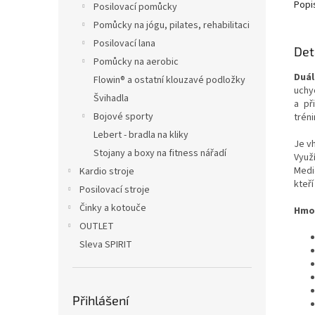
Popi
Posilovací pomůcky
Pomůcky na jógu, pilates, rehabilitaci
Posilovací lana
Det
Pomůcky na aerobic
Duál
Flowin® a ostatní klouzavé podložky
uchy
Švihadla
a př
Bojové sporty
trén
Lebert - bradla na kliky
Je v
Stojany a boxy na fitness nářadí
Využ
Medi
Kardio stroje
kteří
Posilovací stroje
Činky a kotouče
Hmot
OUTLET
Sleva SPIRIT
Přihlášení