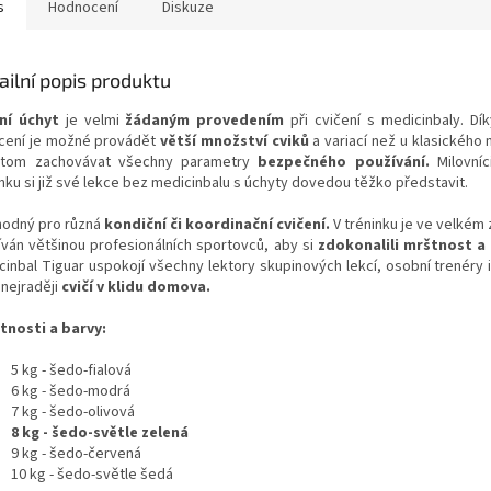
s
Hodnocení
Diskuze
ailní popis produktu
ní úchyt
je velmi
žádaným provedením
při cvičení s medicinbaly. Dí
cení je možné provádět
větší množství cviků
a variací než u klasického 
itom zachovávat všechny parametry
bezpečného používání.
Milovníc
inku si již své lekce bez medicinbalu s úchyty dovedou těžko představit.
hodný pro různá
kondiční či koordinační cvičení.
V tréninku je ve velkém
íván většinou profesionálních sportovců, aby si
zdokonalili mrštnost a
cinbal Tiguar uspokojí všechny lektory skupinových lekcí, osobní trenéry 
 nejraději
cvičí v klidu domova.
nosti a barvy:
5 kg - šedo-fialová
6 kg - šedo-modrá
7 kg - šedo-olivová
8 kg - šedo-světle zelená
9 kg - šedo-červená
10 kg - šedo-světle šedá