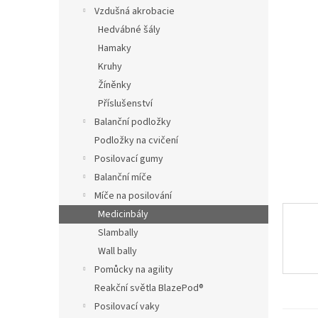
n
Vzdušná akrobacie
e
Hedvábné šály
l
Hamaky
Kruhy
Žíněnky
Příslušenství
Balanční podložky
Podložky na cvičení
Posilovací gumy
Balanční míče
Míče na posilování
Medicinbály
Slambally
Wall bally
Pomůcky na agility
Reakční světla BlazePod®
Posilovací vaky