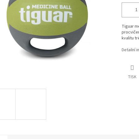
Tiguar me
procviče
kvalitu tr
Detailní 
TISK