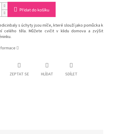
Přidat do košíku
dicinbaly s úchyty jsou míče, které slouží jako pomůcka k
ní celého těla. Můžete cvičit v klidu domova a zvýšit
éninku.
informace
ZEPTAT SE
HLÍDAT
SDÍLET