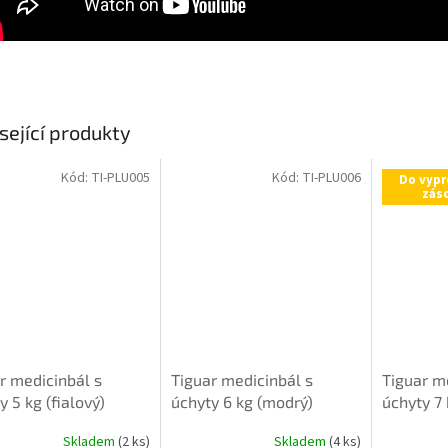
sející produkty
Kód:
TI-PLU005
Kód:
TI-PLU006
Do vypr
zás
r medicinbál s
Tiguar medicinbál s
Tiguar m
y 5 kg (fialový)
úchyty 6 kg (modrý)
úchyty 7 
Skladem
(2 ks)
Skladem
(4 ks)