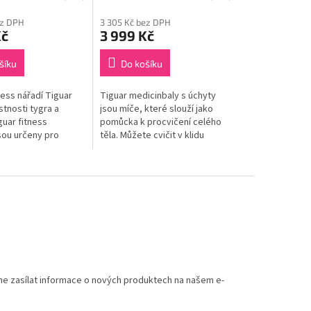
ez DPH
3 305 Kč bez DPH
Kč
3 999 Kč
šíku
Do košíku
ness nářadí Tiguar
Tiguar medicinbaly s úchyty
stnosti tygra a
jsou míče, které slouží jako
guar fitness
pomůcka k procvičení celého
ou určeny pro
těla. Můžete cvičit v klidu
nink, jógu, pilates,
domova a zvýšit kvalitu
ilový
tréninku.
icinbal...
me zasílat informace o nových produktech na našem e-