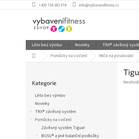
Přejít
+420 734 383 974
info@vybavenifitness.cz
na
obsah
Léto bez výmluv
Novinky
TRX® závěsný sys
Domů
Pomůcky na cvičení
Míče na posilování
P
Tigu
o
Přeskočit
s
Průměr
Neohod
Kategorie
kategorie
t
hodnoce
r
produkt
Léto bez výmluv
a
je
Novinky
0,0
n
z
TRX® závěsný systém
n
5
í
Pomůcky na cvičení
hvězdič
p
Závěsný systém Tiguar
a
BOSU® a jiné balanční podložky