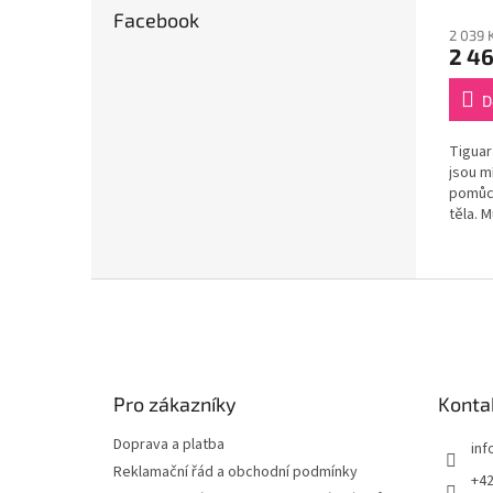
Facebook
2 039 
2 46
D
Tiguar
jsou m
pomůck
těla. M
domova
trénin
Z
á
p
a
t
Pro zákazníky
Konta
í
Doprava a platba
inf
Reklamační řád a obchodní podmínky
+42