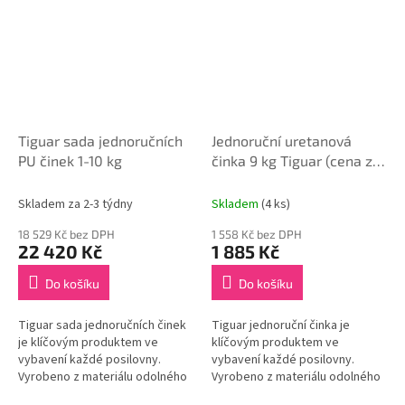
Tiguar sada jednoručních
Jednoruční uretanová
PU činek 1-10 kg
činka 9 kg Tiguar (cena za
1 ks)
Skladem za 2-3 týdny
Skladem
(4 ks)
18 529 Kč bez DPH
1 558 Kč bez DPH
22 420 Kč
1 885 Kč
Do košíku
Do košíku
Tiguar sada jednoručních činek
Tiguar jednoruční činka je
je klíčovým produktem ve
klíčovým produktem ve
vybavení každé posilovny.
vybavení každé posilovny.
Vyrobeno z materiálu odolného
Vyrobeno z materiálu odolného
vůči mechanickému poškození.
vůči mechanickému poškození.