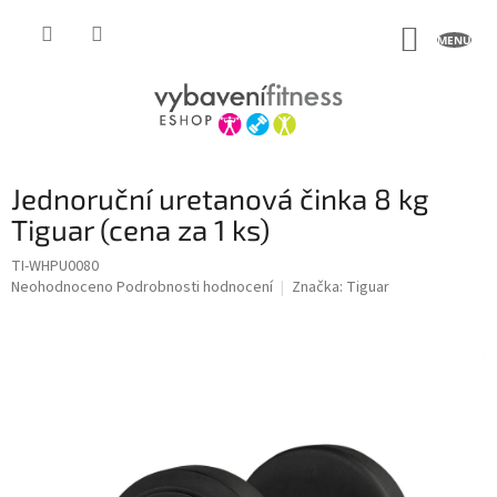
Přejít
na
NÁKUP
obsah
KOŠÍK
Jednoruční uretanová činka 8 kg
Tiguar (cena za 1 ks)
TI-WHPU0080
Průměrné
Neohodnoceno
Podrobnosti hodnocení
Značka:
Tiguar
hodnocení
produktu
je
0,0
z
5
hvězdiček.