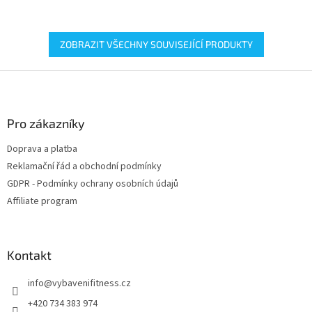
ZOBRAZIT VŠECHNY SOUVISEJÍCÍ PRODUKTY
Z
á
p
a
Pro zákazníky
t
Doprava a platba
í
Reklamační řád a obchodní podmínky
GDPR - Podmínky ochrany osobních údajů
Affiliate program
Kontakt
info
@
vybavenifitness.cz
+420 734 383 974