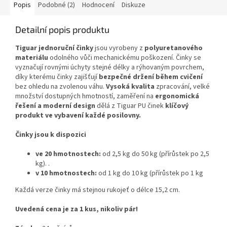
Popis
Podobné (2)
Hodnocení
Diskuze
Detailní popis produktu
Tiguar jednoruční činky
jsou vyrobeny z
polyuretanového
materiálu
odolného vůči mechanickému poškození. Činky se
vyznačují rovnými úchyty stejné délky a rýhovaným povrchem,
díky kterému činky zajišťují
bezpečné držení během cvičení
bez ohledu na zvolenou váhu.
Vysoká kvalita
zpracování, velké
množství dostupných hmotností, zaměření na
ergonomická
řešení a moderní design
dělá z Tiguar PU činek
klíčový
produkt ve vybavení každé posilovny.
Činky jsou k dispozici
ve 20 hmotnostech:
od 2,5 kg do 50 kg (přírůstek po 2,5
kg). .
v 10 hmotnostech:
od 1 kg do 10 kg (přírůstek po 1 kg
Každá verze činky má stejnou rukojeť o délce 15,2 cm.
Uvedená cena je za 1 kus, nikoliv pár!