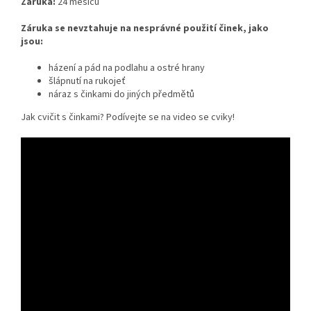
Záruka:
24 měsíců
Záruka se nevztahuje na nesprávné použití činek, jako
jsou:
házení a pád na podlahu a ostré hrany
šlápnutí na rukojeť
náraz s činkami do jiných předmětů
Jak cvičit s činkami? Podívejte se na video se cviky!