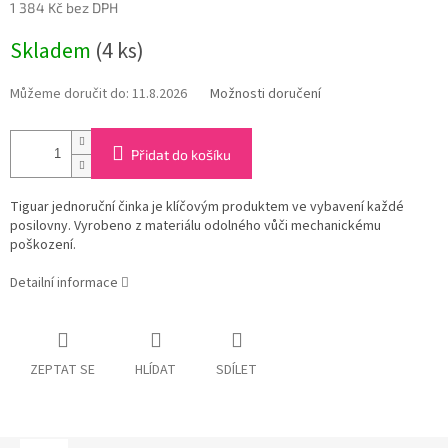
1 384 Kč bez DPH
Měrná
Skladem
(4 ks)
cena:
Můžeme doručit do:
11.8.2026
Možnosti doručení
Přidat do košíku
Tiguar jednoruční činka je klíčovým produktem ve vybavení každé
posilovny. Vyrobeno z materiálu odolného vůči mechanickému
poškození.
Detailní informace
ZEPTAT SE
HLÍDAT
SDÍLET