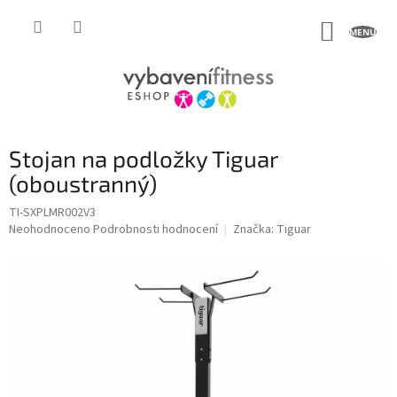
Přejít
na
NÁKUP
obsah
KOŠÍK
Stojan na podložky Tiguar
(oboustranný)
TI-SXPLMR002V3
Průměrné
Neohodnoceno
Podrobnosti hodnocení
Značka:
Tiguar
hodnocení
produktu
je
0,0
z
5
hvězdiček.