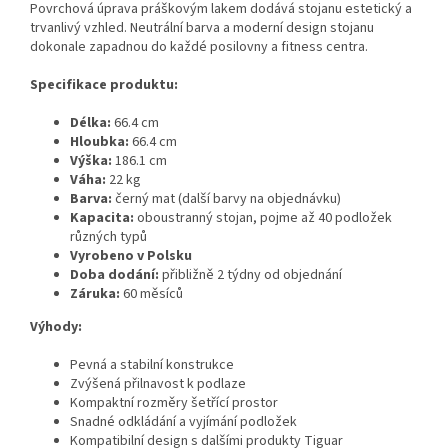
Povrchová úprava práškovým lakem dodává stojanu estetický a
trvanlivý vzhled. Neutrální barva a moderní design stojanu
dokonale zapadnou do každé posilovny a fitness centra.
Specifikace produktu:
Délka:
66.4 cm
Hloubka:
66.4 cm
Výška:
186.1 cm
Váha:
22 kg
Barva:
černý mat (další barvy na objednávku)
Kapacita:
oboustranný stojan, pojme až 40 podložek
různých typů
Vyrobeno v Polsku
Doba dodání:
přibližně 2 týdny od objednání
Záruka:
60 měsíců
Výhody:
Pevná a stabilní konstrukce
Zvýšená přilnavost k podlaze
Kompaktní rozměry šetřící prostor
Snadné odkládání a vyjímání podložek
Kompatibilní design s dalšími produkty Tiguar