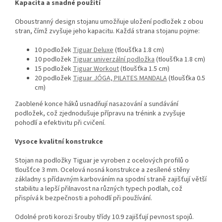
Kapacita a snadné použití
Oboustranný design stojanu umožňuje uložení podložek z obou
stran, čímž zvyšuje jeho kapacitu. Každá strana stojanu pojme:
10 podložek
Tiguar Deluxe
(tloušťka 1.8 cm)
10 podložek
Tiguar univerzální podložka
(tloušťka 1.8 cm)
15 podložek
Tiguar Workout
(tloušťka 1.5 cm)
20 podložek
Tiguar JÓGA, PILATES MANDALA
(tloušťka 0.5
cm)
Zaoblené konce háků usnadňují nasazování a sundávání
podložek, což zjednodušuje přípravu na trénink a zvyšuje
pohodlí a efektivitu při cvičení.
Vysoce kvalitní konstrukce
Stojan na podložky Tiguar je vyroben z ocelových profilů o
tloušťce 3 mm. Ocelová nosná konstrukce a zesílené stěny
základny s přídavným karbováním na spodní straně zajišťují větší
stabilitu a lepší přilnavost na různých typech podlah, což
přispívá k bezpečnosti a pohodlí při používání.
Odolné proti korozi šrouby třídy 10.9 zajišťují pevnost spojů.