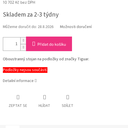
10 702 Kč bez DPH
Měrná
Skladem za 2-3 týdny
cena:
Můžeme doručit do:
28.8.2026
Možnosti doručení
Přidat do košíku
Oboustranný stojan na podložky od značky Tiguar.
Podložky nejsou součástí.
Detailní informace
ZEPTAT SE
HLÍDAT
SDÍLET