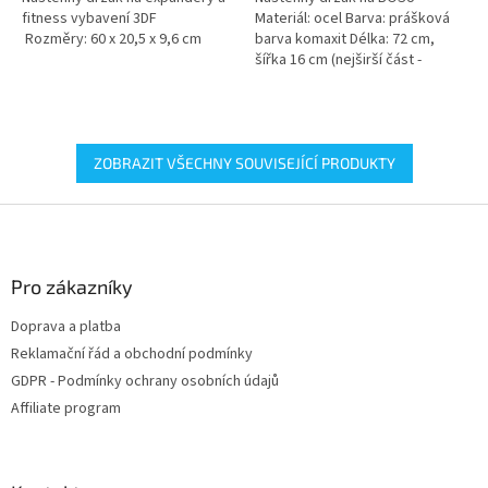
fitness vybavení 3DF
Materiál: ocel Barva: prášková
Rozměry: 60 x 20,5 x 9,6 cm
barva komaxit Délka: 72 cm,
šířka 16 cm (nejširší část -
LOGO) a 12,5 cm BOSU NENÍ
SOUČÁSTÍ!
ZOBRAZIT VŠECHNY SOUVISEJÍCÍ PRODUKTY
Z
á
p
a
Pro zákazníky
t
Doprava a platba
í
Reklamační řád a obchodní podmínky
GDPR - Podmínky ochrany osobních údajů
Affiliate program