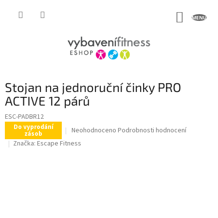
Přejít
na
NÁKUP
obsah
KOŠÍK
Stojan na jednoruční činky PRO
ACTIVE 12 párů
ESC-PADBR12
Do vyprodání
Průměrné
Neohodnoceno
Podrobnosti hodnocení
zásob
hodnocení
Značka:
Escape Fitness
produktu
je
0,0
z
5
hvězdiček.