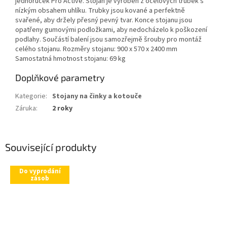
jednoruček Pro Active. Stojan je vyroben z ocelových trubek s
nízkým obsahem uhlíku. Trubky jsou kované a perfektně
svařené, aby držely přesný pevný tvar. Konce stojanu jsou
opatřeny gumovými podložkami, aby nedocházelo k poškození
podlahy. Součástí balení jsou samozřejmě šrouby pro montáž
celého stojanu. Rozměry stojanu: 900 x 570 x 2400 mm
Samostatná hmotnost stojanu: 69 kg
Doplňkové parametry
Kategorie
:
Stojany na činky a kotouče
Záruka
:
2 roky
Související produkty
Do vyprodání
zásob