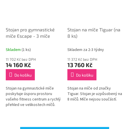
Stojan pro gymnastické
Stojan na míče Tiguar (na
míče Escape - 3 míče
8 ks)
Skladem
(1 ks)
Skladem za 2-3 týdny
11 702 Kč bez DPH
11 372 Kč bez DPH
14 160 Kč
13 760 Kč
Do košíku
Do košíku
Stojan na gymnastické míče
Stojan na míče od značky
poskytuje úsporu prostoru
Tiguar. Stojan je uzpůsobený na
vašeho fitness centrum a rychlý
8 míčů. Míče nejsou součástí.
přehled ve velikostech míčů.