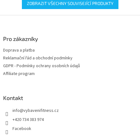
ZOBRAZIT VŠECHNY SOUVISEJÍCÍ PRODUKTY
Z
á
p
a
Pro zákazníky
t
Doprava a platba
í
Reklamační řád a obchodní podmínky
GDPR - Podmínky ochrany osobních údajů
Affiliate program
Kontakt
info
@
vybavenifitness.cz
+420 734 383 974
Facebook