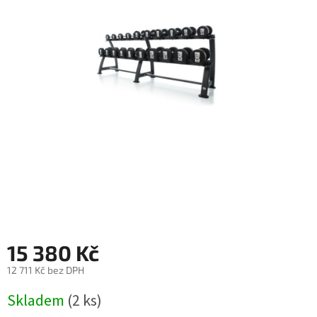
15 380 Kč
12 711 Kč bez DPH
Měrná
Skladem
(2 ks)
cena: