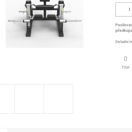
Posilovac
předkopáv
Detailní 
TISK