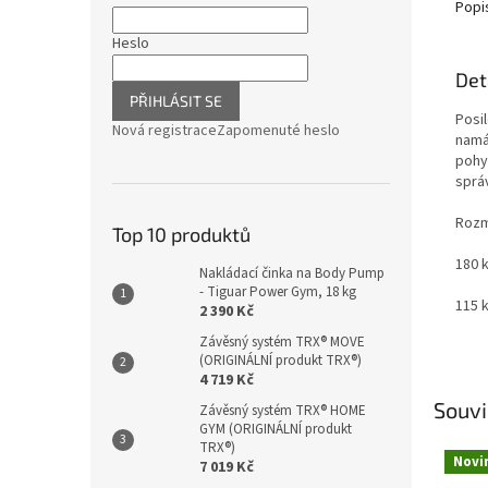
Popi
Heslo
Det
PŘIHLÁSIT SE
Posil
Nová registrace
Zapomenuté heslo
namá
pohy
sprá
Rozm
Top 10 produktů
180 
Nakládací činka na Body Pump
- Tiguar Power Gym, 18 kg
115 
2 390 Kč
Závěsný systém TRX® MOVE
(ORIGINÁLNÍ produkt TRX®)
4 719 Kč
Souvi
Závěsný systém TRX® HOME
GYM (ORIGINÁLNÍ produkt
TRX®)
Novi
7 019 Kč