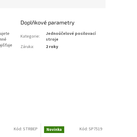
Doplňkové parametry
žujete
Jednoúčelové posilovací
Kategorie
:
anné
stroje
jišťuje
Záruka
:
2 roky
Kód:
STRBEP
Kód:
SP7519
Novinka