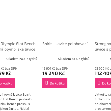
t Olympic Flat Bench
Spirit - Lavice polohovací
Strongbo
ná olympijská lavice
lavice s 
áky na kotouče
Escape
Skladem za 5-7 týdnů
Skladem za 4-6 týdnů
 Kč bez DPH
15 901 Kč bez DPH
92 900 Kč 
79 Kč
19 240 Kč
112 40
o košíku
Do košíku
Do ko
ní rovná lavice Spirit
Vytvořte si
c Flat Bench je ideální
funkční zó
énink bench pressu s
polohovací 
jskou činkou. Nabízí
prostorem 