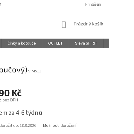
DPR - PODMÍNKY OCHRANY OSOBNÍCH ÚDAJŮ
Přihlášení
AFFILIATE PROGRAM
NÁKUPNÍ
Prázdný košík
KOŠÍK
Činky a kotouče
OUTLET
Sleva SPIRIT
Hodnocení o
toučový)
SP4511
390 Kč
č bez DPH
em za 4-6 týdnů
oručit do:
18.9.2026
Možnosti doručení