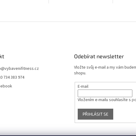
u konstrukci, více
acích bodů a
ovaný úložný...
kt
Odebírat newsletter
Vložte svůj e-mail a my vám bude
o
@
vybavenifitness.cz
shopu.
0 734 383 974
cebook
E-mail
Vložením e-mailu souhlasíte s
po
PŘIHLÁSIT SE