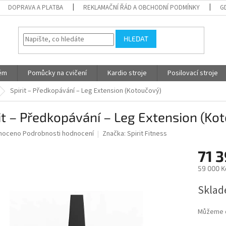
DOPRAVA A PLATBA
REKLAMAČNÍ ŘÁD A OBCHODNÍ PODMÍNKY
G
HLEDAT
tém
Pomůcky na cvičení
Kardio stroje
Posilovací stroje
Spirit – Předkopávání – Leg Extension (Kotoučový)
it – Předkopávání – Leg Extension (Ko
né
noceno
Podrobnosti hodnocení
Značka:
Spirit Fitness
ní
71 
u
59 000 K
Měrná
Sklad
cena:
ek.
Můžeme d