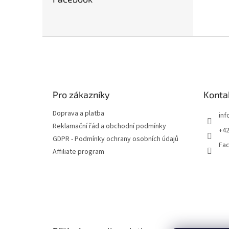
odolno
odklád
integr
Z
á
p
a
t
Pro zákazníky
Konta
í
Doprava a platba
inf
Reklamační řád a obchodní podmínky
+42
GDPR - Podmínky ochrany osobních údajů
Fa
Affiliate program