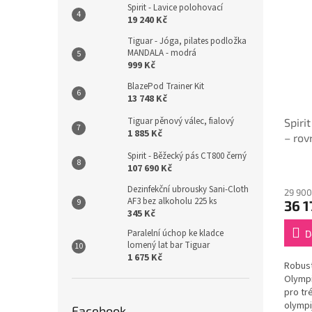
Spirit - Lavice polohovací
19 240 Kč
Tiguar - Jóga, pilates podložka
MANDALA - modrá
999 Kč
BlazePod Trainer Kit
13 748 Kč
Tiguar pěnový válec, fialový
Spiri
1 885 Kč
– rov
s drž
Spirit - Běžecký pás CT800 černý
107 690 Kč
Dezinfekční ubrousky Sani-Cloth
29 900
AF3 bez alkoholu 225 ks
36 1
345 Kč
Paralelní úchop ke kladce
D
lomený lat bar Tiguar
1 675 Kč
Robust
Olympi
pro tr
olympi
Facebook