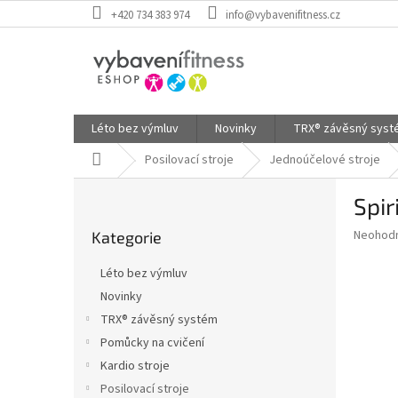
Přejít
+420 734 383 974
info@vybavenifitness.cz
na
obsah
Léto bez výmluv
Novinky
TRX® závěsný sys
Domů
Posilovací stroje
Jednoúčelové stroje
P
Spir
o
Přeskočit
s
Průměr
Neohod
Kategorie
kategorie
t
hodnoce
r
produkt
Léto bez výmluv
a
je
Novinky
0,0
n
z
TRX® závěsný systém
n
5
í
Pomůcky na cvičení
hvězdič
p
Kardio stroje
a
Posilovací stroje