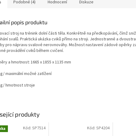
s
Podobné (4)
Hodnocení
Diskuze
ailní popis produktu
ovací stroj na trénink dolní části těla. Konkrétně na předkopávání, čímž sni
hání svalů. Praktická ukázka cviků přímo na stroji. Jednostranné a dvoustr
by pro nápravu svalové nerovnováhy. Možnost nastavení zádové opěrky za
vné provádění cviků během cvičení.
ěry a hmotnost: 1665 x 1855 x 1135 mm
kg/ maximální možné zatížení
kg/ hmotnost stroje
sející produkty
Kód:
SP7514
Kód:
SP4204
nka