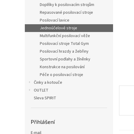
n
Doplňky k posilovacím strojům
e
Repasované posilovací stroje
l
Posilovací lavice
Jednoúčelové stroje
Multifunkční posilovací věže
Posilovací stroje Total Gym
Posilovací hrazdy a žebřiny
Sportovní podlahy a žíněnky
Konstrukce na posilování
Péče o posilovací stroje
Činky a kotouče
OUTLET
Sleva SPIRIT
Přihlášení
E-mail