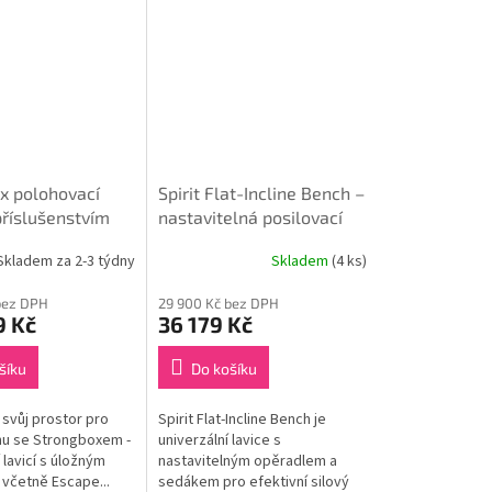
x polohovací
Spirit Flat-Incline Bench –
příslušenstvím
nastavitelná posilovací
lavice
Skladem za 2-3 týdny
Skladem
(4 ks)
bez DPH
29 900 Kč bez DPH
9 Kč
36 179 Kč
šíku
Do košíku
 svůj prostor pro
Spirit Flat-Incline Bench je
nu se Strongboxem -
univerzální lavice s
lavicí s úložným
nastavitelným opěradlem a
včetně Escape...
sedákem pro efektivní silový