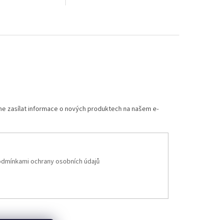
trénink. Snadné polohování a
mobilita díky transportním
kolečkům.
me zasílat informace o nových produktech na našem e-
dmínkami ochrany osobních údajů