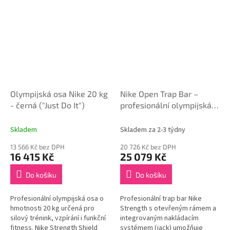
Olympijská osa Nike 20 kg
Nike Open Trap Bar –
- černá ("Just Do It")
profesionální olympijská
osa s otevřeným rámem
(29 kg)
Skladem
Skladem za 2-3 týdny
13 566 Kč bez DPH
20 726 Kč bez DPH
16 415 Kč
25 079 Kč
Do košíku
Do košíku
Profesionální olympijská osa o
Profesionální trap bar Nike
hmotnosti 20 kg určená pro
Strength s otevřeným rámem a
silový trénink, vzpírání i funkční
integrovaným nakládacím
fitness. Nike Strength Shield
systémem (jack) umožňuje