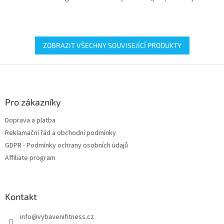
Barbell nabízí vysokou pevnost,
efektivní a bezpečný silový
přesnou rotaci a...
trénink. Nabízí variabilní úchopy,
vysokou...
ZOBRAZIT VŠECHNY SOUVISEJÍCÍ PRODUKTY
Z
á
p
a
Pro zákazníky
t
Doprava a platba
í
Reklamační řád a obchodní podmínky
GDPR - Podmínky ochrany osobních údajů
Affiliate program
Kontakt
info
@
vybavenifitness.cz