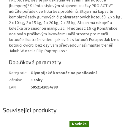
PRO ACTIVE Nevíte jak uskladnit ve svém fitku kotouče
(bumpery)? S tímto stylovým stojanem značky PRO ACTIVE
udržíte pořádek ve fitku bez problémů. Stojan má kapacitu
kompletní sady gumových či polyuretanových kotoučů: 2 x 5 kg,
2 x 10 kg, 2 x 15 kg, 2 x 20 kg, 2 x 25 kg. Stojan má rukojeť a
kolečka pro snadnou manipulaci. Hmotnost: 16 kg Konstrukce:
ocelová s práškovým lakováním Další prostor pro menší
kotouče. Ilustrační video - jak cvičit s kotouči Escape: Jak lze s
kotouči cvičit i bez osy vám předvedou naši master trenéři
Jakub Wurzel a Filip Raptopulos :
Doplňkové parametry
Kategorie
:
Olympijské kotouče na posilování
Záruka
:
3 roky
EAN
:
5052142054798
Související produkty
Novinka