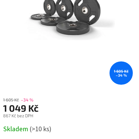
1 605 Kč
–34 %
1 605 Kč
–34 %
1 049 Kč
867 Kč bez DPH
Měrná
Skladem
(>10 ks)
cena: