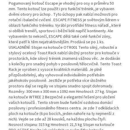
Pogumovaný kotouč Escape je vhodný pro osy o průměru 50
mm. Tento kotouč lze použít i pro funkční trénink, je vybaven
dvěmi otvory pro úchop . Tyto úchopy pak nabízí možnosti pro
rotační i balanční cvičení . ESCAPE FITNESS je světovým lídrem v
oblasti funkčního tréninku. Vyrábí prvotřídní fitness nářadí , které
si oblíbili trenéři, sportovci i běžní lidé napříč kontinenty. Ale
vybavením to nekončí, ESCAPE dělá také celé funkční zóny,
které patří k těm nejatraktivnějším. Prodává se po 1 ks.
USKLADNĚNÍ: Stojan na kotouče OTR001 Tento silný, robustní a
stylový ocelový Toast Rack nabízí úložný prostor pro kotouče v
prostorách, kde silový trénink znamená vážnou věc. Je dodáván
s kolečky pro snadný pohyb v posilovně/tělocvičně. Tento Toast
Rack je vyroben z vysoce kvalitních materiálů. Je plně
přizpůsobitelný, aby vyhovoval individuálním potřebám
jakéhokoliv posilovně. Jestliže je potřeba více úložného
prostoru dají se regály ve stojanu snadno spojit dohromady.
Rozměry: 300 mm x 300 mm x 1092 mm Hmotnost: 27 kg. Stojan
na kotouče WTREE 2 Bezpečné a elegantní řešení pro uložení
vašich kotoučů . Tento strom bude funkční ozdobou domácí
posilovny i profesionálního fitness centra. Je zde 7 odkládacích
ploch na kotouče (6 po bocích, jeden nahoře na ty nejmenší z
nich). Vejde se zde až 28 kousků, na každou plochu čtyři.
Nosnost stojanu: 315 kg Hmotnost: 21,5 kg Stojan na kotouče