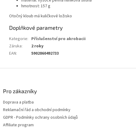
materiál: vysoce pevná hliníková slitina
hmotnost: 157 g
Otočný kloub má kuličkové ložisko
Doplňkové parametry
Kategorie
:
Příslušenství pro akrobacii
Záruka
:
2 roky
EAN
:
5902860492733
Z
á
p
a
Pro zákazníky
t
Doprava a platba
í
Reklamační řád a obchodní podmínky
GDPR - Podmínky ochrany osobních údajů
Affiliate program