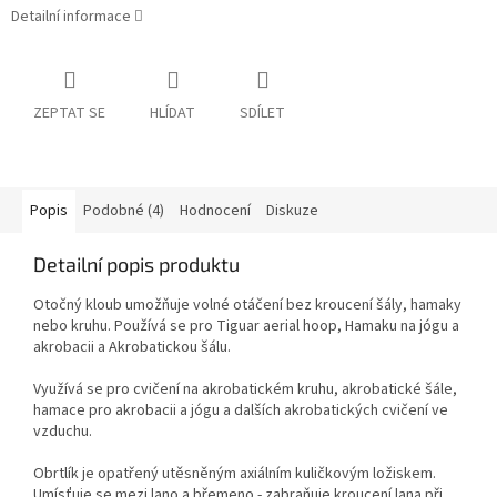
Detailní informace
ZEPTAT SE
HLÍDAT
SDÍLET
Popis
Podobné (4)
Hodnocení
Diskuze
Detailní popis produktu
Otočný kloub umožňuje volné otáčení bez kroucení šály, hamaky
nebo kruhu. Používá se pro Tiguar aerial hoop, Hamaku na jógu a
akrobacii a Akrobatickou šálu.
Využívá se pro cvičení na akrobatickém kruhu, akrobatické šále,
hamace pro akrobacii a jógu a dalších akrobatických cvičení ve
vzduchu.
Obrtlík je opatřený utěsněným axiálním kuličkovým ložiskem.
Umísťuje se mezi lano a břemeno - zabraňuje kroucení lana při