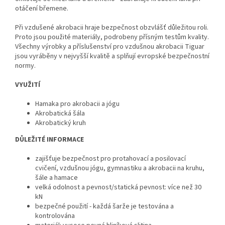
otáčení břemene.
Při vzdušené akrobacii hraje bezpečnost obzvlášť důležitou roli.
Proto jsou použité materiály, podrobeny přísným testům kvality.
Všechny výrobky a příslušenství pro vzdušnou akrobacii Tiguar
jsou vyráběny v nejvyšší kvalitě a splňují evropské bezpečnostní
normy.
VYUŽITÍ
Hamaka pro akrobacii a jógu
Akrobatická šála
Akrobatický kruh
DŮLEŽITÉ INFORMACE
zajišťuje bezpečnost pro protahovací a posilovací
cvičení, vzdušnou jógu, gymnastiku a akrobacii na kruhu,
šále a hamace
velká odolnost a pevnost/statická pevnost: více než 30
kN
bezpečné použití - každá šarže je testována a
kontrolována