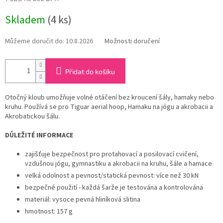
Měrná
Skladem
(4 ks)
cena:
Můžeme doručit do:
10.8.2026
Možnosti doručení
Přidat do košíku
Otočný kloub umožňuje volné otáčení bez kroucení šály, hamaky nebo
kruhu. Používá se pro Tiguar aerial hoop, Hamaku na jógu a akrobacii a
Akrobatickou šálu.
DŮLEŽITÉ INFORMACE
zajišťuje bezpečnost pro protahovací a posilovací cvičení,
vzdušnou jógu, gymnastiku a akrobacii na kruhu, šále a hamace
velká odolnost a pevnost/statická pevnost: více než 30 kN
bezpečné použití - každá šarže je testována a kontrolována
materiál: vysoce pevná hliníková slitina
hmotnost: 157 g