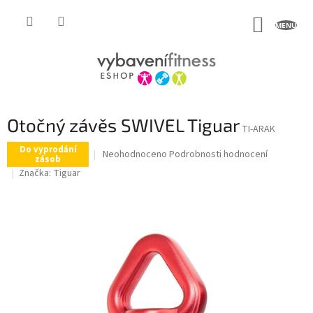
Přejít
na
NÁKUP
obsah
KOŠÍK
Otočný závěs SWIVEL Tiguar
TI-ARAK
Do vyprodání
Průměrné
Neohodnoceno
Podrobnosti hodnocení
zásob
hodnocení
Značka:
Tiguar
produktu
je
0,0
z
5
hvězdiček.