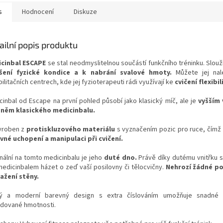
s
Hodnocení
Diskuze
ailní popis produktu
cinbal ESCAPE
se stal neodmyslitelnou součástí funkčního tréninku. Slouž
šení fyzické kondice a k nabrání svalové hmoty.
Můžete jej nal
ilitačních centrech, kde jej fyzioterapeuti rádi využívají ke
cvičení flexibil
cinbal od Escape na první pohled působí jako klasický míč, ale je
vyšším
něm klasického medicinbalu.
yroben z
protiskluzového materiálu
s vyznačením pozic pro ruce, čímž
vné uchopení a manipulaci při cvičení.
inální na tomto medicinbalu je jeho
duté dno.
Právě díky dutému vnitřku 
medicinbalem házet o zeď vaší posilovny či tělocvičny.
Nehrozí žádné po
ažení stěny.
ý a moderní barevný design s extra číslováním umožňuje snadné 
dované hmotnosti.