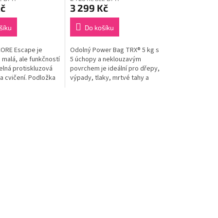
Kč
3 299 Kč
šíku
Do košíku
CORE Escape je
Odolný Power Bag TRX® 5 kg s
malá, ale funkčností
5 úchopy a neklouzavým
elná protiskluzová
povrchem je ideální pro dřepy,
a cvičení. Podložka
výpady, tlaky, mrtvé tahy a
 z několika vrstev,
další cviky. Perfektní na funkční
po obvodu...
trénink.