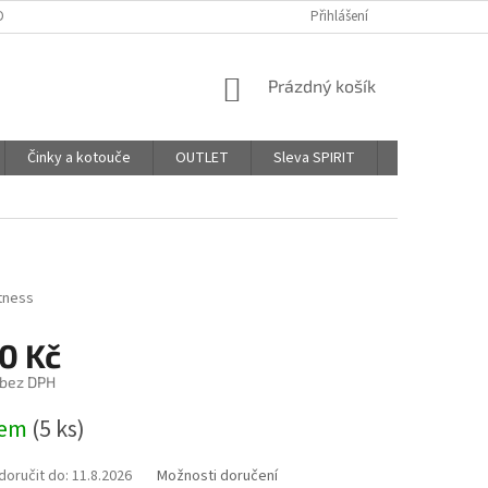
DPR - PODMÍNKY OCHRANY OSOBNÍCH ÚDAJŮ
Přihlášení
AFFILIATE PROGRAM
NÁKUPNÍ
Prázdný košík
KOŠÍK
Činky a kotouče
OUTLET
Sleva SPIRIT
Hodnocení o
tness
0 Kč
 bez DPH
dem
(5 ks)
oručit do:
11.8.2026
Možnosti doručení