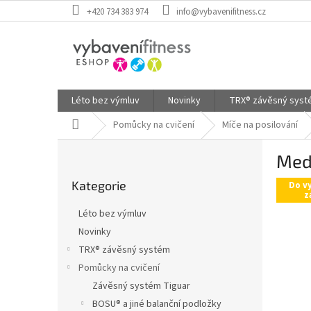
Přejít
+420 734 383 974
info@vybavenifitness.cz
na
obsah
Léto bez výmluv
Novinky
TRX® závěsný sys
Domů
Pomůcky na cvičení
Míče na posilování
P
Medi
o
Přeskočit
s
Kategorie
kategorie
Do v
t
z
r
Léto bez výmluv
a
Novinky
n
TRX® závěsný systém
n
í
Pomůcky na cvičení
p
Závěsný systém Tiguar
a
BOSU® a jiné balanční podložky