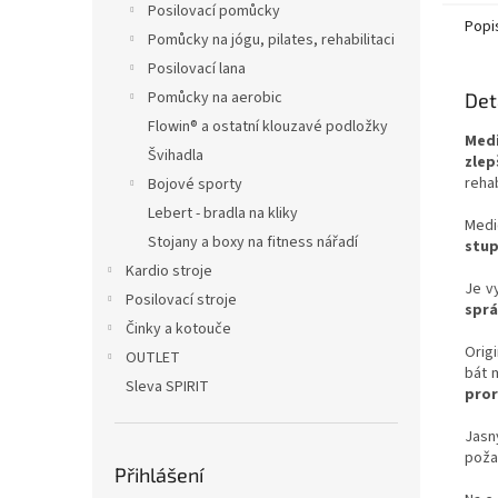
Posilovací pomůcky
Popi
Pomůcky na jógu, pilates, rehabilitaci
Posilovací lana
Pomůcky na aerobic
Det
Flowin® a ostatní klouzavé podložky
Medi
Švihadla
zlep
rehab
Bojové sporty
Lebert - bradla na kliky
Medi
Stojany a boxy na fitness nářadí
stup
Kardio stroje
Je v
Posilovací stroje
sprá
Činky a kotouče
Orig
OUTLET
bát 
Sleva SPIRIT
pror
Jasn
poža
Přihlášení