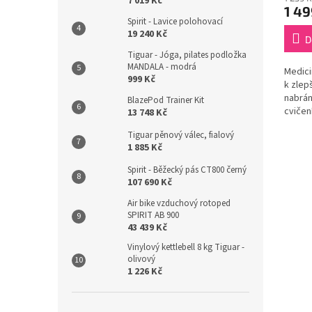
7 019 Kč
1 49
Spirit - Lavice polohovací
19 240 Kč
D
Tiguar - Jóga, pilates podložka
MANDALA - modrá
Medici
999 Kč
k zlep
nabrán
BlazePod Trainer Kit
cvičení
13 748 Kč
protis
Tiguar pěnový válec, fialový
vyznač
1 885 Kč
Spirit - Běžecký pás CT800 černý
107 690 Kč
Air bike vzduchový rotoped
SPIRIT AB 900
43 439 Kč
Vinylový kettlebell 8 kg Tiguar -
olivový
1 226 Kč