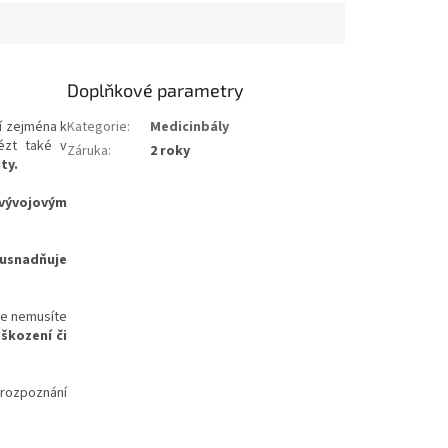
Doplňkové parametry
í zejména k
Kategorie
:
Medicinbály
ézt také v
Záruka
:
2 roky
ity.
 vývojovým
usnadňuje
se nemusíte
škození či
rozpoznání