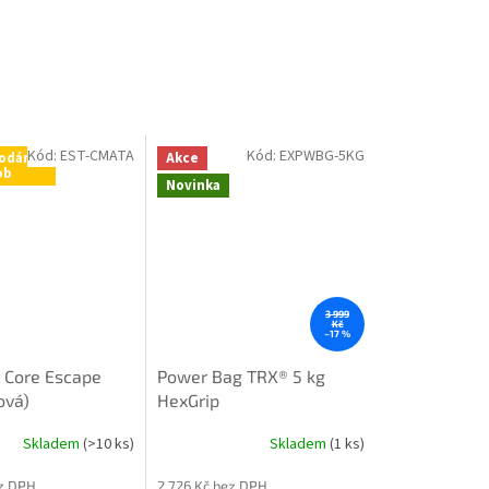
Kód:
EST-CMATA
Kód:
EXPWBG-5KG
odání
Akce
ob
Novinka
3 999
Kč
–17 %
 Core Escape
Power Bag TRX® 5 kg
ová)
HexGrip
Skladem
(>10 ks)
Skladem
(1 ks)
ez DPH
2 726 Kč bez DPH