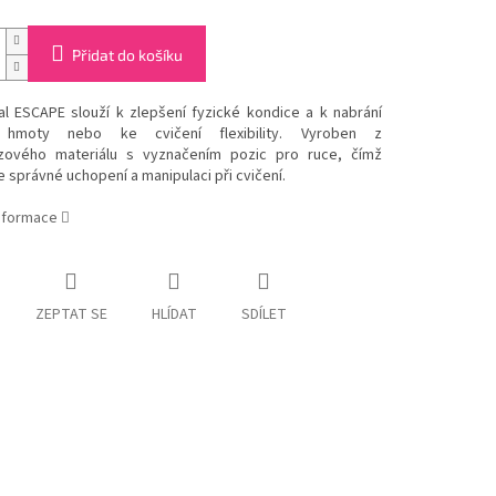
Přidat do košíku
al ESCAPE slouží k zlepšení fyzické kondice a k nabrání
 hmoty nebo ke cvičení flexibility. Vyroben z
uzového materiálu s vyznačením pozic pro ruce, čímž
 správné uchopení a manipulaci při cvičení.
informace
ZEPTAT SE
HLÍDAT
SDÍLET