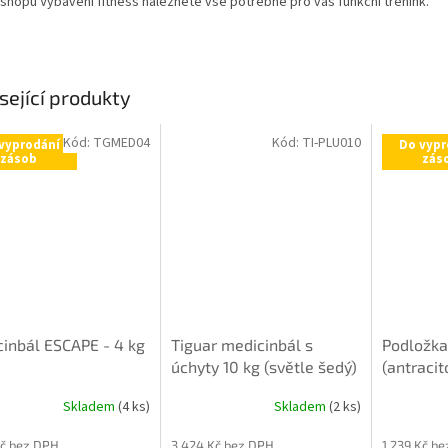
-shopu Vybavení fitness naleznete vše potřebné pro váš funkční trénink.
sející produkty
Kód:
TGMED04
Kód:
TI-PLU010
vyprodání
Do vypr
zásob
zás
inbál ESCAPE - 4 kg
Tiguar medicinbál s
Podložka
úchyty 10 kg (světle šedý)
(antracit
Skladem
(4 ks)
Skladem
(2 ks)
Kč bez DPH
3 424 Kč bez DPH
1 239 Kč b