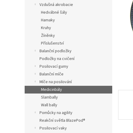
n
Vzdušná akrobacie
e
Hedvábné šály
l
Hamaky
Kruhy
Žíněnky
Příslušenství
Balanční podložky
Podložky na cvičení
Posilovací gumy
Balanční míče
Míče na posilování
Medicinbály
Slambally
Wall bally
Pomůcky na agility
Reakční světla BlazePod®
Posilovací vaky