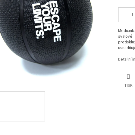
Medicinb
svalové
protiskl
usnadňuje
Detailní 
TISK