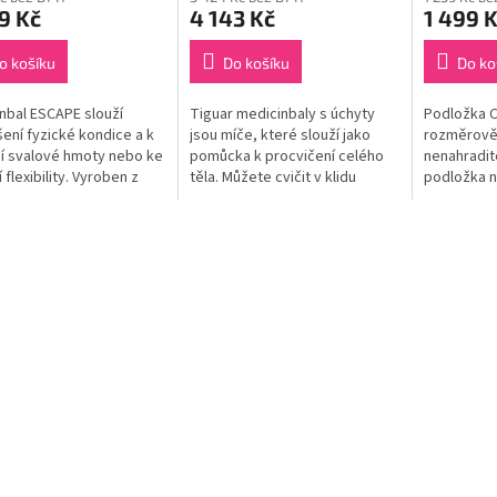
9 Kč
4 143 Kč
1 499 
o košíku
Do košíku
Do ko
nbal ESCAPE slouží
Tiguar medicinbaly s úchyty
Podložka 
šení fyzické kondice a k
jsou míče, které slouží jako
rozměrově 
í svalové hmoty nebo ke
pomůcka k procvičení celého
nenahradit
 flexibility. Vyroben z
těla. Můžete cvičit v klidu
podložka n
kluzového materiálu s
domova a zvýšit kvalitu
je vyrobena
ením pozic pro ruce,...
tréninku.
které jsou 