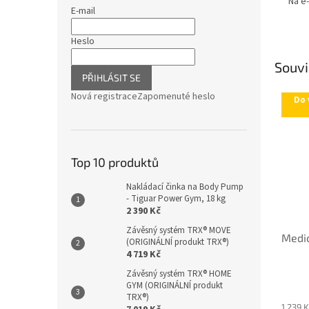
Na e
E-mail
Heslo
Souvi
PŘIHLÁSIT SE
Nová registrace
Zapomenuté heslo
Do 
Top 10 produktů
Nakládací činka na Body Pump
- Tiguar Power Gym, 18 kg
2 390 Kč
Závěsný systém TRX® MOVE
Medic
(ORIGINÁLNÍ produkt TRX®)
4 719 Kč
Závěsný systém TRX® HOME
GYM (ORIGINÁLNÍ produkt
TRX®)
1 239 