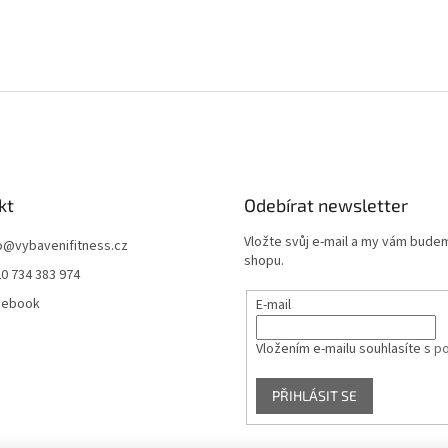
kt
Odebírat newsletter
Vložte svůj e-mail a my vám bude
o
@
vybavenifitness.cz
shopu.
0 734 383 974
cebook
E-mail
Vložením e-mailu souhlasíte s
po
PŘIHLÁSIT SE