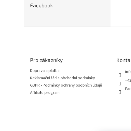
Facebook
Z
á
p
a
t
Pro zákazníky
Konta
í
Doprava a platba
inf
Reklamační řád a obchodní podmínky
+42
GDPR - Podmínky ochrany osobních údajů
Fa
Affiliate program