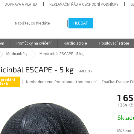
DOPRAVA A PLATBA
REKLAMAČNÍ ŘÁD A OBCHODNÍ PODMÍNKY
G
HLEDAT
tém
Pomůcky na cvičení
Kardio stroje
Posilovací stroje
Medicinbály
Medicinbál ESCAPE - 5 kg
cinbál ESCAPE - 5 kg
TGMED05
yprodání
Průměrné
Neohodnoceno
Podrobnosti hodnocení
Značka:
Escape Fi
ásob
hodnocení
produktu
1 65
je
0,0
1 364 Kč
z
Měrná
5
Skla
cena:
hvězdiček.
Můžeme d