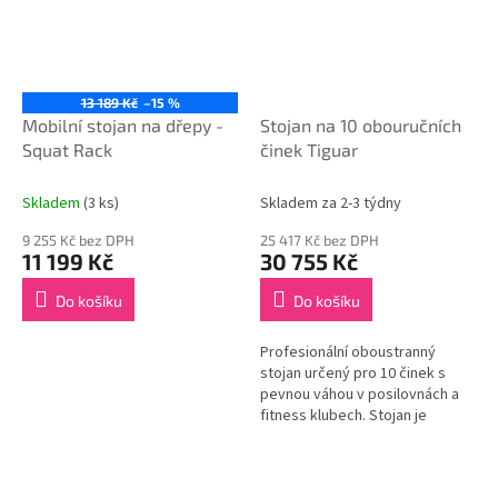
13 189 Kč
–15 %
Mobilní stojan na dřepy -
Stojan na 10 obouručních
Squat Rack
činek Tiguar
Skladem
(3 ks)
Skladem za 2-3 týdny
9 255 Kč bez DPH
25 417 Kč bez DPH
11 199 Kč
30 755 Kč
Do košíku
Do košíku
Profesionální oboustranný
stojan určený pro 10 činek s
pevnou váhou v posilovnách a
fitness klubech. Stojan je
uzpůsoben pro intenzivní
používání a je vyroben z vysoce
kvalitní...