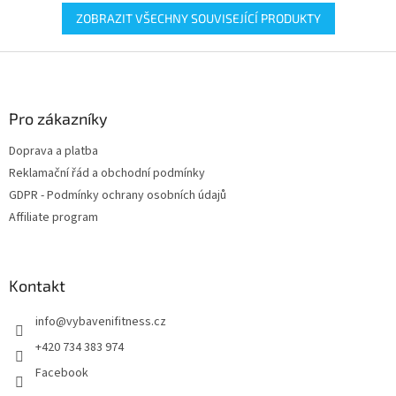
ZOBRAZIT VŠECHNY SOUVISEJÍCÍ PRODUKTY
Z
á
p
a
Pro zákazníky
t
Doprava a platba
í
Reklamační řád a obchodní podmínky
GDPR - Podmínky ochrany osobních údajů
Affiliate program
Kontakt
info
@
vybavenifitness.cz
+420 734 383 974
Facebook