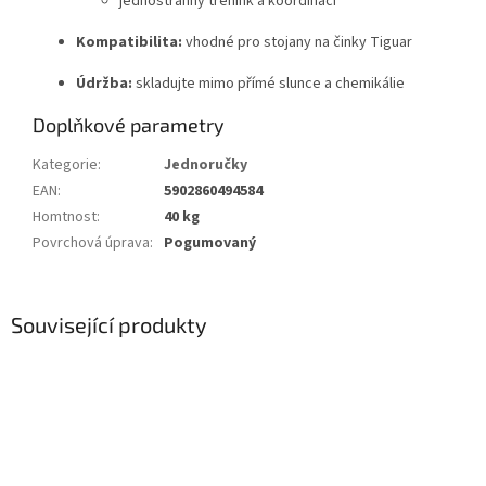
jednostranný trénink a koordinaci
Kompatibilita:
vhodné pro stojany na činky Tiguar
Údržba:
skladujte mimo přímé slunce a chemikálie
Doplňkové parametry
Kategorie
:
Jednoručky
EAN
:
5902860494584
Homtnost
:
40 kg
Povrchová úprava
:
Pogumovaný
Související produkty