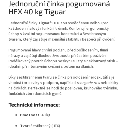
Jednoruční činka pogumovaná
HEX 40 kg Tiguar
Jednoruční činky Tiguar® HEX jsou osvědčenou volbou pro
každodenní silový i funkční trénink. Kombinují ergonomický
úchop s kvalitní pogumovanou konstrukcí a šestihranným
tvarem, který zajišťuje maximální stabilitu i bezpečí při cvičení.
Pogumované hlavy chrání podlahu před poškozením, tlumí
nárazy a zajišťují dlouhou životnost i při častém používání.
Radélkovaný povrch úchopu poskytuje jistý a neklouzavý stisk –
ideální i při intenzivním cvičení s potem na dlaních.
Díky šestihrannému tvaru se činka při odložení nerozkutálí a je
vhodná i pro cviky v podporu, například
renegade row
nebo kliky
na činkách. Perfektně se hodí do posiloven, kruhového tréninku,
funkčních zón i domácích gymů.
Technické informace:
Hmotnost:
40 kg
Tvar:
šestihranný (HEX)