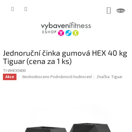
Přejít
na
NÁKUP
obsah
KOŠÍK
Jednoruční činka gumová HEX 40 kg
Tiguar (cena za 1 ks)
TI-WHEX0400
Průměrné
Neohodnoceno
Podrobnosti hodnocení
Značka:
Tiguar
Akce
hodnocení
produktu
je
0,0
z
5
hvězdiček.