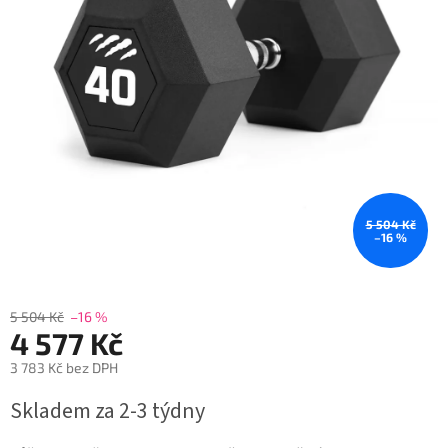
5 504 Kč
–16 %
5 504 Kč
–16 %
4 577 Kč
3 783 Kč bez DPH
Měrná
Skladem za 2-3 týdny
cena: