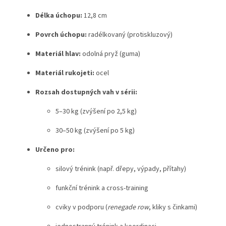
Délka úchopu:
12,8 cm
Povrch úchopu:
radélkovaný (protiskluzový)
Materiál hlav:
odolná pryž (guma)
Materiál rukojeti:
ocel
Rozsah dostupných vah v sérii:
5–30 kg (zvýšení po 2,5 kg)
30–50 kg (zvýšení po 5 kg)
Určeno pro:
silový trénink (např. dřepy, výpady, přítahy)
funkční trénink a cross-training
cviky v podporu (
renegade row
, kliky s činkami)