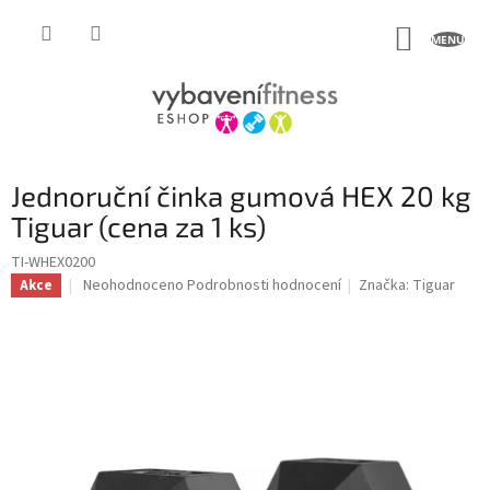
Přejít
na
NÁKUP
obsah
KOŠÍK
Jednoruční činka gumová HEX 20 kg
Tiguar (cena za 1 ks)
TI-WHEX0200
Průměrné
Neohodnoceno
Podrobnosti hodnocení
Značka:
Tiguar
Akce
hodnocení
produktu
je
0,0
z
5
hvězdiček.