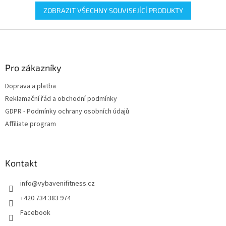
ZOBRAZIT VŠECHNY SOUVISEJÍCÍ PRODUKTY
Z
á
p
a
Pro zákazníky
t
Doprava a platba
í
Reklamační řád a obchodní podmínky
GDPR - Podmínky ochrany osobních údajů
Affiliate program
Kontakt
info
@
vybavenifitness.cz
+420 734 383 974
Facebook