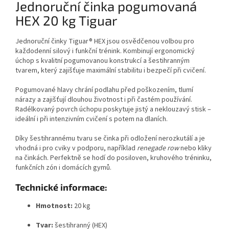
Jednoruční činka pogumovaná
HEX 20 kg Tiguar
Jednoruční činky Tiguar® HEX jsou osvědčenou volbou pro
každodenní silový i funkční trénink. Kombinují ergonomický
úchop s kvalitní pogumovanou konstrukcí a šestihranným
tvarem, který zajišťuje maximální stabilitu i bezpečí při cvičení.
Pogumované hlavy chrání podlahu před poškozením, tlumí
nárazy a zajišťují dlouhou životnost i při častém používání.
Radélkovaný povrch úchopu poskytuje jistý a neklouzavý stisk –
ideální i při intenzivním cvičení s potem na dlaních.
Díky šestihrannému tvaru se činka při odložení nerozkutálí a je
vhodná i pro cviky v podporu, například
renegade row
nebo kliky
na činkách. Perfektně se hodí do posiloven, kruhového tréninku,
funkčních zón i domácích gymů.
Technické informace:
Hmotnost:
20 kg
Tvar:
šestihranný (HEX)