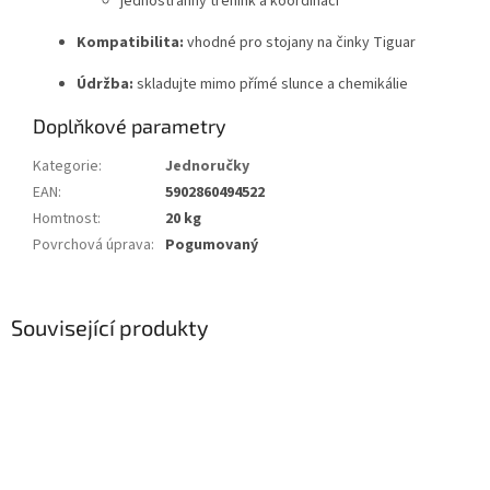
jednostranný trénink a koordinaci
Kompatibilita:
vhodné pro stojany na činky Tiguar
Údržba:
skladujte mimo přímé slunce a chemikálie
Doplňkové parametry
Kategorie
:
Jednoručky
EAN
:
5902860494522
Homtnost
:
20 kg
Povrchová úprava
:
Pogumovaný
Související produkty