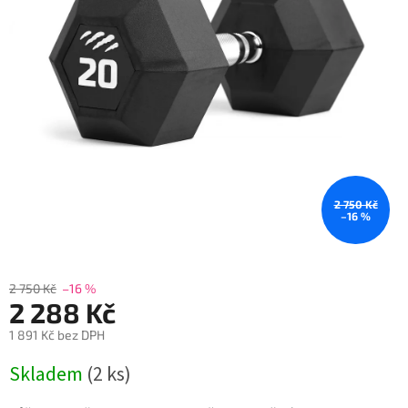
2 750 Kč
–16 %
2 750 Kč
–16 %
2 288 Kč
1 891 Kč bez DPH
Měrná
Skladem
(2 ks)
cena: