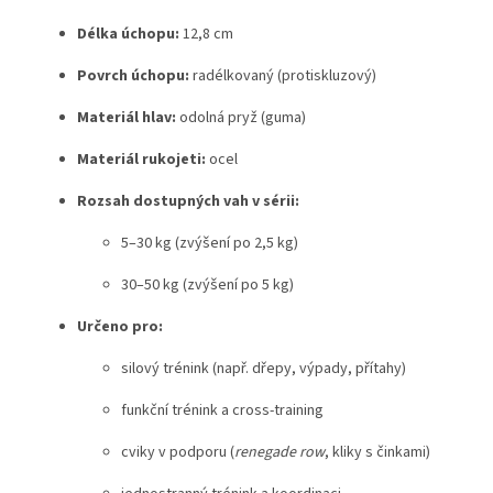
Délka úchopu:
12,8 cm
Povrch úchopu:
radélkovaný (protiskluzový)
Materiál hlav:
odolná pryž (guma)
Materiál rukojeti:
ocel
Rozsah dostupných vah v sérii:
5–30 kg (zvýšení po 2,5 kg)
30–50 kg (zvýšení po 5 kg)
Určeno pro:
silový trénink (např. dřepy, výpady, přítahy)
funkční trénink a cross-training
cviky v podporu (
renegade row
, kliky s činkami)