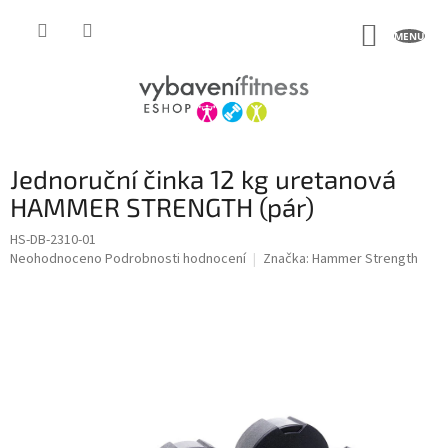
Přejít
na
NÁKUP
obsah
KOŠÍK
Jednoruční činka 12 kg uretanová
HAMMER STRENGTH (pár)
HS-DB-2310-01
Průměrné
Neohodnoceno
Podrobnosti hodnocení
Značka:
Hammer Strength
hodnocení
produktu
je
0,0
z
5
hvězdiček.