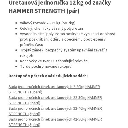
Uretanová jednoručka 12 kg od značky
HAMMER STRENGTH (pár)
Váhový rozsah: 2 – 60kg (po 2kg)
Odolný, chemicky vázaný polyuretan
Vysoce kvalitní polyuretan poskytuje vynikající odolnost
proti poškrábání, oděru a obecnému opotřebení v
průběhu času
Trojitý zámek, bezpečný systém upevnění závaží a
rukojeti
Koncovky ve tvaru X zabraňující rolování
Tvrdé pochromované rukojeti
Dostupné v párech v následujících sadách:
Sada jednoručních činek uretanových 2-20kg HAMMER
STRENGTH (10párů)
Sada jednoručních činek uretanových 22-30kg HAMMER
STRENGTH (5párů)
Sada jednoručních činek uretanových 32-40kg HAMMER
STRENGTH (5párů)
Sada jednoručních činek uretanových 42-50kg HAMMER
STRENGTH (5párů)