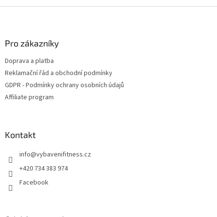
Z
á
p
a
Pro zákazníky
t
Doprava a platba
í
Reklamační řád a obchodní podmínky
GDPR - Podmínky ochrany osobních údajů
Affiliate program
Kontakt
info
@
vybavenifitness.cz
+420 734 383 974
Facebook