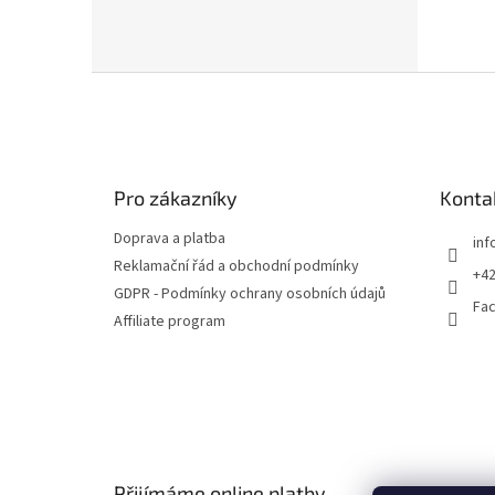
Z
á
p
a
t
Pro zákazníky
Konta
í
Doprava a platba
inf
Reklamační řád a obchodní podmínky
+42
GDPR - Podmínky ochrany osobních údajů
Fa
Affiliate program
Přijímáme online platby