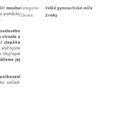
dět
mnoho
Kategorie
:
Velké gymnastické míče
éto pomůcky
Záruka
:
2 roky
.
 svalového
a strnule a
mž
zlepšíte
, aniž byste
.
Obyčejné
ůžeme jej
 poškození
o zničení.