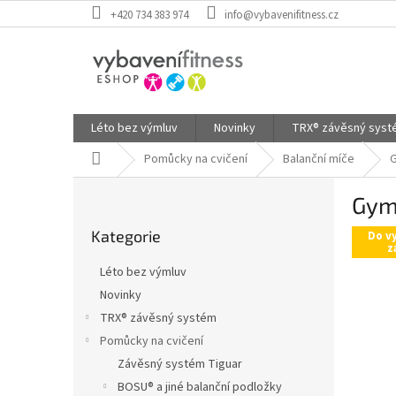
Přejít
+420 734 383 974
info@vybavenifitness.cz
na
obsah
Léto bez výmluv
Novinky
TRX® závěsný sys
Domů
Pomůcky na cvičení
Balanční míče
G
P
Gym
o
Přeskočit
s
Kategorie
kategorie
Do v
t
z
r
Léto bez výmluv
a
Novinky
n
TRX® závěsný systém
n
í
Pomůcky na cvičení
p
Závěsný systém Tiguar
a
BOSU® a jiné balanční podložky