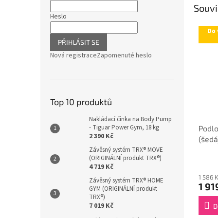
Souvi
Heslo
Do 
PŘIHLÁSIT SE
Nová registrace
Zapomenuté heslo
Top 10 produktů
Nakládací činka na Body Pump
- Tiguar Power Gym, 18 kg
Podlo
2 390 Kč
(šedá
Závěsný systém TRX® MOVE
(ORIGINÁLNÍ produkt TRX®)
4 719 Kč
1 586 
Závěsný systém TRX® HOME
1 91
GYM (ORIGINÁLNÍ produkt
TRX®)
7 019 Kč
D