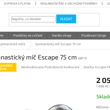
DOPRAVA A PLATBA
REKLAMAČNÍ ŘÁD A OBCHODNÍ PODMÍNKY
G
HLEDAT
tém
Pomůcky na cvičení
Kardio stroje
Posilovací stroje
ymnastické míče
Gymnastický míč Escape 75 cm
nastický míč Escape 75 cm
SBP75
yprodání
Průměrné
Neohodnoceno
Podrobnosti hodnocení
Značka:
Escape Fi
ásob
hodnocení
produktu
2 0
je
0,0
1 696 Kč
z
Měrná
5
Skla
cena:
hvězdiček.
Můžeme d