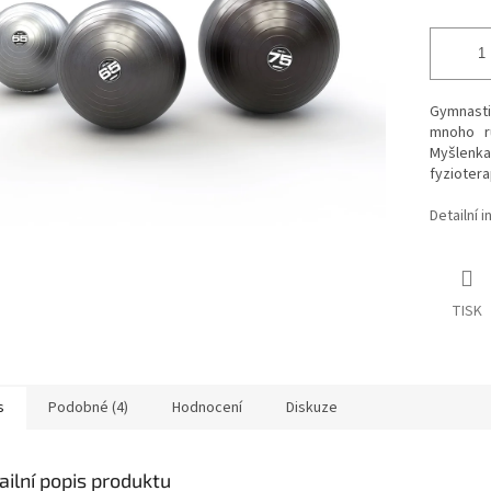
Gymnastic
mnoho rů
Myšlenka
fyzioter
Detailní 
TISK
s
Podobné (4)
Hodnocení
Diskuze
ailní popis produktu