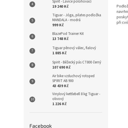
Spirit - Lavice polohovací
Podlož
19 240 Kč
navrhn
Tiguar - Jóga, pilates podložka
poskyt
MANDALA - modrá
při cv
999 Kč
mind či
konst
BlazePod Trainer Kit
13 748 Kč
zajišťuj
Tiguar pěnový válec, fialový
1 885 Kč
Spirit - Běžecký pás CT800 černý
107 690 Kč
Air bike vzduchový rotoped
SPIRIT AB 900
43 439 Kč
Vinylový kettlebell 8 kg Tiguar -
olivový
1 226 Kč
Facebook