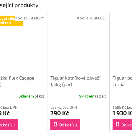
sející produkty
Kód:
EST-FMGRY
Kód:
TI-OB00015
vyprodání
zásob
žka Flex Escape
Tiguar kotníkové závaží
Tiguar p
)
1,5kg (pár)
černá
Skladem
(4 ks)
Skladem
(1 pár)
Kč bez DPH
653 Kč bez DPH
1 595 Kč b
9 Kč
790 Kč
1 930 K
o košíku
Do košíku
Do ko