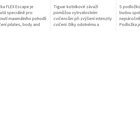
ka FLEX Escape je
Tiguar kotníkové závaží
S podložko
utá speciálně pro
pomůžou vytrvalostním
budou spoko
nutí maximálního pohodlí
cvičencům při zvýšení intenzity
nejnáročněj
ičení pilates, body and
cvičení. Díky odolnému a
Podložka j
 strečinku. Zvláštní
nenasákavému materiálu
akrobatick
rukce podložky
zajišťuji vysoký komfort.
pilates cvi
e,...
Můžete tak neustále...
60 x 1,8 cm 