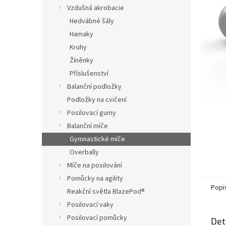
n
Vzdušná akrobacie
e
Hedvábné šály
l
Hamaky
Kruhy
Žíněnky
Příslušenství
Balanční podložky
Podložky na cvičení
Posilovací gumy
Balanční míče
Gymnastické míče
Overbally
Míče na posilování
Pomůcky na agility
Popi
Reakční světla BlazePod®
Posilovací vaky
Posilovací pomůcky
Det