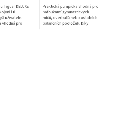
u Tiguar DELUXE
Praktická pumpička vhodná pro
jení i ti
nafouknutí gymnastických
ší uživatele.
míčů, overballů nebo ostatních
e vhodná pro
balančních podložek. Díky
é, strečinkové a
přiložené jehle můžete
čení. Rozměry: 180 x
nafouknut fotbalový či
Barva:...
volejbalový míč.