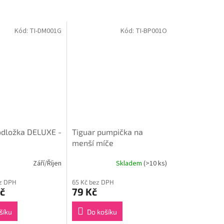
Kód:
TI-DM001G
Kód:
TI-BP001O
odložka DELUXE -
Tiguar pumpička na
menší míče
Září/Říjen
Skladem
(>10 ks)
ez DPH
65 Kč bez DPH
č
79 Kč
šíku
Do košíku