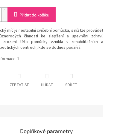
Přidat do košíku
ký míč je nestabilní cvičební pomůcka, s níž lze provádět
znorodých činností ke zlepšení a upevnění zdraví.
 zrození této pomůcky vznikla v rehabilitačních a
apeutických centrech, kde se dodnes používá.
informace
ZEPTAT SE
HLÍDAT
SDÍLET
Doplňkové parametry