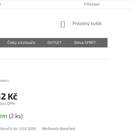
DPR - PODMÍNKY OCHRANY OSOBNÍCH ÚDAJŮ
Přihlášení
AFFILIATE PROGRAM
NÁKUPNÍ
Prázdný košík
KOŠÍK
Činky a kotouče
OUTLET
Sleva SPIRIT
Hodnocení o
tness
52 Kč
 bez DPH
dem
(2 ks)
oručit do:
10.8.2026
Možnosti doručení