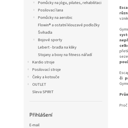
Pomůcky na jógu, pilates, rehabilitaci
Esca
Posilovací lana
různ
Pomůcky na aerobic
vzni
Flowin® a ostatní klouzavé podložky
Gymn
Švihadla
syst
Bojové sporty
nepř
celk
Lebert - bradla na kliky
přet
Stojany a boxy na fitness nářadí
seze
použ
Kardio stroje
Posilovací stroje
Esca
Činky a kotouče
či p
Gymn
OUTLET
Sleva SPIRIT
Prům
Proč
Přihlášení
E-mail