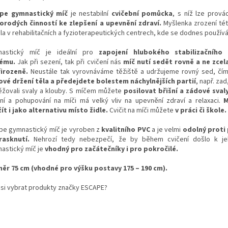
pe gymnastický míč
je nestabilní
cvičební pomůcka
, s níž lze prová
orodých činností ke zlepšení a upevnění zdraví.
Myšlenka zrození t
kla v rehabilitačních a fyzioterapeutických centrech, kde se dodnes používá
astický míč je ideální pro
zapojení hlubokého stabilizačního
ému.
Jak při sezení, tak při cvičení nás
míč nutí sedět rovně a ne zcel
irozeně.
Neustále tak vyrovnáváme těžiště a udržujeme rovný sed, čí
ové držení těla a předejdete bolestem náchylnějších partií
, např. zad
ěžovali svaly a klouby. S míčem můžete
posilovat břišní a zádové svaly
ní a pohupování na míči má velký vliv na upevnění zdraví a relaxaci.
M
ít i jako alternativu místo židle.
Cvičit na míči můžete
v práci či škole.
pe gymnastický míč je vyroben z
kvalitního PVC
a je velmi
odolný proti
rasknutí.
Nehrozí tedy nebezpečí, že by během cvičení došlo k jeh
astický míč je
vhodný pro začátečníky i pro pokročilé.
ěr 75 cm (vhodné pro výšku postavy 175 – 190 cm).
 si vybrat produkty značky ESCAPE?