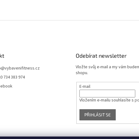
kt
Odebírat newsletter
Vložte svůj e-mail a my vám bude
o
@
vybavenifitness.cz
shopu.
0 734 383 974
cebook
E-mail
Vložením e-mailu souhlasíte s
po
PŘIHLÁSIT SE