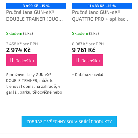
3 499 Kč
–15 %
11 483 Kč
–15 %
Pružná lana GUN-eX®
Pružné lano GUN-eX®
DOUBLE TRAINER (DUO
QUATTRO PRO
+ aplikace
TRAINER)
na cvičení zdarma
Skladem
(2 ks)
Skladem
(2 ks)
2 458 Kč bez DPH
8 067 Kč bez DPH
2 974 Kč
9 761 Kč
Do košíku
Do košíku
S pružnými lany GUN-eX®
+ Databáze cviků
DOUBLE TRAINER, můžete
trénovat doma, na zahradě, v
garáži, parku, tělocvičně nebo
kdekoli jdete. Obsahuje 2
elastická lana, manžety z
neoprenu,...
ZOBRAZIT VŠECHNY SOUVISEJÍCÍ PRODUKTY
Z