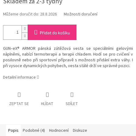
Skladem za 2-3 týdny
cena:
Můžeme doručit do:
28.8.2026
Možnosti doručení
Přidat do košíku
GUN–eX® ARMOR pánská zátěžová vesta se speciálními gelovými
náplněmi, nabízí termoterapii a terapii chladem. Hodí se pro cvičení v
posilovně nebo při sportovní přípravě s možnosti přidání extra váhy. I
při vysoce dynamických pohybech, vesta stálé drží ve správné pozici.
Detailní informace
ZEPTAT SE
HLÍDAT
SDÍLET
Popis
Podobné (4)
Hodnocení
Diskuze