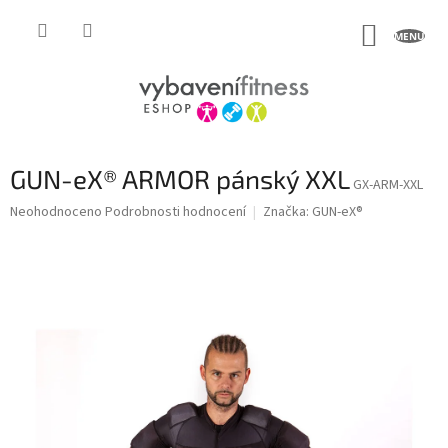
Přejít
na
NÁKUP
obsah
KOŠÍK
GUN-eX® ARMOR pánský XXL
GX-ARM-XXL
Průměrné
Neohodnoceno
Podrobnosti hodnocení
Značka:
GUN-eX®
hodnocení
produktu
je
0,0
z
5
hvězdiček.