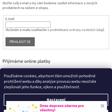
Vložte svůj e-mail a my vám budeme zasílat informace o nových
produktech na našem e-shopu.
E-mail
Vložením e-mailu souhlasíte s
podmínkami ochrany osobních údajů
PŘIHLÁSIT SE
Přijímáme online platby
Používáme cookies, abychom Vám umožnili pohodlné
prohlížení webu a díky analýze provozu webu neustále
zlepšovali jeho funkce, výkon a použitelnost.
Nastavení
Vytvořil Shoptet
Dnes doprava zdarma pro
✖
všechny!