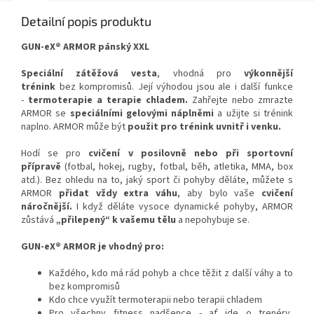
Detailní popis produktu
GUN-eX® ARMOR pánský XXL
Speciální zátěžová vesta
, vhodná pro
výkonnější
trénink
bez kompromisů. Její výhodou jsou ale i další funkce
-
termoterapie a terapie chladem.
Zahřejte nebo zmrazte
ARMOR se
speciálními gelovými náplněmi
a užijte si trénink
naplno. ARMOR může být
použit pro trénink uvnitř i venku.
Hodí se pro
cvičení v posilovně nebo při sportovní
přípravě
(fotbal, hokej, rugby, fotbal, běh, atletika, MMA, box
atd.). Bez ohledu na to, jaký sport či pohyby děláte, můžete s
ARMOR
přidat vždy extra váhu
, aby bylo vaše
cvičení
náročnější.
I když děláte vysoce dynamické pohyby, ARMOR
zůstává
„přilepený“ k vašemu tělu
a nepohybuje se.
GUN-eX® ARMOR je vhodný pro:
Každého, kdo má rád pohyb a chce těžit z další váhy a to
bez kompromisů
Kdo chce využít termoterapii nebo terapii chladem
Pro všechny fitness nadšence - ať jde o trenéry,