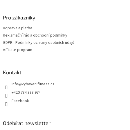
á
p
a
Pro zákazníky
t
Doprava a platba
í
Reklamační řád a obchodní podmínky
GDPR - Podmínky ochrany osobních údajů
Affiliate program
Kontakt
info
@
vybavenifitness.cz
+420 734 383 974
Facebook
Odebírat newsletter