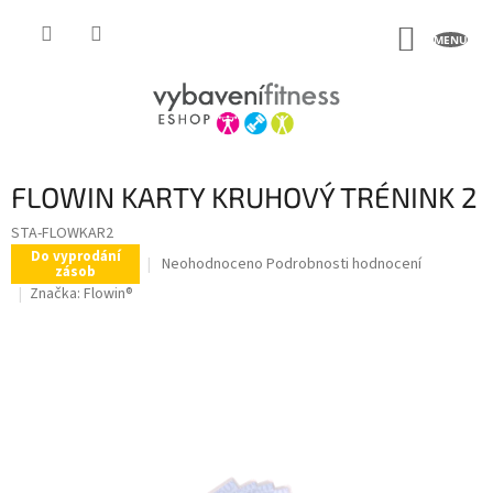
Přejít
na
NÁKUP
obsah
KOŠÍK
FLOWIN KARTY KRUHOVÝ TRÉNINK 2
STA-FLOWKAR2
Do vyprodání
Průměrné
Neohodnoceno
Podrobnosti hodnocení
zásob
hodnocení
Značka:
Flowin®
produktu
je
0,0
z
5
hvězdiček.