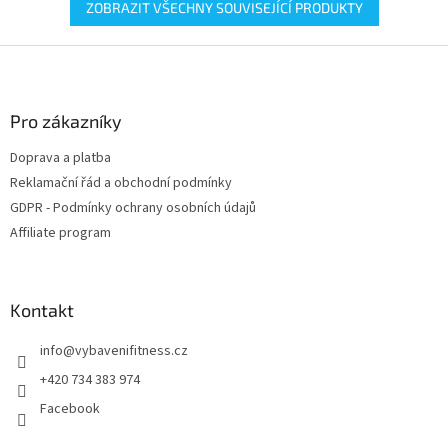
ZOBRAZIT VŠECHNY SOUVISEJÍCÍ PRODUKTY
Z
á
p
a
Pro zákazníky
t
Doprava a platba
í
Reklamační řád a obchodní podmínky
GDPR - Podmínky ochrany osobních údajů
Affiliate program
Kontakt
info
@
vybavenifitness.cz
+420 734 383 974
Facebook