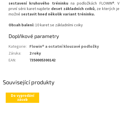
sestavení kruhového tréninku
na podložkách FLOWIN®. V
první sérii karet najdete
deset základních cviků
, ze kterých je
možné
sestavit hned několik variant tréninku.
Obsah balení:
10 karet se základními cviky
Doplňkové parametry
Kategorie
:
Flowin® a ostatní klouzavé podložky
Záruka
:
2 roky
EAN
:
7350005300142
Související produkty
Do vyprodání
zásob