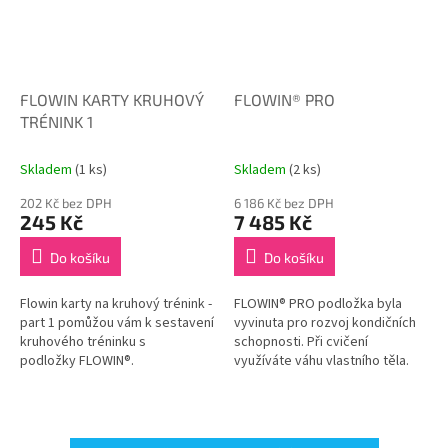
FLOWIN KARTY KRUHOVÝ
FLOWIN® PRO
TRÉNINK 1
Skladem
(1 ks)
Skladem
(2 ks)
202 Kč bez DPH
6 186 Kč bez DPH
245 Kč
7 485 Kč
Do košíku
Do košíku
Flowin karty na kruhový trénink -
FLOWIN® PRO podložka byla
part 1 pomůžou vám k sestavení
vyvinuta pro rozvoj kondičních
kruhového tréninku s
schopnosti. Při cvičení
podložky FLOWIN®.
využíváte váhu vlastního těla.
Rozměr podložky: 140 × 100 cm.