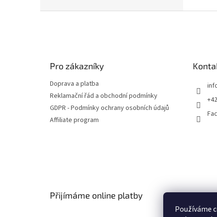
Poskyt
oporu,.
Z
á
p
a
t
Pro zákazníky
Konta
í
Doprava a platba
inf
Reklamační řád a obchodní podmínky
+42
GDPR - Podmínky ochrany osobních údajů
Fa
Affiliate program
Přijímáme online platby
Používáme c