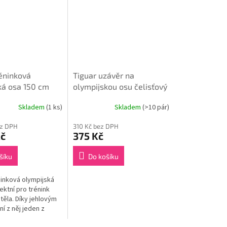
réninková
Tiguar uzávěr na
ká osa 150 cm
olympijskou osu čelisťový
(pár) - pro osy 50 mm
Skladem
(1 ks)
Skladem
(>10 pár)
ez DPH
310 Kč bez DPH
Kč
375 Kč
šíku
Do košíku
ninková olympijská
ektní pro trénink
í těla. Díky jehlovým
ní z něj jeden z
ějších produktů na