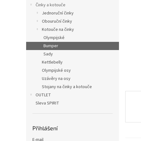
n
Činky a kotouče
e
Jednoruční činky
l
Obouruční činky
Kotouče na činky
Olympijské
Bumper
Sady
Kettlebelly
Olympijské osy
Uzávěry na osy
Stojany na činky a kotouče
OUTLET
Sleva SPIRIT
Přihlášení
E-mail