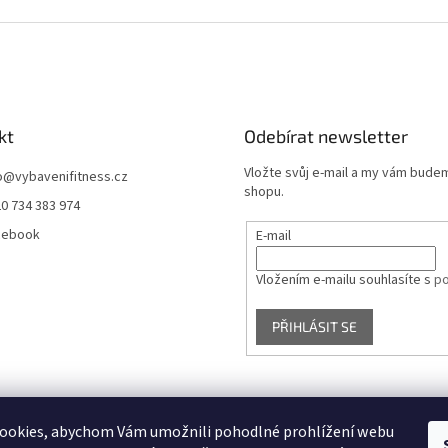
uje stabilní a měkkou
trhu.
..
kt
Odebírat newsletter
Vložte svůj e-mail a my vám bude
o
@
vybavenifitness.cz
shopu.
0 734 383 974
cebook
E-mail
Vložením e-mailu souhlasíte s
po
PŘIHLÁSIT SE
ookies, abychom Vám umožnili pohodlné prohlížení webu