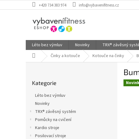
Přejít
+420 734 383 974
info@vybavenifitness.cz
na
obsah
Léto bez výmluv
Novinky
TRX® závěsný sys
Domů
Činky a kotouče
Kotouče na činky
B
P
Bump
o
Přeskočit
s
Kategorie
kategorie
Novin
t
r
Léto bez výmluv
a
Novinky
n
TRX® závěsný systém
n
í
Pomůcky na cvičení
p
Kardio stroje
a
Posilovací stroje