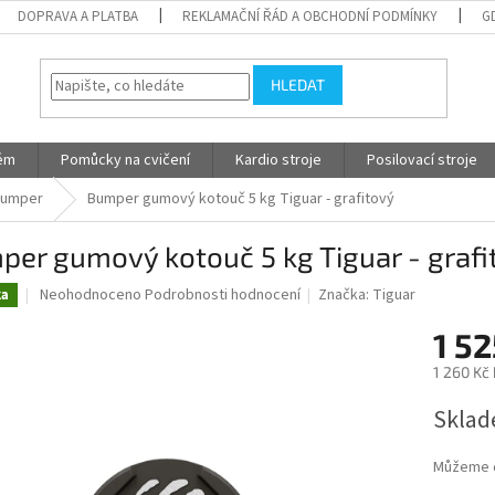
DOPRAVA A PLATBA
REKLAMAČNÍ ŘÁD A OBCHODNÍ PODMÍNKY
G
HLEDAT
tém
Pomůcky na cvičení
Kardio stroje
Posilovací stroje
umper
Bumper gumový kotouč 5 kg Tiguar - grafitový
er gumový kotouč 5 kg Tiguar - grafi
Průměrné
Neohodnoceno
Podrobnosti hodnocení
Značka:
Tiguar
ka
hodnocení
produktu
1 52
je
1 260 Kč
0,0
z
Měrná
Sklad
5
cena:
hvězdiček.
Můžeme d