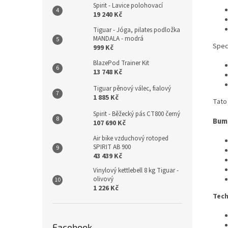
Spirit - Lavice polohovací
19 240 Kč
Tiguar - Jóga, pilates podložka
MANDALA - modrá
Spec
999 Kč
BlazePod Trainer Kit
13 748 Kč
Tiguar pěnový válec, fialový
1 885 Kč
Tato
Spirit - Běžecký pás CT800 černý
Bump
107 690 Kč
Air bike vzduchový rotoped
SPIRIT AB 900
43 439 Kč
Vinylový kettlebell 8 kg Tiguar -
olivový
1 226 Kč
Tech
Facebook