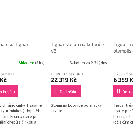
na osu Tiguar
Tiguar stojan na kotouče
Tiguar t
V3
olympijs
Skladem
(8 ks)
Skladem za 2-3 týdny
 bez DPH
18 445 Kč bez DPH
5 255 Kč b
 Kč
22 319 Kč
6 359 
o košíku
Do košíku
Do ko
 chránič činky Tiguar je
Stojan na kotouče od značky
Tiguar tré
cký tréninkový doplněk
Tiguar.
osa je perf
hranu krční páteře při
horní parti
ění dřepů s činkou a
ložiskům či
 silových cviků.
nejzajímav