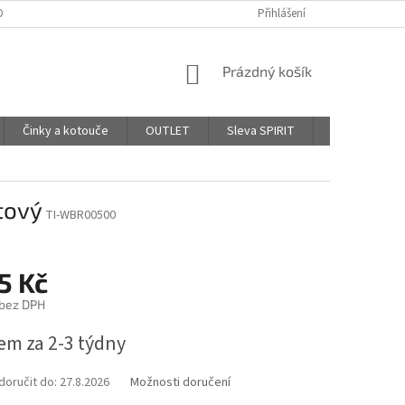
DPR - PODMÍNKY OCHRANY OSOBNÍCH ÚDAJŮ
Přihlášení
AFFILIATE PROGRAM
NÁKUPNÍ
Prázdný košík
KOŠÍK
Činky a kotouče
OUTLET
Sleva SPIRIT
Hodnocení o
tový
TI-WBR00500
5 Kč
 bez DPH
em za 2-3 týdny
oručit do:
27.8.2026
Možnosti doručení