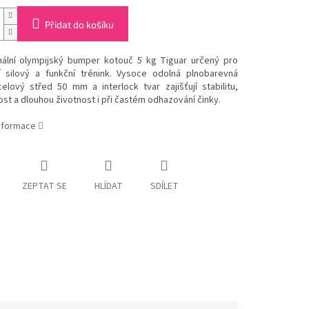
Přidat do košíku
nální olympijský bumper kotouč 5 kg Tiguar určený pro
ní silový a funkční trénink. Vysoce odolná plnobarevná
elový střed 50 mm a interlock tvar zajišťují stabilitu,
t a dlouhou životnost i při častém odhazování činky.
informace
ZEPTAT SE
HLÍDAT
SDÍLET