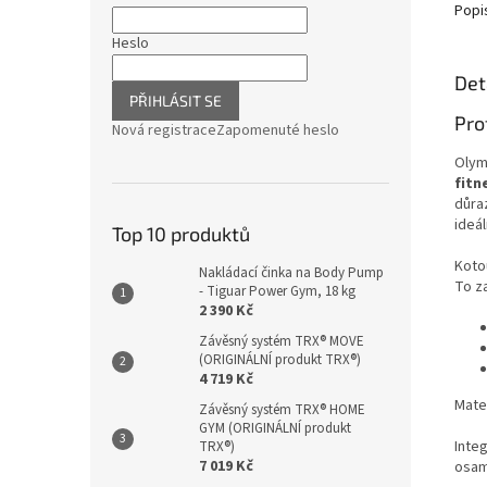
Popi
Heslo
Det
PŘIHLÁSIT SE
Pro
Nová registrace
Zapomenuté heslo
Olym
fitn
důra
ideá
Top 10 produktů
Koto
Nakládací činka na Body Pump
To za
- Tiguar Power Gym, 18 kg
2 390 Kč
Závěsný systém TRX® MOVE
(ORIGINÁLNÍ produkt TRX®)
4 719 Kč
Mater
Závěsný systém TRX® HOME
GYM (ORIGINÁLNÍ produkt
Inte
TRX®)
7 019 Kč
osam