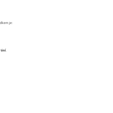
dkem je:
rání
.