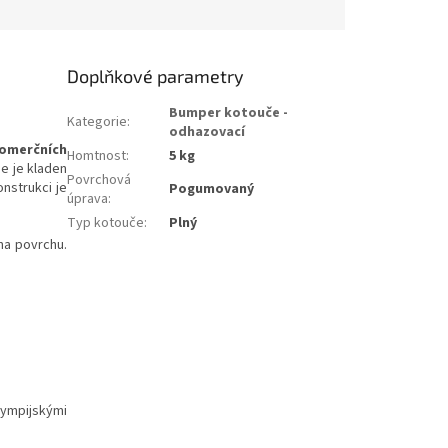
Doplňkové parametry
Bumper kotouče -
Kategorie
:
odhazovací
omerčních
Homtnost
:
5 kg
de je kladen
Povrchová
nstrukci je
Pogumovaný
úprava
:
Typ kotouče
:
Plný
 na povrchu.
lympijskými