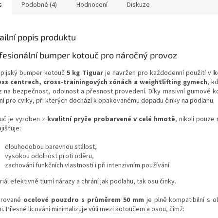
s
Podobné (4)
Hodnocení
Diskuze
ailní popis produktu
fesionální bumper kotouč pro náročný provoz
pijský bumper kotouč
5 kg Tiguar
je navržen pro každodenní použití v
k
ess centrech, cross-trainingových zónách a weightlifting gymech
, k
z na bezpečnost, odolnost a přesnost provedení. Díky masivní gumové ko
lní pro cviky, při kterých dochází k opakovanému dopadu činky na podlahu.
uč je vyroben z
kvalitní pryže probarvené v celé hmotě
, nikoli pouze
jišťuje:
dlouhodobou barevnou stálost,
vysokou odolnost proti oděru,
zachování funkčních vlastností i při intenzivním používání.
iál efektivně tlumí nárazy a chrání jak podlahu, tak osu činky.
grované
ocelové pouzdro s průměrem 50 mm
je plně kompatibilní s o
i. Přesné lícování minimalizuje vůli mezi kotoučem a osou, čímž: