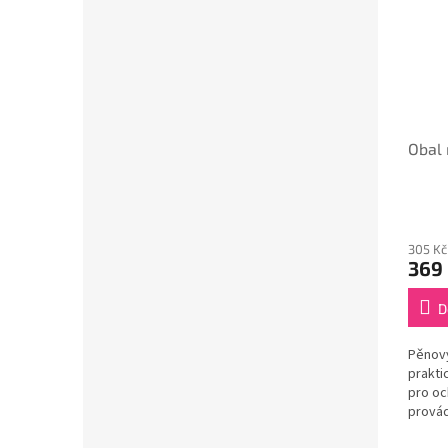
Obal 
305 Kč
369
D
Pěnový
prakti
pro oc
provád
dalších