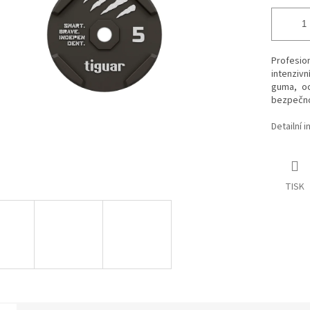
Profesio
intenziv
guma, oc
bezpečnos
Detailní 
TISK