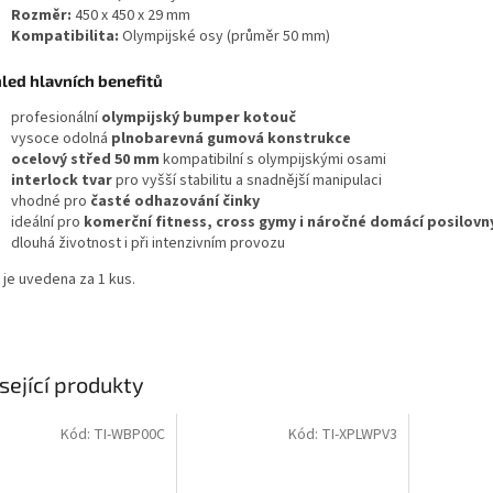
Rozměr:
450 x 450 x 29 mm
Kompatibilita:
Olympijské osy (průměr 50 mm)
led hlavních benefitů
profesionální
olympijský bumper kotouč
vysoce odolná
plnobarevná gumová konstrukce
ocelový střed 50 mm
kompatibilní s olympijskými osami
interlock tvar
pro vyšší stabilitu a snadnější manipulaci
vhodné pro
časté odhazování činky
ideální pro
komerční fitness, cross gymy i náročné domácí posilovn
dlouhá životnost i při intenzivním provozu
 je uvedena za 1 kus.
sející produkty
Kód:
TI-WBP00C
Kód:
TI-XPLWPV3