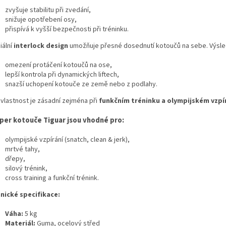
zvyšuje stabilitu při zvedání,
snižuje opotřebení osy,
přispívá k vyšší bezpečnosti při tréninku.
iální
interlock design
umožňuje přesné dosednutí kotoučů na sebe. Výsle
omezení protáčení kotoučů na ose,
lepší kontrola při dynamických liftech,
snazší uchopení kotouče ze země nebo z podlahy.
 vlastnost je zásadní zejména při
funkčním tréninku a olympijském vzpí
er kotouče Tiguar jsou vhodné pro:
olympijské vzpírání (snatch, clean & jerk),
mrtvé tahy,
dřepy,
silový trénink,
cross training a funkční trénink.
nické specifikace:
Váha:
5 kg
Materiál:
Guma, ocelový střed