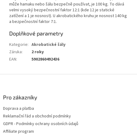
může hamaku nebo šálu bezpečně používat, je 100 kg. To dává
velmi vysoký bezpečnostní faktor 12:1 (kde 12 je statické
zatížení a 1 je nosnost). U akrobatického kruhu je nosnost 140 kg
a bezpečnostní faktor 7:1.
Doplňkové parametry
Kategorie
:
Akrobatické šály
Záruka
:
2 roky
EAN
:
5902860492436
Z
á
p
a
Pro zákazníky
t
Doprava a platba
í
Reklamační řád a obchodní podmínky
GDPR - Podmínky ochrany osobních údajů
Affiliate program