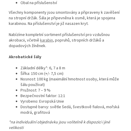
Obal na příslušenství
Všechny komponenty jsou smontovány a připraveny k zavěšení
na stropní držák. Šála je připevněna k osmě, která je spojena
karabinou. Na příslušenství je již nasazen kryt.
Nabízíme kompletní sortiment příslušenství pro vzdušnou
akrobacii, včetně
karabin
, popruhů, stropních držáků a
dopadových žíněnek.
Akrobatické šály
Základní délky*: 6, 7 a 8 m
Šířka: 150 cm (+/- 7,5 cm)
Nosnost: 100 kg (maximální hmotnost osoby, která může
šálu používat)
Pružnost: 7 – 9 %
Bezpečnostní faktor: 12:1
Vyrobeno: Evropská Unie
Dostupné barvy: světle šedá, švestkově fialová, mořská
modrá, grafitová
*na individuální objednávku jsou volitelně k dispozici i jiné
velikosti