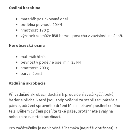
Oválná karabina:
materiál: pozinkovaná ocel
podélná pevnost: 20 kN
hmotnost: 170 g
výrobek se může lišit barvou povrchu v závislosti na šarži.
Horolezecká osma
materiál: hliník
pevnost v podélné ose: min. 25 kN
hmotnost: 200 g
barva: černá
Vzdušná akrobacie
Při vzdušné akrobacii dochází k procvičení svalů kyčlí, boků,
beder a břicha, které jsou zodpovědné za stabilizaci páteře a
pánve, udržení správného držení těla a celkové posílení celého
těla. Během cvičení posílíte také paže, protáhnete svaly na
nohou a rozvinete koordinaci.
Pro začátečníky je nejvhodnější hamaka (nejnižší obtížnost), a