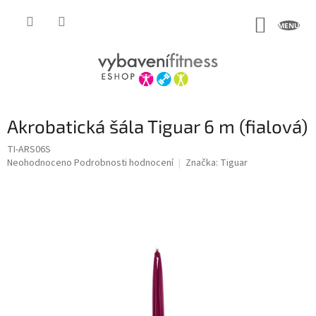
Přejít
na
NÁKUP
obsah
KOŠÍK
Akrobatická šála Tiguar 6 m (fialová)
TI-ARS06S
Průměrné
Neohodnoceno
Podrobnosti hodnocení
Značka:
Tiguar
hodnocení
produktu
je
0,0
z
5
hvězdiček.