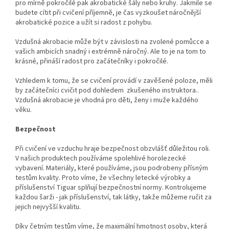
pro mírně pokročilé pak akrobatické šály nebo kruhy. Jakmile se
budete cítit při cvičení příjemně, je čas vyzkoušet náročnější
akrobatické pozice a užít si radost z pohybu.
Vzdušná akrobacie může být v závislosti na zvolené pomůcce a
vašich ambicích snadný i extrémně náročný. Ale to je na tom to
krásné, přináší radost pro začátečníky i pokročilé.
Vzhledem k tomu, že se cvičení provádí v zavěšené poloze, měli
by začátečníci cvičit pod dohledem zkušeného instruktora..
Vzdušná akrobacie je vhodná pro děti, ženy i muže každého
věku.
Bezpečnost
Při cvičení ve vzduchu hraje bezpečnost obzvlášť důležitou roli.
V našich produktech používáme spolehlivé horolezecké
vybavení. Materiály, které používáme, jsou podrobeny přísným
testům kvality. Proto víme, že všechny letecké výrobky a
příslušenství Tiguar splňují bezpečnostní normy. Kontrolujeme
každou šarži - jak příslušenství, tak látky, takže můžeme ručit za
jejich nejvyšší kvalitu.
Díky četným testům víme, že maximální hmotnost osoby, která