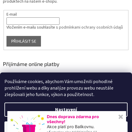
produktech na našem e-shopu.
E-mail
Vložením e-mailu souhlasíte s
podmínkami ochrany osobních údajů
PŘIHLÁSIT SE
Přijímáme online platby
Používáme cookies, abychom Vám umožnili pohodlné
prohlížení webu a díky analýze provozu webu neustále
zlepšovali jeho funkce, výkon a použitelnost.
Nastavení
Vytvořil Shoptet
Dnes doprava zdarma pro
✖
všechny!
Akce platí pro Balíkovnu.
Souhlasím
Copyright 2026
VYBAVENÍ FITNESS
. Všechna práva vyhrazena.