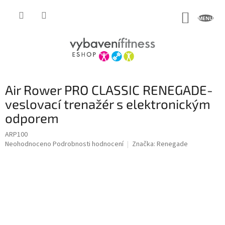
Přejít
na
NÁKUP
obsah
KOŠÍK
Air Rower PRO CLASSIC RENEGADE-
veslovací trenažér s elektronickým
odporem
ARP100
Průměrné
Neohodnoceno
Podrobnosti hodnocení
Značka:
Renegade
hodnocení
produktu
je
0,0
z
5
hvězdiček.