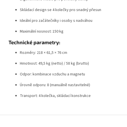
Skládací design se 4 kolečky pro snadný přesun
Ideální pro začátečníky i osoby s nadváhou
Maximální nosnost: 150 kg
Technické parametry:
Rozměry: 218 × 61,5 × 76 cm
Hmotnost: 49,5 kg (netto) / 58 kg (brutto)
Odpor: kombinace vzduchu a magnetu
Úrovně odporu: 8 (manuálně nastavitelné)
Transport: 4 kolečka, skládací konstrukce
Z
á