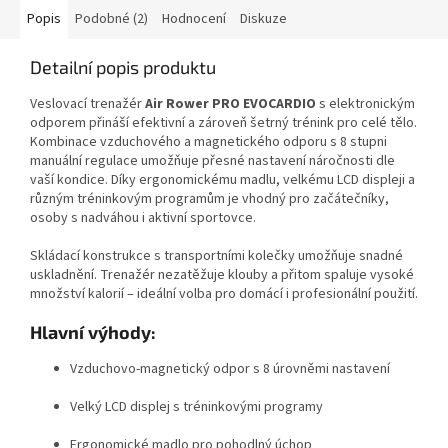
Popis
Podobné (2)
Hodnocení
Diskuze
Detailní popis produktu
Veslovací trenažér
Air Rower PRO EVOCARDIO
s elektronickým
odporem přináší efektivní a zároveň šetrný trénink pro celé tělo.
Kombinace vzduchového a magnetického odporu s 8 stupni
manuální regulace umožňuje přesné nastavení náročnosti dle
vaší kondice. Díky ergonomickému madlu, velkému LCD displeji a
různým tréninkovým programům je vhodný pro začátečníky,
osoby s nadváhou i aktivní sportovce.
Skládací konstrukce s transportními kolečky umožňuje snadné
uskladnění. Trenažér nezatěžuje klouby a přitom spaluje vysoké
množství kalorií – ideální volba pro domácí i profesionální použití.
Hlavní výhody:
Vzduchovo-magnetický odpor s 8 úrovněmi nastavení
Velký LCD displej s tréninkovými programy
Ergonomické madlo pro pohodlný úchop