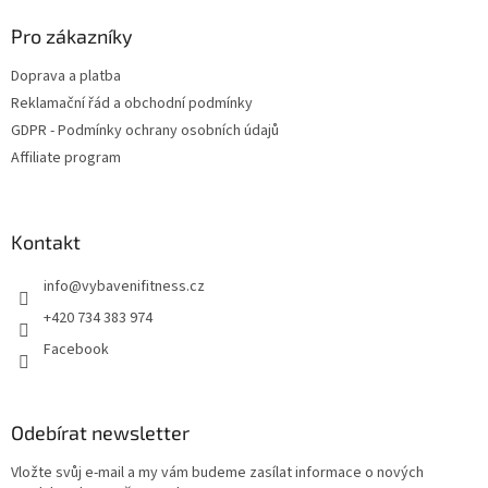
p
a
Pro zákazníky
t
Doprava a platba
í
Reklamační řád a obchodní podmínky
GDPR - Podmínky ochrany osobních údajů
Affiliate program
Kontakt
info
@
vybavenifitness.cz
+420 734 383 974
Facebook
Odebírat newsletter
Vložte svůj e-mail a my vám budeme zasílat informace o nových