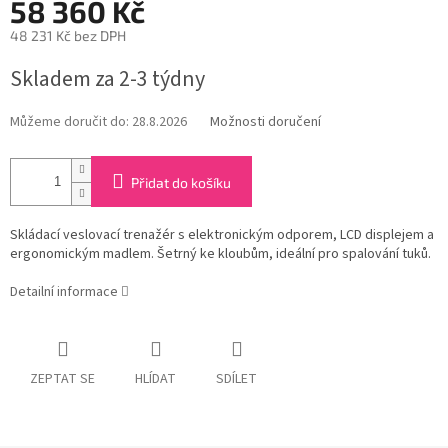
58 360 Kč
48 231 Kč bez DPH
Měrná
Skladem za 2-3 týdny
cena:
Můžeme doručit do:
28.8.2026
Možnosti doručení
Přidat do košíku
Skládací veslovací trenažér s elektronickým odporem, LCD displejem a
ergonomickým madlem. Šetrný ke kloubům, ideální pro spalování tuků.
Detailní informace
ZEPTAT SE
HLÍDAT
SDÍLET